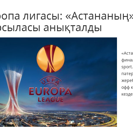
ропа лигасы: «Астананың
рсыласы анықталды
«Аста
фина
sport
пәте
жереб
офф 
кезде