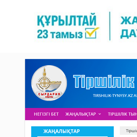
TIRSHILIK-TYNYSY.KZ 
НЕГІЗГІ БЕТ
ЖАҢАЛЫҚТАР
ТІРШІЛІК ТЫ
ЖАҢАЛЫҚТАР
Тірші