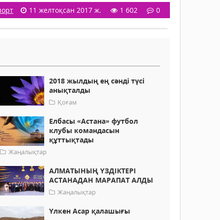
порт
11 желтоқсан 2017 ж.
1 602
0
2018 жылдың ең сәнді түсі
анықталды
Қоғам
Елбасы «Астана» футбол
клубы командасын
құттықтады
Жаңалықтар
АЛМАТЫНЫҢ ҮЗДІКТЕРІ
АСТАНАДАН МАРАПАТ АЛДЫ
Жаңалықтар
Үлкен Асар қалашығы