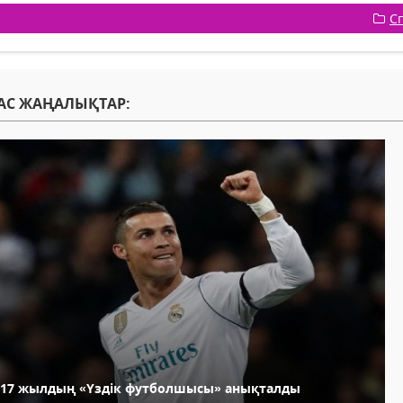
С
АС ЖАҢАЛЫҚТАР:
017 жылдың «Үздік футболшысы» анықталды