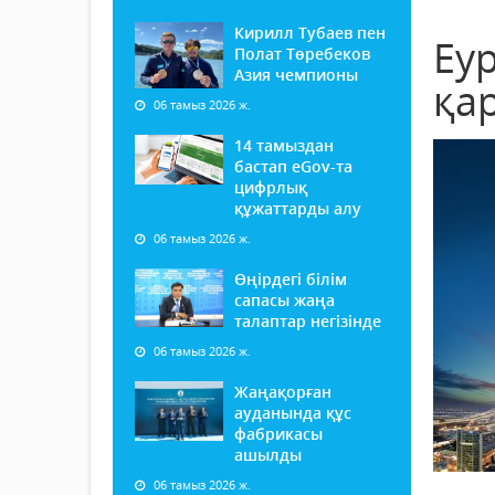
Кирилл Тубаев пен
Еу
Полат Төребеков
Азия чемпионы
қа
06 тамыз 2026 ж.
14 тамыздан
бастап еGov-та
цифрлық
құжаттарды алу
06 тамыз 2026 ж.
Өңірдегі білім
сапасы жаңа
талаптар негізінде
06 тамыз 2026 ж.
Жаңақорған
ауданында құс
фабрикасы
ашылды
06 тамыз 2026 ж.