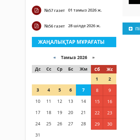
01 тамыз 2026 ж.
№57 газет
28 шілде 2026 ж.
№56 газет
Пі
ЖАҢАЛЫҚТАР МҰРАҒАТЫ
«
Тамыз 2026 »
Дс
Сс
Ср
Бс
Жм
Сб
Жс
1
2
3
4
5
6
7
8
9
10
11
12
13
14
15
16
17
18
19
20
21
22
23
24
25
26
27
28
29
30
31