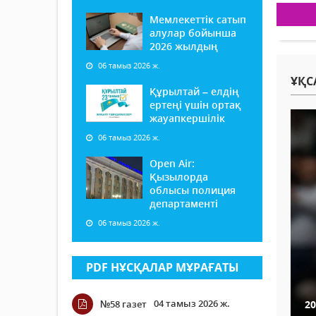
Мемлекеттік сатып
алулар бойынша
2026 жылдың
06 тамыз 2026 ж.
ҰҚС
Құрылтай – елдің
ертеңі үшін ортақ
жауапкершілік
06 тамыз 2026 ж.
Open Air:
Қызылорда
облысы полиция
департаменті
06 тамыз 2026 ж.
PDF НҰСҚАЛАР МҰРАҒАТЫ
04 тамыз 2026 ж.
№58 газет
2