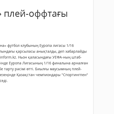
» плей-оффтағы
на» футбол клубының Еуропа лигасы 1/16
лындағы қарсыласы анықталды, деп хабарлайды
.inform.kz. Ньон қаласындағы УЕФА-ның штаб-
рінде Еуропа Лигасының 1/16 финалына арналған
е тарту рәсімі өтті. Биылғы маусымның плей-
кезеңінде Қазақстан чемпиондары "Спортингпен"
седі.