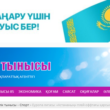
АҚПАРАТТЫҚ АГЕНТТІГІ
НЫСЫ-85
ЭКОНОМИКА
ҚОҒАМ
САЯСАТ
ОҚИҒАЛАР
ӘЛ
лік тынысы
»
Спорт
» Еуропа лигасы: «Астананың» плей-оффтағы қарсы