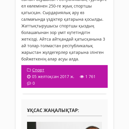
ел көлемінен 250-ге жуық спортшы
қатысқан. Сырдариялық ару өз
салмағында үздіктер қатарына қосылды.
Жаттықтырушысы спортшы қыздың
болашағынан зор үміт күтетіндігін
жеткізді. Айтса айтқандай қатысқанына 3
ай толар-толмастан республикалық
жарыстан жүлдегерлер қатарына ілінген
бойжеткенің алар асуы алда.
Спорт
05 желтоқсан 2017 ж.
1 761
0
ҰҚСАС ЖАҢАЛЫҚТАР: