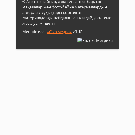
® Агенттік сайтында жарияланған барлық
мақалалар мен фото-бейне материалдардың
авторлық құқықтары қорғалған.
Материалдарды пайдаланған жағдайда сілтеме
жасалуы міндетті.
Меншік иесі:
«Сыр медиа»
ЖШС.