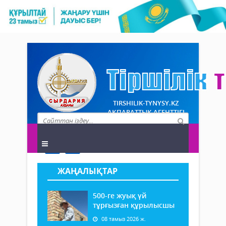
TIRSHILIK-TYNYSY.KZ
АҚПАРАТТЫҚ АГЕНТТІГІ
ЖАҢАЛЫҚТАР
500-ге жуық үй
тұрғызған құрылысшы
08 тамыз 2026 ж.