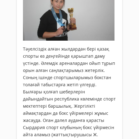
Тәуелсіздік алған жылдардан бері қазақ
спорты өз деңгейінде қарыштап даму
үстінде. Әлемдік ареналардан ойып тұрып
орын алған саңлақтарымыз жетерлік.
Соның ішінде спортшыларымыз бокстан
толағай табыстарға жетіп үлгерді.
Былғары қолғап шеберлерін
дайындайтын респуб­лика көлемінде спорт
мектептері баршылық. Жергілікті
аймақтардан да бокс үйірмелері жұмыс
жасауда. Оған дәлел ауданға қарасты
Сырдария спорт клубының бокс үйірмесін
айта аламыз (жаттықтырушысы Ж.