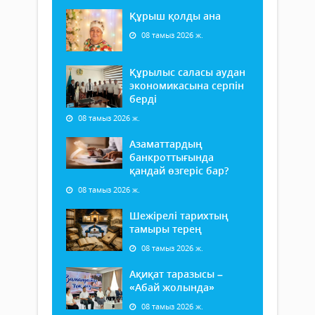
Құрыш қолды ана
08 тамыз 2026 ж.
Құрылыс саласы аудан
экономикасына серпін
берді
08 тамыз 2026 ж.
Азаматтардың
банкроттығында
қандай өзгеріс бар?
08 тамыз 2026 ж.
Шежірелі тарихтың
тамыры терең
08 тамыз 2026 ж.
Ақиқат таразысы –
«Абай жолында»
08 тамыз 2026 ж.