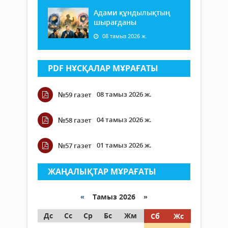
Адами құндылықтың
шырағданы
08 тамыз 2026 ж.
PDF НҰСҚАЛАР МҰРАҒАТЫ
08 тамыз 2026 ж.
№59 газет
04 тамыз 2026 ж.
№58 газет
01 тамыз 2026 ж.
№57 газет
ЖАҢАЛЫҚТАР МҰРАҒАТЫ
«
Тамыз 2026 »
Дс
Сс
Ср
Бс
Жм
Сб
Жс