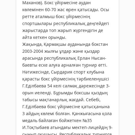
Маханов). Бокс үйірмесіне аудан
көлемінен 60-70 жас өрен қатысады. Осы
ретте аталмыш бокс үйірмесінің
спортшылары республикалық деңгейдегі
жарыстарда топ жарып жүргендігін де
айта кеткен орынды.
Жақында, Қармақшы ауданында бокстан
2003-2004 жылғы ұлдар және қыздар
арасында республикалық Ерлан Нысан­
баевты еске алуға арналған турнир өтті.
Нәтижесінде, Сырдария спорт клубына
қарасты бокс үйірмесінің тәрбиеленушісі
Г.Еділбаева 54 келі салмақ дәрежесінде 3-
орын иеленді. Бұрымды боксшы қыздың
табысы мақтанарлық жағдай. Себебі,
Г.Еділбаева бокс үйірмесіне қатысқанына
3 айдың көлемі болған. Қанжығасына қола
медаль байлаған бойжеткен №35
И.Тоқтыбаев атындағы мектеп-лицейдің 9-
сынып оқушысы. Республикалық турнирге