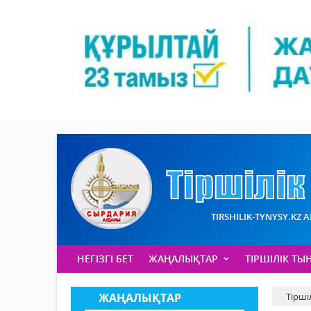
TIRSHILIK-TYNYSY.KZ 
НЕГІЗГІ БЕТ
ЖАҢАЛЫҚТАР
ТІРШІЛІК ТЫ
ЖАҢАЛЫҚТАР
Тірші