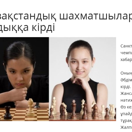
зақстандық шахматшылар
дыққа кірді
Санк
чемпи
хаба
Оның
Әбдім
кірді.
Жанса
нәтиж
Өз ке
ұпай
тұрақ
Жалп