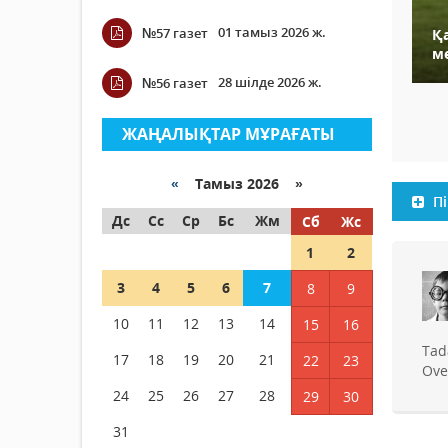
01 тамыз 2026 ж.
№57 газет
Қ
м
28 шілде 2026 ж.
№56 газет
ЖАҢАЛЫҚТАР МҰРАҒАТЫ
«
Тамыз 2026 »
Пі
Дс
Сс
Ср
Бс
Жм
Сб
Жс
1
2
3
4
5
6
7
8
9
10
11
12
13
14
15
16
Tad
17
18
19
20
21
22
23
Ove
24
25
26
27
28
29
30
31