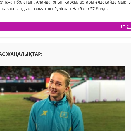
жинаған болатын. Алайда, оның қарсыластары әлдеқайда мықты 
р қазақстандық шахматшы Гүлісхан Нахбаев 57 болды.
С
АС ЖАҢАЛЫҚТАР: