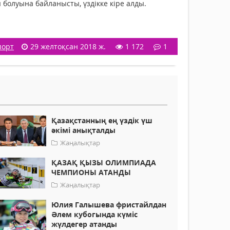
болуына байланысты, үздікке кіре алды.
порт
29 желтоқсан 2018 ж.
1 172
1
Қазақстанның ең үздік үш
әкімі анықталды
Жаңалықтар
ҚАЗАҚ ҚЫЗЫ ОЛИМПИАДА
ЧЕМПИОНЫ АТАНДЫ
Жаңалықтар
Юлия Галышева фристайлдан
Әлем кубогында күміс
жүлдегер атанды