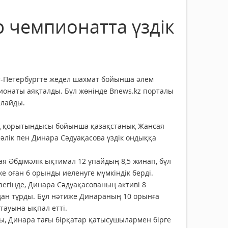
 чемпионатта үздік
т-Петербургте жедел шахмат бойынша әлем
онаты аяқталды. Бұл жөнінде Bnews.kz порталы
рлайды.
 қорытындысы бойынша қазақстанық Жансая
әлік пен Динара Сәдуақасова үздік ондыққа
я Әбдімәлік ықтимал 12 ұпайдың 8,5 жинап, бұл
е оған 6 орынды иеленуге мүмкіндік берді.
зегінде, Динара Сәдуақасованың активі 8
дан тұрды. Бұл нәтиже Динараның 10 орынға
тауына ықпал етті.
ы, Динара тағы бірқатар қатысушылармен бірге