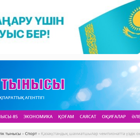
АҚПАРАТТЫҚ АГЕНТТІГІ
НЫСЫ-85
ЭКОНОМИКА
ҚОҒАМ
САЯСАТ
ОҚИҒАЛАР
ӘЛ
лік тынысы
»
Спорт
» Қазақстандық шахматшылар чемпионатта үздік он