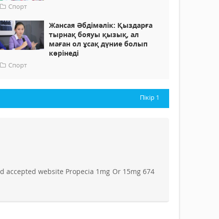
Спорт
Жансая Әбдімәлік: Қыздарға
тырнақ бояуы қызық, ал
маған ол ұсақ дүние болып
көрінеді
Спорт
Пікір
1
od accepted website Propecia 1mg Or 15mg 674