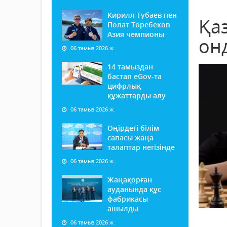
Кирилл Тубаев пен
Қа
Полат Төребеков
Азия чемпионы
он
06 тамыз 2026 ж.
14 тамыздан
бастап еGov-та
цифрлық
құжаттарды алу
06 тамыз 2026 ж.
Өңірдегі білім
сапасы жаңа
талаптар негізінде
06 тамыз 2026 ж.
Жаңақорған
ауданында құс
фабрикасы
ашылды
06 тамыз 2026 ж.