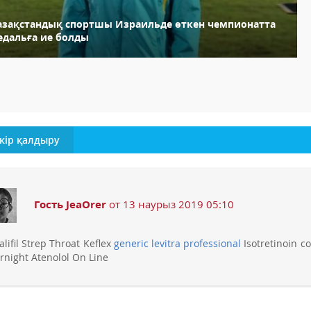
азақстандық спортшы Израильде өткен чемпионатта
едальға ие болды
кір қалдыру
Гость JeaOrer
от 13 наурыз 2019 05:10
alifil Strep Throat Keflex
generic levitra professional
Isotretinoin c
rnight Atenolol On Line