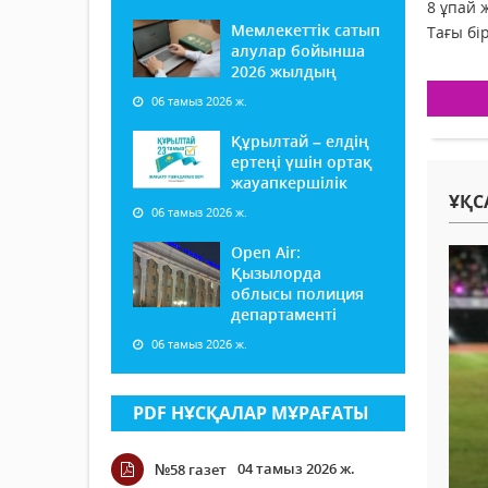
8 ұпай 
Мемлекеттік сатып
Тағы бі
алулар бойынша
2026 жылдың
06 тамыз 2026 ж.
Құрылтай – елдің
ертеңі үшін ортақ
жауапкершілік
ҰҚС
06 тамыз 2026 ж.
Open Air:
Қызылорда
облысы полиция
департаменті
06 тамыз 2026 ж.
PDF НҰСҚАЛАР МҰРАҒАТЫ
04 тамыз 2026 ж.
№58 газет