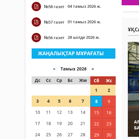
04 тамыз 2026 ж.
№58 газет
01 тамыз 2026 ж.
№57 газет
ҰҚС
28 шілде 2026 ж.
№56 газет
ЖАҢАЛЫҚТАР МҰРАҒАТЫ
«
Тамыз 2026 »
Дс
Сс
Ср
Бс
Жм
Сб
Жс
1
2
3
4
5
6
7
8
9
10
11
12
13
14
15
16
А
17
18
19
20
21
22
23
Б
24
25
26
27
28
29
30