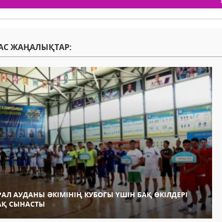
АС ЖАҢАЛЫҚТАР:
РАЛ АУДАНЫ ӘКІМІНІҢ КУБОГЫ ҮШІН БАҚ ӨКІЛДЕРІ
АҚ СЫНАСТЫ