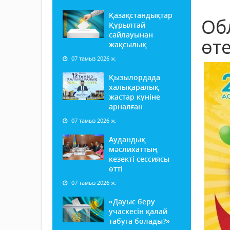
Қазақстандықтар
Об
Құрылтай
сайлауынан
өте
жақсылық
07 тамыз 2026 ж.
Қызылордада
халықаралық
жастар күніне
арналған
07 тамыз 2026 ж.
Аудандық
мәслихаттың
кезекті сессиясы
өтті
07 тамыз 2026 ж.
«Дауыс беру
учаскесін қалай
табуға болады?»