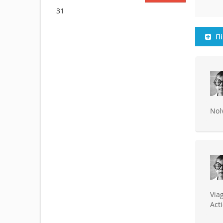
31
Пі
Nol
Via
Act