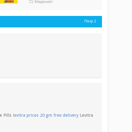
Мәдениет
Пікір
2
e Pills
levitra prices 20 gm free delivery
Levitra