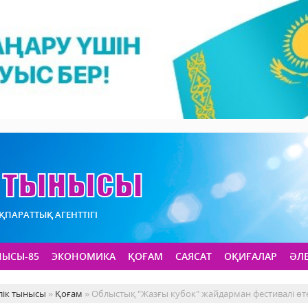
АҚПАРАТТЫҚ АГЕНТТІГІ
НЫСЫ-85
ЭКОНОМИКА
ҚОҒАМ
САЯСАТ
ОҚИҒАЛАР
ӘЛ
лік тынысы
»
Қоғам
» Облыстық "Жазғы кубок" жайдарман фестивалі өт