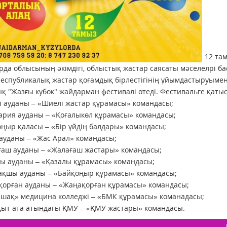
12 та
да облысының әкімдігі, облыстық жастар саясаты мәселелрі 
еспубликалық жастар қоғамдық бірлестігінің ұйымдастыруымен 
қ "Жазғы кубок" жайдарман фестивалі өтеді. Фестивальге қаты
і ауданы – «Шиелі жастар құрамасы» командасы;
ария ауданы – «Қоғалыкөл құрамасы» командасы;
оңыр қаласы – «Бір үйдің балдары» командасы;
 ауданы – «Жас Арал» командасы;
ғаш ауданы – «Жалағаш жастары» командасы;
лы ауданы – «Қазалы құрамасы» командасы;
ақшы ауданы – «Байқоңыр құрамасы» командасы;
қорған ауданы – «Жаңақорған құрамасы» командасы;
ашақ» медицина колледжі – «БМК құрамасы» команадасы;
қыт ата атындағы ҚМУ – «ҚМУ жастары» командасы.