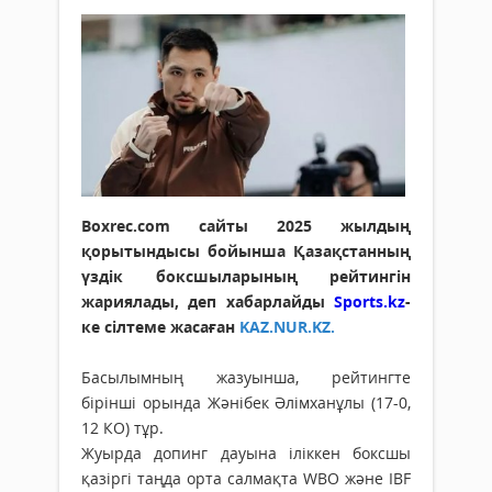
Boxrec.com сайты 2025 жылдың
қорытындысы бойынша Қазақстанның
үздік боксшыларының рейтингін
жариялады, деп хабарлайды
Sports.kz
-
ке сілтеме жасаған
KAZ.NUR.KZ.
Басылымның жазуынша, рейтингте
бірінші орында Жәнібек Әлімханұлы (17-0,
12 КО) тұр.
Жуырда допинг дауына іліккен боксшы
қазіргі таңда орта салмақта WBO және IBF