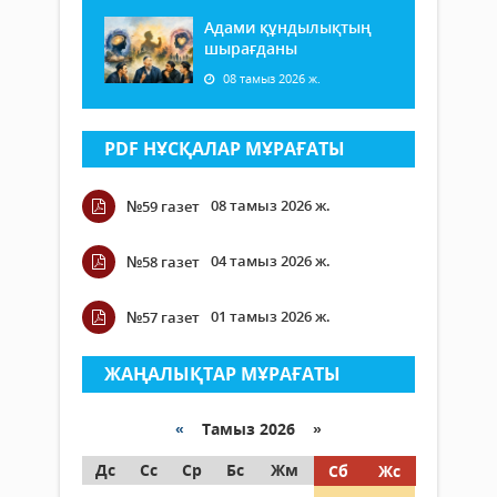
Адами құндылықтың
шырағданы
08 тамыз 2026 ж.
PDF НҰСҚАЛАР МҰРАҒАТЫ
08 тамыз 2026 ж.
№59 газет
04 тамыз 2026 ж.
№58 газет
01 тамыз 2026 ж.
№57 газет
ЖАҢАЛЫҚТАР МҰРАҒАТЫ
«
Тамыз 2026 »
Дс
Сс
Ср
Бс
Жм
Сб
Жс