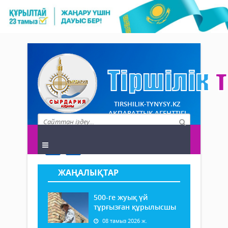
TIRSHILIK-TYNYSY.KZ
АҚПАРАТТЫҚ АГЕНТТІГІ
ЖАҢАЛЫҚТАР
500-ге жуық үй
тұрғызған құрылысшы
08 тамыз 2026 ж.