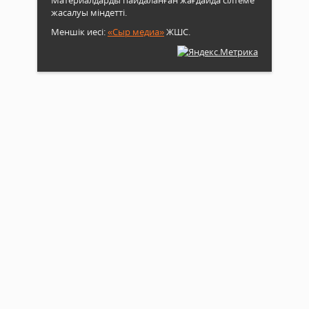
жасалуы міндетті.
Меншік иесі:
«Сыр медиа»
ЖШС.