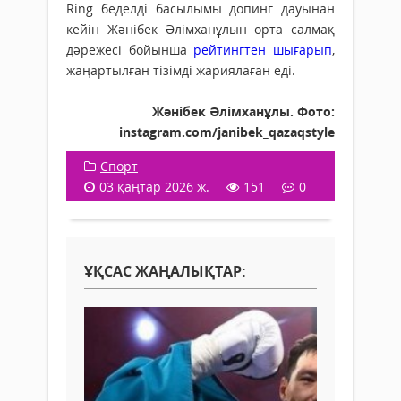
Ring беделді басылымы допинг дауынан
кейін Жәнібек Әлімханұлын орта салмақ
дәрежесі бойынша
рейтингтен шығарып
,
жаңартылған тізімді жариялаған еді.
Жәнібек Әлімханұлы. Фото:
instagram.com/janibek_qazaqstyle
Спорт
03 қаңтар 2026 ж.
151
0
ҰҚСАС ЖАҢАЛЫҚТАР: