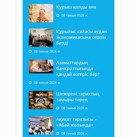
Құрыш қолды ана
08 тамыз 2026 ж.
Құрылыс саласы аудан
экономикасына серпін
берді
08 тамыз 2026 ж.
Азаматтардың
банкроттығында
қандай өзгеріс бар?
08 тамыз 2026 ж.
Шежірелі тарихтың
тамыры терең
08 тамыз 2026 ж.
Ақиқат таразысы –
«Абай жолында»
08 тамыз 2026 ж.