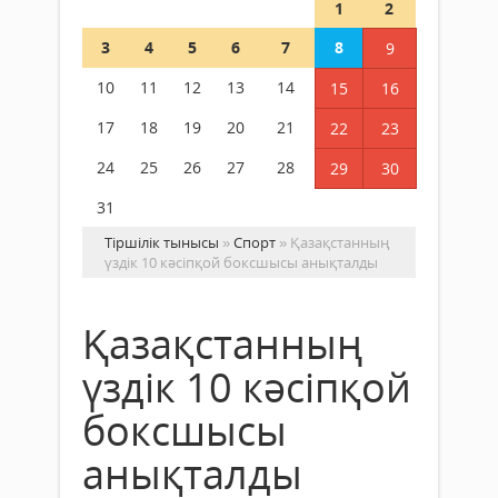
1
2
3
4
5
6
7
8
9
10
11
12
13
14
15
16
17
18
19
20
21
22
23
24
25
26
27
28
29
30
31
Тіршілік тынысы
»
Спорт
» Қазақстанның
үздік 10 кәсіпқой боксшысы анықталды
Қазақстанның
үздік 10 кәсіпқой
боксшысы
анықталды