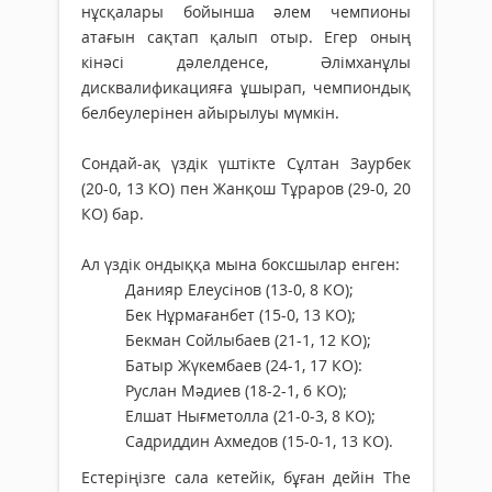
нұсқалары бойынша әлем чемпионы
атағын сақтап қалып отыр. Егер оның
кінәсі дәлелденсе, Әлімханұлы
дисквалификацияға ұшырап, чемпиондық
белбеулерінен айырылуы мүмкін.
Сондай-ақ үздік үштікте Сұлтан Заурбек
(20-0, 13 КО) пен Жанқош Тұраров (29-0, 20
КО) бар.
Ал үздік ондыққа мына боксшылар енген:
Данияр Елеусінов (13-0, 8 КО);
Бек Нұрмағанбет (15-0, 13 КО);
Бекман Сойлыбаев (21-1, 12 КО);
Батыр Жүкембаев (24-1, 17 КО):
Руслан Мәдиев (18-2-1, 6 КО);
Елшат Нығметолла (21-0-3, 8 КО);
Садриддин Ахмедов (15-0-1, 13 КО).
Естеріңізге сала кетейік, бұған дейін The