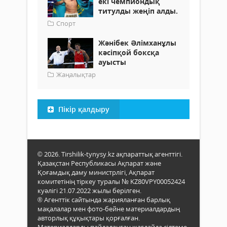
екі чемпиондық
титулды жеңіп алды.
Спорт
Жәнібек Әлімханұлы
кәсіпқой боксқа
ауысты
Жаңалықтар
Пікір қалдыру
© 2026. Tirshilik-tynysy.kz ақпараттық агенттігі.
Қазақстан Республикасы Ақпарат және
Қоғамдық даму министрлігі, Ақпарат
комитетінің тіркеу туралы № KZ80VPY00052424
куәлігі 21.07.2022 жылы берілген.
® Агенттік сайтында жарияланған барлық
мақалалар мен фото-бейне материалдардың
авторлық құқықтары қорғалған.
Материалдарды пайдаланған жағдайда сілтеме