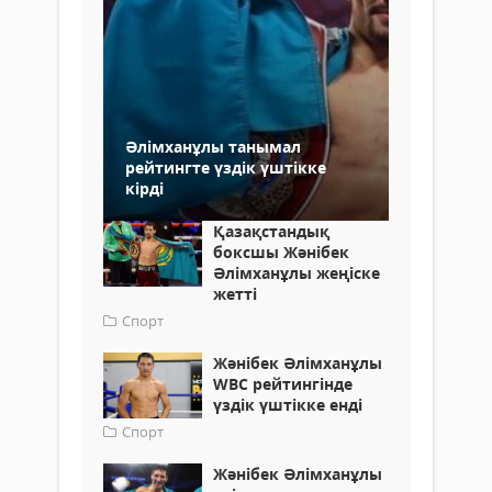
Әлімханұлы танымал
рейтингте үздік үштікке
кірді
Қазақстандық
боксшы Жәнібек
Әлімханұлы жеңіске
жетті
Спорт
Жәнібек Әлімханұлы
WBC рейтингінде
үздік үштікке енді
Спорт
Жәнібек Әлімханұлы