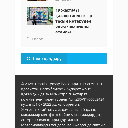
19 жастағы
қазақстандық гір
тасын көтеруден
әлем чемпионы
атанды
Спорт
Пікір қалдыру
© 2026. Tirshilik-tynysy.kz ақпараттық агенттігі.
Қазақстан Республикасы Ақпарат және
Қоғамдық даму министрлігі, Ақпарат
комитетінің тіркеу туралы № KZ80VPY00052424
куәлігі 21.07.2022 жылы берілген.
® Агенттік сайтында жарияланған барлық
мақалалар мен фото-бейне материалдардың
авторлық құқықтары қорғалған.
Материалдарды пайдаланған жағдайда сілтеме