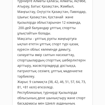
турнирге Алматы қаласы, Алматы, Ақтөбе,
Атырау, Батыс Қазақстан, Жамбыл,
Маңғыстау, Оңтүстік Қазақстан, Павлодар,
Шығыс Қазақстан, Қостанай және
Қызылорда облыстарынан 12 команда,
200-дей балуандар ұлттық спортты
ұлықтайтын болады.
Мақсаты - ұлттық рухты жаңғыртуға
ықпал ететін ұлттық спорт түрі қазақ
күресін облыс көлемінде дамыту,
салауатты өмір салтын насихаттау,
спортшылардың спорттық шеберліктерін
арттыру, жасөспірімдерді достыққа,
патриоттық сезімге, ұлттық мәдениетке
тәрбиелеу.
Жарыс 9 салмақта (38, 42, 46, 51, 57, 64, 73,
81, +81 келі) өткізіледі.
Республикалық турнирді Қызылорда
облысының дене шынықтыру және спорт
басқармасы мен Шиелі ауданының