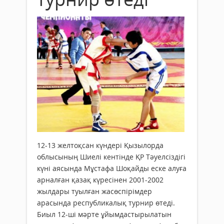
12-13 желтоқсан күндері Қызылорда
облысының Шиелі кентінде ҚР Тәуелсіздігі
күні аясында Мұстафа Шоқайды еске алуға
арналған қазақ күресінен 2001-2002
жылдары туылған жасөспірімдер
арасында республикалық турнир өтеді.
Биыл 12-ші мәрте ұйымдастырылатын