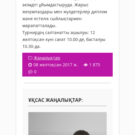
әкімдігі ұйымдастыруда. Жарыс
жеңімпаздары мен жүлдегерлер диплом
және естелік сыйлықтармен
марапатталады.
Турнирдің салтанатты ашылуы: 12
желтоқсан күні сағат 10.00-де, басталуы
10.30-да.
Жаңалықтар
08 желтоқсан 2017 ж.
1 875
0
ҰҚСАС ЖАҢАЛЫҚТАР: