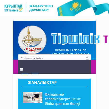
TIRSHILIK-TYNYSY.KZ
АҚПАРАТТЫҚ АГЕНТТІГІ
ЖАҢАЛЫҚТАР
Әкімдіктер
талапкерлерге неше
білім грантын бөлді