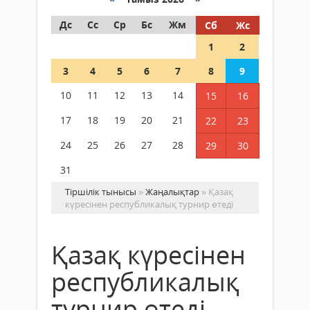
Дс
Сс
Ср
Бс
Жм
Сб
Жс
1
2
3
4
5
6
7
8
9
10
11
12
13
14
15
16
17
18
19
20
21
22
23
24
25
26
27
28
29
30
31
Тіршілік тынысы
»
Жаңалықтар
» Қазақ
күресінен республикалық турнир өтеді
Қазақ күресінен
республикалық
турнир өтеді