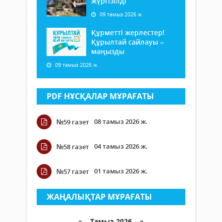
жүргізілді
09 тамыз 2026 ж.
Құрметті жерлестер!
Құрылтай сайлауы –
маңызды
09 тамыз 2026 ж.
PDF НҰСҚАЛАР МҰРАҒАТЫ
08 тамыз 2026 ж.
№59 газет
04 тамыз 2026 ж.
№58 газет
01 тамыз 2026 ж.
№57 газет
ЖАҢАЛЫҚТАР МҰРАҒАТЫ
«
Тамыз 2026 »