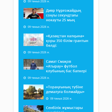
09 тамыз 2026 ж.
Дияр Нұрғожайдың
соңғы секундтағы
нокауты 25 мың
09 тамыз 2026 ж.
«Қазақстан халқына»
қоры 350 білім грантын
бөлді:
09 тамыз 2026 ж.
Самат Смақов
«Атырау» футбол
клубының бас бапкері
09 тамыз 2026 ж.
«Тораңғының түбіне
демалуға болмайды»
09 тамыз 2026 ж.
Сенбілік жұмыстары