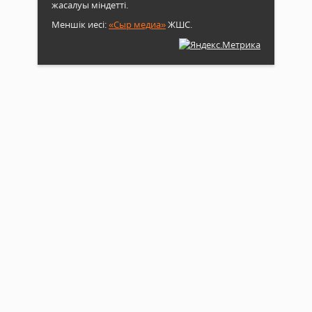
жасалуы міндетті.
Меншік иесі:
«Сыр медиа»
ЖШС.