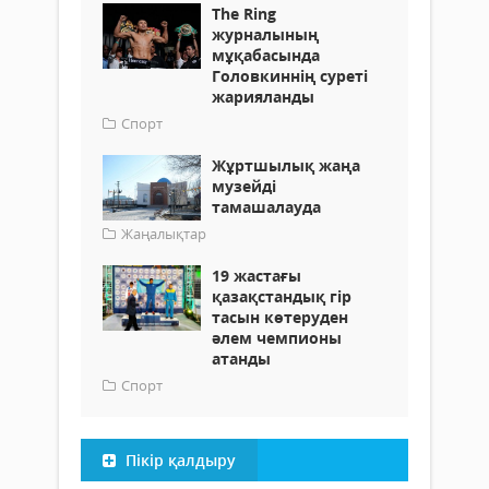
The Ring
журналының
мұқабасында
Головкиннің суреті
жарияланды
Спорт
Жұртшылық жаңа
музейді
тамашалауда
Жаңалықтар
19 жастағы
қазақстандық гір
тасын көтеруден
әлем чемпионы
атанды
Спорт
Пікір қалдыру