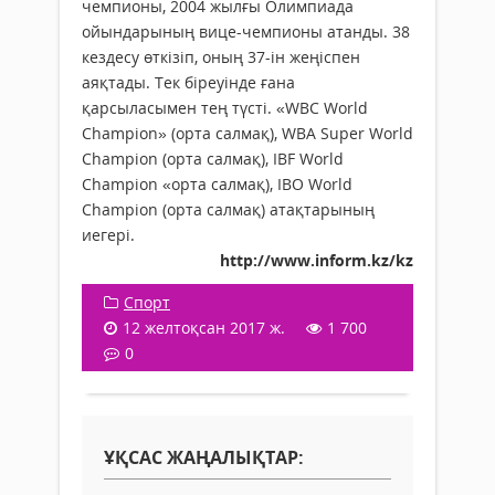
чемпионы, 2004 жылғы Олимпиада
ойындарының вице-чемпионы атанды. 38
кездесу өткізіп, оның 37-ін жеңіспен
аяқтады. Тек біреуінде ғана
қарсыласымен тең түсті. «WBC World
Champion» (орта салмақ), WBA Super World
Champion (орта салмақ), IBF World
Champion «орта салмақ), IBO World
Champion (орта салмақ) атақтарының
иегері.
http://www.inform.kz/kz
Спорт
12 желтоқсан 2017 ж.
1 700
0
ҰҚСАС ЖАҢАЛЫҚТАР: