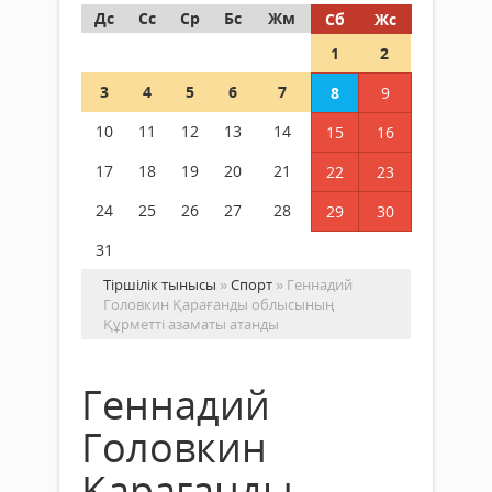
Дс
Сс
Ср
Бс
Жм
Сб
Жс
1
2
3
4
5
6
7
8
9
10
11
12
13
14
15
16
17
18
19
20
21
22
23
24
25
26
27
28
29
30
31
Тіршілік тынысы
»
Спорт
» Геннадий
Головкин Қарағанды облысының
Құрметті азаматы атанды
Геннадий
Головкин
Қарағанды