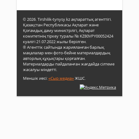
© 2026. Tirshilik-tynysy.kz ақпараттық агенттігі.
Қазақстан Республикасы Ақпарат және
Қоғамдық даму министрлігі, Ақпарат
комитетінің тіркеу туралы № KZ80VPY00052424
куәлігі 21.07.2022 жылы берілген.
® Агенттік сайтында жарияланған барлық
мақалалар мен фото-бейне материалдардың
авторлық құқықтары қорғалған.
Материалдарды пайдаланған жағдайда сілтеме
жасалуы міндетті.
Меншік иесі:
«Сыр медиа»
ЖШС.