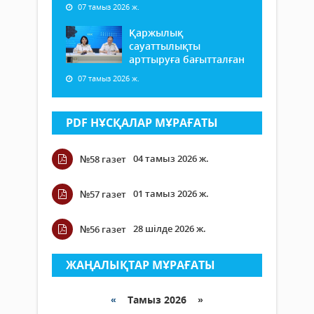
07 тамыз 2026 ж.
Қаржылық
сауаттылықты
арттыруға бағытталған
07 тамыз 2026 ж.
PDF НҰСҚАЛАР МҰРАҒАТЫ
04 тамыз 2026 ж.
№58 газет
01 тамыз 2026 ж.
№57 газет
28 шілде 2026 ж.
№56 газет
ЖАҢАЛЫҚТАР МҰРАҒАТЫ
«
Тамыз 2026 »