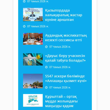
07 тамыз 2026 ж.
Қызылордада
халықаралық жастар
күніне арналған
07 тамыз 2026 ж.
Аудандық мәслихаттың
кезекті сессиясы өтті
07 тамыз 2026 ж.
«Дауыс беру учаскесін
қалай табуға болады?»
07 тамыз 2026 ж.
5547 әскери бөлімінде
«Алғашқы қызмет күні»
07 тамыз 2026 ж.
Құрылтай – ортақ
мүдде жолындағы
маңызды қадам