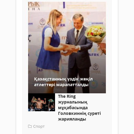
Қазақстанның үздік жеңіл
атлеттері марапатталды
The Ring
журналының
мұқабасында
Головкиннің суреті
жарияланды
Спорт