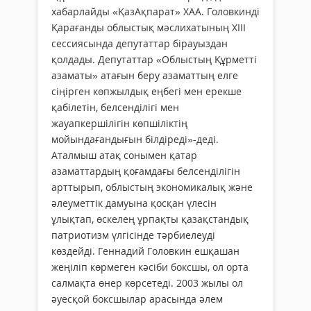
хабарлайды «ҚазАқпарат» ХАА. Головкинді
Қарағанды облыстық мәслихатының XIII
сессиясында депутаттар бірауыздан
қолдады. Депутаттар «Облыстың Құрметті
азаматы» атағын беру азаматтың елге
сіңірген көпжылдық еңбегі мен ерекше
қабілетін, белсенділігі мен
жауапкершілігін көпшіліктің
мойындағандығын білдіреді»-деді.
Аталмыш атақ сонымен қатар
азаматтардың қоғамдағы белсенділігін
арттырып, облыстың экономикалық және
әлеуметтік дамуына қосқан үлесін
ұлықтап, өскелең ұрпақты қазақстандық
патриотизм үлгісінде тәрбиелеуді
көздейді. Геннадий Головкин ешқашан
жеңіліп көрмеген кәсіби боксшы, ол орта
салмақта өнер көрсетеді. 2003 жылы ол
әуесқой боксшылар арасында әлем