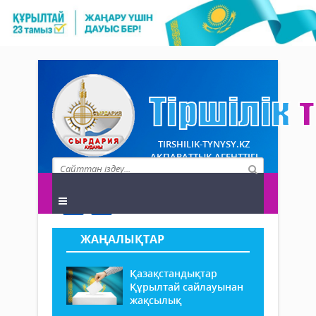
TIRSHILIK-TYNYSY.KZ
АҚПАРАТТЫҚ АГЕНТТІГІ
ЖАҢАЛЫҚТАР
Қазақстандықтар
Құрылтай сайлауынан
жақсылық