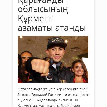
облысының
Құрметті
азаматы атанды
Орта салмақта жеңіліп көрмеген кәсіпқой
боксшы Геннадий Головкинге елге сіңірген
еңбегі үшін «Қарағанды облысының
Құрметті азаматы» атағы берілді, деп