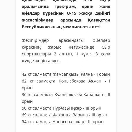
аралығында грек-рим, еркін және
әйелдер күресінен U-15 жасқа дейінгі
жасөспірімдер арасында Қазақстан
Республикасының чемпионаты өтті.
Жөсіпірімдер арасындағы әйелдер
күресінің жарыс нәтижесінде Сыр
спортшылары 2 алтын, 1 күміс, 3 қола
жүлде жеңіп алды.
42 кг салмақта Жамсапқызы Раяна - І орын
62 кг салмақта Қонысбекова Аяжан - І
орын
36 кг салмақта Қуанышқызы Қарашаш - ІІ
орын
50 кг салмақта Нұрғазы Іңкәр - ІІІ орын
69 кг салмақта Жаханша Зарина - ІІІ орын
54 кг салмақта Аннасова Іңкәр - ІІІ орын