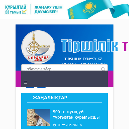
TIRSHILIK-TYNYSY.KZ
АҚПАРАТТЫҚ АГЕНТТІГІ
ЖАҢАЛЫҚТАР
500-ге жуық үй
тұрғызған құрылысшы
08 тамыз 2026 ж.