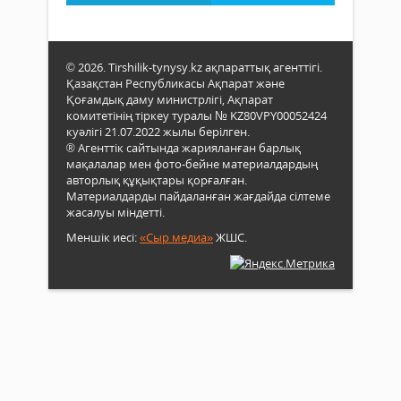
© 2026. Tirshilik-tynysy.kz ақпараттық агенттігі.
Қазақстан Республикасы Ақпарат және
Қоғамдық даму министрлігі, Ақпарат
комитетінің тіркеу туралы № KZ80VPY00052424
куәлігі 21.07.2022 жылы берілген.
® Агенттік сайтында жарияланған барлық
мақалалар мен фото-бейне материалдардың
авторлық құқықтары қорғалған.
Материалдарды пайдаланған жағдайда сілтеме
жасалуы міндетті.
Меншік иесі:
«Сыр медиа»
ЖШС.