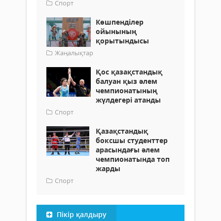
Спорт
Көшпенділер
ойынының
қорытындысы
Жаңалықтар
Қос қазақстандық
балуан қыз әлем
чемпионатының
жүлдегері атанды
Спорт
Қазақстандық
боксшы студенттер
арасындағы әлем
чемпионатында топ
жарды
Спорт
Пікір қалдыру