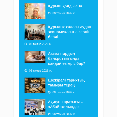
Құрыш қолды ана
08 тамыз 2026 ж.
Құрылыс саласы аудан
экономикасына серпін
берді
08 тамыз 2026 ж.
Азаматтардың
банкроттығында
қандай өзгеріс бар?
08 тамыз 2026 ж.
Шежірелі тарихтың
тамыры терең
08 тамыз 2026 ж.
Ақиқат таразысы –
«Абай жолында»
08 тамыз 2026 ж.