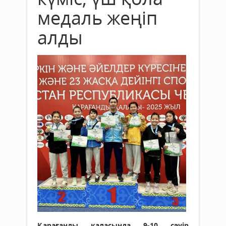
медаль жеңіп
алды
Қарағанды қаласында 9-10 сәуір