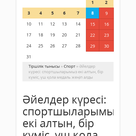
1
2
3
4
5
6
7
8
9
10
11
12
13
14
15
16
17
18
19
20
21
22
23
24
25
26
27
28
29
30
31
Тіршілік тынысы
»
Спорт
» Әйелдер
күресі: спортшыларымыз екі алтын, бір
күміс, үш қола медаль жеңіп алды
Әйелдер күресі:
спортшыларымыз
екі алтын, бір
күміс, үш қола