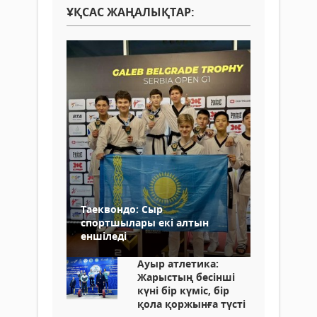
ҰҚСАС ЖАҢАЛЫҚТАР:
Таеквондо: Сыр
спортшылары екі алтын
еншіледі
Ауыр атлетика:
Жарыстың бесінші
күні бір күміс, бір
қола қоржынға түсті