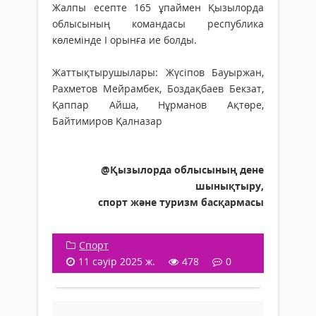
Жалпы есепте 165 ұпаймен Қызылорда
облысының командасы республика
көлемінде І орынға ие болды.
Жаттықтырушылары: Жүсіпов Бауыржан,
Рахметов Мейрамбек, Боздақбаев Бекзат,
Қаппар Айша, Нұрманов Ақтөре,
Байтимиров Қалназар
@Қызылорда облысының дене
шынықтыру,
спорт және туризм басқармасы
Спорт
11 сәуір 2025 ж.
478
0