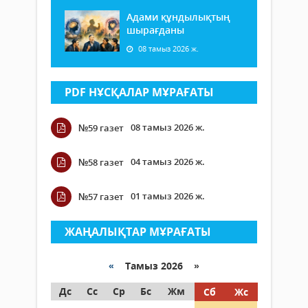
Адами құндылықтың
шырағданы
08 тамыз 2026 ж.
PDF НҰСҚАЛАР МҰРАҒАТЫ
08 тамыз 2026 ж.
№59 газет
04 тамыз 2026 ж.
№58 газет
01 тамыз 2026 ж.
№57 газет
ЖАҢАЛЫҚТАР МҰРАҒАТЫ
«
Тамыз 2026 »
Дс
Сс
Ср
Бс
Жм
Сб
Жс