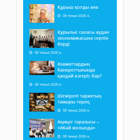
Құрыш қолды ана
08 тамыз 2026 ж.
Құрылыс саласы аудан
экономикасына серпін
берді
08 тамыз 2026 ж.
Азаматтардың
банкроттығында
қандай өзгеріс бар?
08 тамыз 2026 ж.
Шежірелі тарихтың
тамыры терең
08 тамыз 2026 ж.
Ақиқат таразысы –
«Абай жолында»
08 тамыз 2026 ж.