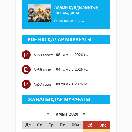
Адами құндылықтың
шырағданы
08 тамыз 2026 ж.
PDF НҰСҚАЛАР МҰРАҒАТЫ
08 тамыз 2026 ж.
№59 газет
04 тамыз 2026 ж.
№58 газет
01 тамыз 2026 ж.
№57 газет
ЖАҢАЛЫҚТАР МҰРАҒАТЫ
«
Тамыз 2026 »
Дс
Сс
Ср
Бс
Жм
Сб
Жс