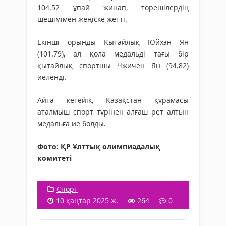
104.52 ұпай жинап, төрешілердің
шешімімен жеңіске жетті.
Екінші орынды Қытайлық Юйхэн Ян
(101.79), ал қола медальді тағы бір
қытайлық спортшы Чжичен Ян (94.82)
иеленді.
Айта кетейік, Қазақстан құрамасы
аталмыш спорт түрінен алғаш рет алтын
медальға ие болды.
Фото: ҚР Ұлттық олимпиадалық
комитеті
Спорт
10 қаңтар 2025 ж.
264
0