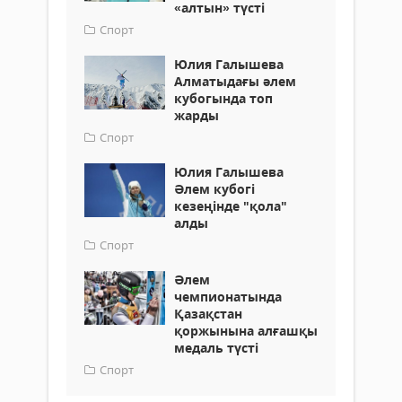
«алтын» түсті
Спорт
Юлия Галышева
Алматыдағы әлем
кубогында топ
жарды
Спорт
Юлия Галышева
Әлем кубогі
кезеңінде "қола"
алды
Спорт
Әлем
чемпионатында
Қазақстан
қоржынына алғашқы
медаль түсті
Спорт