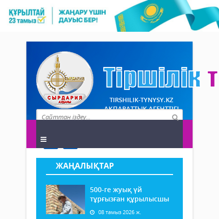
TIRSHILIK-TYNYSY.KZ
АҚПАРАТТЫҚ АГЕНТТІГІ
ЖАҢАЛЫҚТАР
500-ге жуық үй
тұрғызған құрылысшы
08 тамыз 2026 ж.