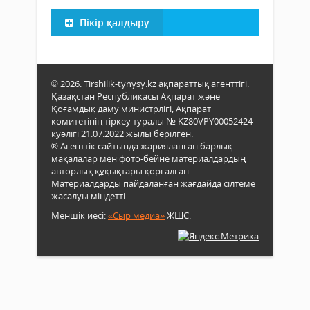
Пікір қалдыру
© 2026. Tirshilik-tynysy.kz ақпараттық агенттігі.
Қазақстан Республикасы Ақпарат және
Қоғамдық даму министрлігі, Ақпарат
комитетінің тіркеу туралы № KZ80VPY00052424
куәлігі 21.07.2022 жылы берілген.
® Агенттік сайтында жарияланған барлық
мақалалар мен фото-бейне материалдардың
авторлық құқықтары қорғалған.
Материалдарды пайдаланған жағдайда сілтеме
жасалуы міндетті.
Меншік иесі:
«Сыр медиа»
ЖШС.