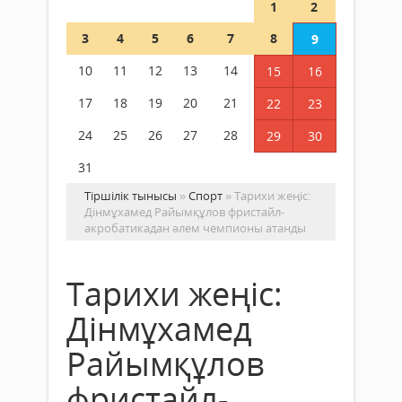
1
2
3
4
5
6
7
8
9
10
11
12
13
14
15
16
17
18
19
20
21
22
23
24
25
26
27
28
29
30
31
Тіршілік тынысы
»
Спорт
» Тарихи жеңіс:
Дінмұхамед Райымқұлов фристайл-
акробатикадан әлем чемпионы атанды
Тарихи жеңіс:
Дінмұхамед
Райымқұлов
фристайл-