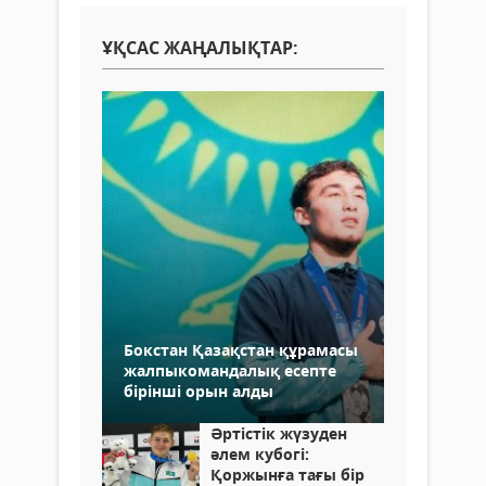
ҰҚСАС ЖАҢАЛЫҚТАР:
Бокстан Қазақстан құрамасы
жалпыкомандалық есепте
бірінші орын алды
Әртістік жүзуден
әлем кубогі:
Қоржынға тағы бір