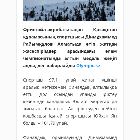
Фристайл-акробатикадан Қазақстан
құрамасының спортшысы Дінмұхаммед
Райымқұлов Алматыда өтіп жатқан
жасөспірімдер арасындағы әлем
чемпионатында алтын медаль жеңіп
алды, деп хабарлайды
Olympic.kz
.
Спортшы 97.11 ұпай жинап, үшінші
аралық нәтижемен финалдық алтылыққа
өтті. Дәл осындай ұпайды іріктеу
кезеңінде канадалық Эллиот Бюрегар да
жинаған болатын. Ал іріктеуден кейінгі
көшбасшы Қытай спортшысы Юйхэн Ян
болды – 101.79 ұпай.
Финалдық орындауында Дінмұхаммед