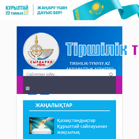
TIRSHILIK-TYNYSY.KZ
АҚПАРАТТЫҚ АГЕНТТІГІ
ЖАҢАЛЫҚТАР
Қазақстандықтар
Құрылтай сайлауынан
жақсылық