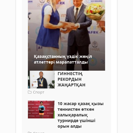
Қазақстанның үздік жеңіл
атлеттері марапатталды
ГИННЕСТІҢ
РЕКОРДЫН
ЖАҢАРТҚАН
Спорт
10 жасар қазақ қызы
теннистен өткен
халықаралық
турнирде үшінші
орын алды