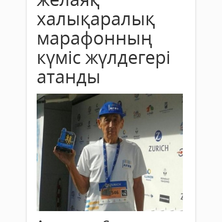
халықаралық
марафонның
күміс жүлдегері
атанды