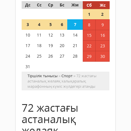
Дс
Сс
Ср
Бс
Жм
Сб
Жс
1
2
3
4
5
6
7
8
9
10
11
12
13
14
15
16
17
18
19
20
21
22
23
24
25
26
27
28
29
30
31
Тіршілік тынысы
»
Спорт
» 72 жастағы
астаналық желаяқ халықаралық
марафонның күміс жүлдегері атанды
72 жастағы
астаналық
желаяқ