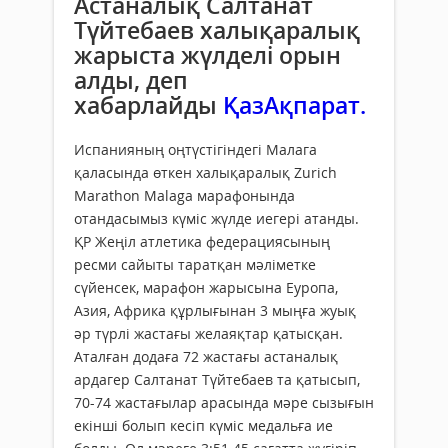
Астаналық Салтанат
Түйтебаев халықаралық
жарыста жүлделі орын
алды, деп
хабарлайды
ҚазАқпарат.
Испанияның оңтүстігіндегі Малага
қаласында өткен халықаралық Zurich
Marathon Malaga марафонында
отандасымыз күміс жүлде иегері атанды.
ҚР Жеңіл атлетика федерациясының
ресми сайыты таратқан мәліметке
сүйенсек, марафон жарысына Еуропа,
Азия, Африка құрлығынан 3 мыңға жуық
әр түрлі жастағы желаяқтар қатысқан.
Аталған додаға 72 жастағы астаналық
ардагер Салтанат Түйтебаев та қатысып,
70-74 жастағылар арасында мәре сызығын
екінші болып кесіп күміс медальға ие