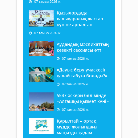
07 тамыз 2026 ж.
Қызылордада
халықаралық жастар
күніне арналған
07 тамыз 2026 ж.
Аудандық мәслихаттың
кезекті сессиясы өтті
07 тамыз 2026 ж.
«Дауыс беру учаскесін
қалай табуға болады?»
07 тамыз 2026 ж.
5547 әскери бөлімінде
«Алғашқы қызмет күні»
07 тамыз 2026 ж.
Құрылтай – ортақ
мүдде жолындағы
маңызды қадам