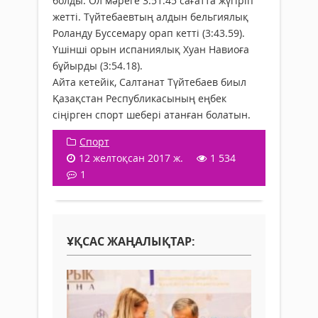
болды. Ол мәреге 3:51.45 сағатта жүгіріп
жетті. Түйтебаевтың алдын бельгиялық
Роланду Буссемару орап кетті (3:43.59).
Үшінші орын испаниялық Хуан Навиоға
бұйырды (3:54.18).
Айта кетейік, Салтанат Түйтебаев биыл
Қазақстан Республикасының еңбек
сіңірген спорт шебері атанған болатын.
Спорт
12 желтоқсан 2017 ж.
1 534
1
ҰҚСАС ЖАҢАЛЫҚТАР: