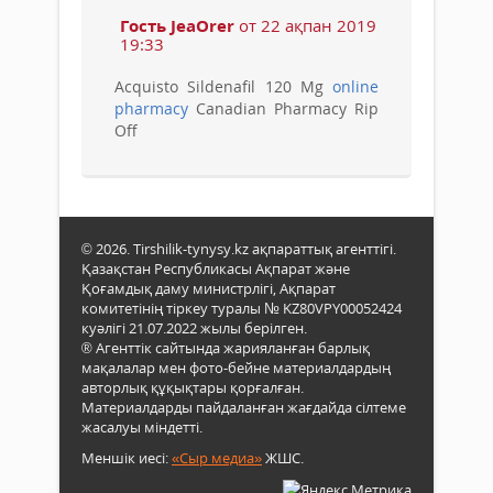
Гость JeaOrer
от 22 ақпан 2019
19:33
Acquisto Sildenafil 120 Mg
online
pharmacy
Canadian Pharmacy Rip
Off
© 2026. Tirshilik-tynysy.kz ақпараттық агенттігі.
Қазақстан Республикасы Ақпарат және
Қоғамдық даму министрлігі, Ақпарат
комитетінің тіркеу туралы № KZ80VPY00052424
куәлігі 21.07.2022 жылы берілген.
® Агенттік сайтында жарияланған барлық
мақалалар мен фото-бейне материалдардың
авторлық құқықтары қорғалған.
Материалдарды пайдаланған жағдайда сілтеме
жасалуы міндетті.
Меншік иесі:
«Сыр медиа»
ЖШС.