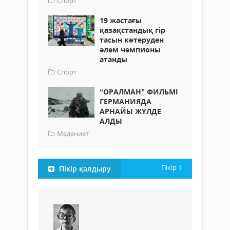
Спорт
19 жастағы
қазақстандық гір
тасын көтеруден
әлем чемпионы
атанды
Спорт
“ОРАЛМАН” ФИЛЬМІ
ГЕРМАНИЯДА
АРНАЙЫ ЖҮЛДЕ
АЛДЫ
Мәдениет
Пікір
1
Пікір қалдыру