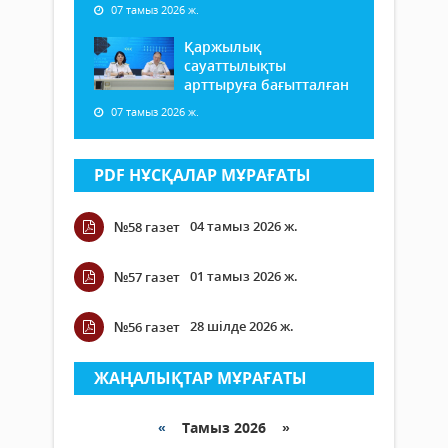
07 тамыз 2026 ж.
Қаржылық
сауаттылықты
арттыруға бағытталған
07 тамыз 2026 ж.
PDF НҰСҚАЛАР МҰРАҒАТЫ
04 тамыз 2026 ж.
№58 газет
01 тамыз 2026 ж.
№57 газет
28 шілде 2026 ж.
№56 газет
ЖАҢАЛЫҚТАР МҰРАҒАТЫ
«
Тамыз 2026 »