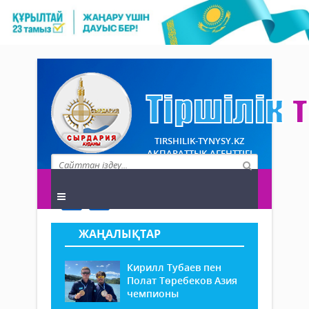
TIRSHILIK-TYNYSY.KZ
АҚПАРАТТЫҚ АГЕНТТІГІ
ЖАҢАЛЫҚТАР
Кирилл Тубаев пен
Полат Төребеков Азия
чемпионы