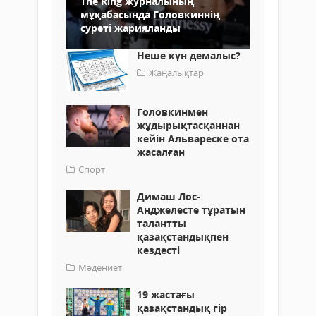
The Ring журналының
мұқабасында Головкиннің
суреті жарияланды
Неше күн демалыс?
Жаңалықтар
Головкинмен
жұдырықтасқаннан
кейін Альвареске ота
жасалған
Спорт
Димаш Лос-
Анджелесте тұратын
талантты
қазақстандықпен
кездесті
Мәдениет
19 жастағы
қазақстандық гір