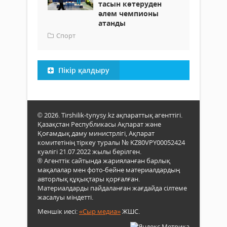
тасын көтеруден
әлем чемпионы
атанды
Спорт
Пікір қалдыру
© 2026. Tirshilik-tynysy.kz ақпараттық агенттігі.
Қазақстан Республикасы Ақпарат және
Қоғамдық даму министрлігі, Ақпарат
комитетінің тіркеу туралы № KZ80VPY00052424
куәлігі 21.07.2022 жылы берілген.
® Агенттік сайтында жарияланған барлық
мақалалар мен фото-бейне материалдардың
авторлық құқықтары қорғалған.
Материалдарды пайдаланған жағдайда сілтеме
жасалуы міндетті.
Меншік иесі:
«Сыр медиа»
ЖШС.