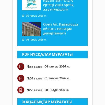
Құрылтай – елдің
ертеңі үшін ортақ
жауапкершілік
06 тамыз 2026 ж.
Open Air: Қызылорда
облысы полиция
департаменті
06 тамыз 2026 ж.
PDF НҰСҚАЛАР МҰРАҒАТЫ
04 тамыз 2026 ж.
№58 газет
01 тамыз 2026 ж.
№57 газет
28 шілде 2026 ж.
№56 газет
ЖАҢАЛЫҚТАР МҰРАҒАТЫ