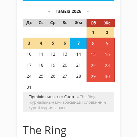
«
Тамыз 2026 »
Дс
Сс
Ср
Бс
Жм
Сб
Жс
1
2
3
4
5
6
7
8
9
10
11
12
13
14
15
16
17
18
19
20
21
22
23
24
25
26
27
28
29
30
31
Тіршілік тынысы
»
Спорт
» The Ring
журналының мұқабасында Головкиннің
суреті жарияланды
The Ring