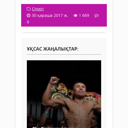
Спорт
30 қараша 2017 ж.
1 669
0
ҰҚСАС ЖАҢАЛЫҚТАР: