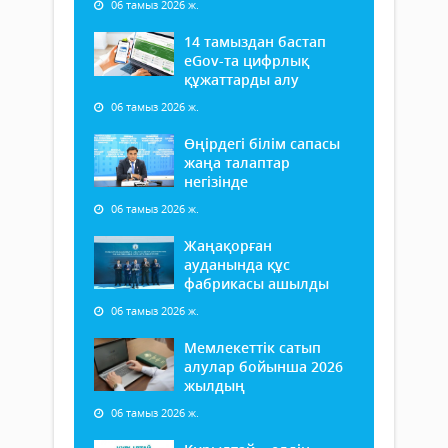
06 тамыз 2026 ж.
14 тамыздан бастап
еGov-та цифрлық
құжаттарды алу
06 тамыз 2026 ж.
Өңірдегі білім сапасы
жаңа талаптар
негізінде
06 тамыз 2026 ж.
Жаңақорған
ауданында құс
фабрикасы ашылды
06 тамыз 2026 ж.
Мемлекеттік сатып
алулар бойынша 2026
жылдың
06 тамыз 2026 ж.