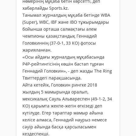
нөмерінің мұқаба бетін көрсетті, деп
хабарлайды Sports.kz.
Танымал журналдың мұқаба бетінде WBA
(Super), WBC, IBF және IBO тұжырымдары
бойынша орташа салмақтағы әлем
чемпионы қазақстандық Геннадий
Головкиннің (37-0-1, 33 КО) фотосы
жарияланған.
«Осы айдағы журналдың мұқабасында
P4P-рейтингісінің көшін бастап тұрған
Геннадий Головкин», - деп жазды The Ring
Твиттердегі парақшасында.
Айта кетейік, Головкин рингке 2018
жылдың 5 мамырында оралып,
мексикалық Сауль Альвареспен (49-1-2, 34
КО) қарымта жекпе-жегін өткізеді деп
күтілуде. Егер тараптар мамыр айына
келісе алмаса, Геннадий наурыз немесе
сәуір айында басқа қарсыласымен
кездеспекші.