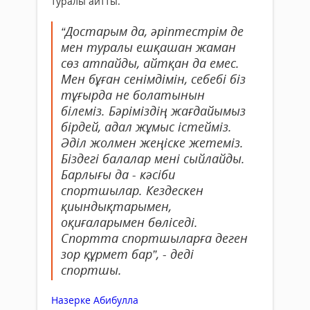
туралы айтты.
“Достарым да, әріптестрім де
мен туралы ешқашан жаман
сөз атпайды, айтқан да емес.
Мен бұған сенімдімін, себебі біз
тұғырда не болатынын
білеміз. Бәріміздің жағдайымыз
бірдей, адал жұмыс істейміз.
Әділ жолмен жеңіске жетеміз.
Біздегі балалар мені сыйлайды.
Барлығы да - кәсіби
спортшылар. Кездескен
қиындықтарымен,
оқиғаларымен бөліседі.
Спортта спортшыларға деген
зор құрмет бар”, - деді
спортшы.
Назерке Абибулла