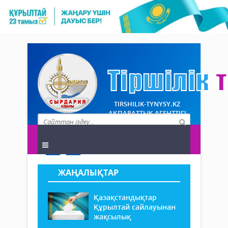
TIRSHILIK-TYNYSY.KZ
АҚПАРАТТЫҚ АГЕНТТІГІ
ЖАҢАЛЫҚТАР
Қазақстандықтар
Құрылтай сайлауынан
жақсылық