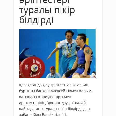
туралы пікір
білдірді
Қазақстандық ауыр атлет Илья Ильин
бұрынғы бапкері Алексей Нимен қарым-
қатынасы және достары мен
әріптестерінің “допинг дауын” қалай
қабылдағаны туралы пікір білдірді, деп
xабарлайды Baq.kz тілшісі.