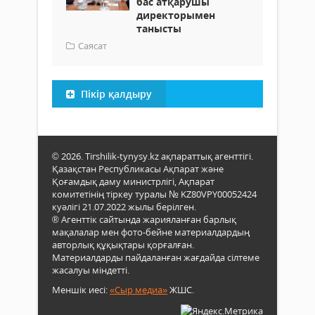
бас атқарушы
директорымен
танысты
Саясат
Пікір қалдыру
© 2026. Tirshilik-tynysy.kz ақпараттық агенттігі.
Қазақстан Республикасы Ақпарат және
Қоғамдық даму министрлігі, Ақпарат
комитетінің тіркеу туралы № KZ80VPY00052424
куәлігі 21.07.2022 жылы берілген.
® Агенттік сайтында жарияланған барлық
мақалалар мен фото-бейне материалдардың
авторлық құқықтары қорғалған.
Материалдарды пайдаланған жағдайда сілтеме
жасалуы міндетті.
Меншік иесі:
«Сыр медиа»
ЖШС.