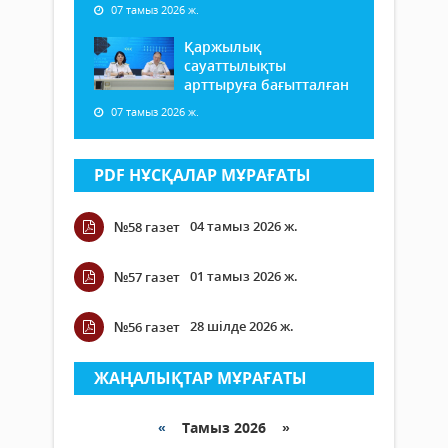
07 тамыз 2026 ж.
Қаржылық
сауаттылықты
арттыруға бағытталған
07 тамыз 2026 ж.
PDF НҰСҚАЛАР МҰРАҒАТЫ
04 тамыз 2026 ж.
№58 газет
01 тамыз 2026 ж.
№57 газет
28 шілде 2026 ж.
№56 газет
ЖАҢАЛЫҚТАР МҰРАҒАТЫ
«
Тамыз 2026 »