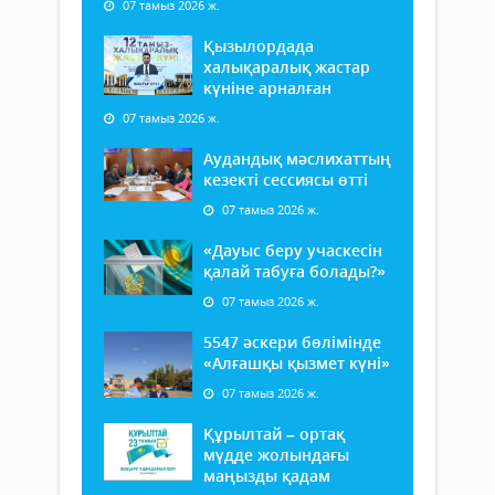
07 тамыз 2026 ж.
Қызылордада
халықаралық жастар
күніне арналған
07 тамыз 2026 ж.
Аудандық мәслихаттың
кезекті сессиясы өтті
07 тамыз 2026 ж.
«Дауыс беру учаскесін
қалай табуға болады?»
07 тамыз 2026 ж.
5547 әскери бөлімінде
«Алғашқы қызмет күні»
07 тамыз 2026 ж.
Құрылтай – ортақ
мүдде жолындағы
маңызды қадам