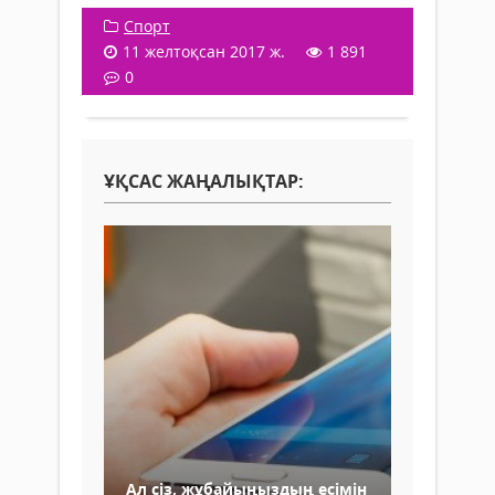
Спорт
11 желтоқсан 2017 ж.
1 891
0
ҰҚСАС ЖАҢАЛЫҚТАР:
Ал сіз, жұбайыңыздың есімін