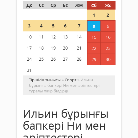
Дс
Сс
Ср
Бс
Жм
Сб
Жс
1
2
3
4
5
6
7
8
9
10
11
12
13
14
15
16
17
18
19
20
21
22
23
24
25
26
27
28
29
30
31
Тіршілік тынысы
»
Спорт
» Ильин
бұрынғы бапкері Ни мен әріптестері
туралы пікір білдірді
Ильин бұрынғы
бапкері Ни мен
әріптестері