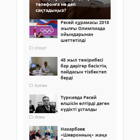
телефонға не деп
сақтадыңыз?
Ресей құрамасы 2018
жылғы Олимпиада
ойындарынан
шеттетілді
Спорт
48 жыл тәжірибесі
бар дәрігер бесіктің
пайдасын тізбектеп
берді
Қоғам
Түркияда Ресей
елшісін өлтірді деген
күдікті ұсталды
Әлем
Назарбаев
«Шевронның» жаңа