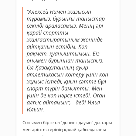
“Алексей Нимен жазысып
тұрамыз, бұрынғы таныстар
секілді араласамыз. Менің әрі
қарай спортты
жалғастыратыным жөнінде
айтқанын естідім. Көп
рақмет, қуаныштымын. Біз
онымен бұрыннан таныспыз.
Ол Қазақстанның ауыр
атлетикасын көтеру үшін көп
жұмыс істеді, қиын сәтте бұл
спорт түрін дамытты. Мен
үшін де көп нәрсе істеді. Оған
алғыс айтамын”, - деді Илья
Ильин.
Сонымен бірге ол “допинг дауын” достары
мен әріптестерінің қалай қабылдағаны