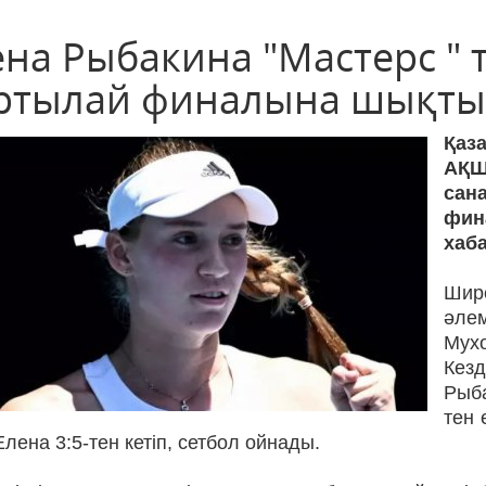
ена Рыбакина "Мастерс " 
ртылай финалына шықты
Қаз
АҚШ
сан
фи
хаб
Шир
әле
Мухо
Кез
Рыба
тен 
Елена 3:5-тен кетіп, сетбол ойнады.