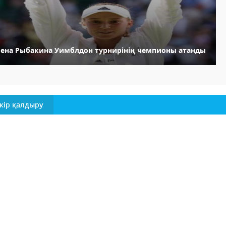
лена Рыбакина Уимблдон турнирінің чемпионы атанды
кір қалдыру