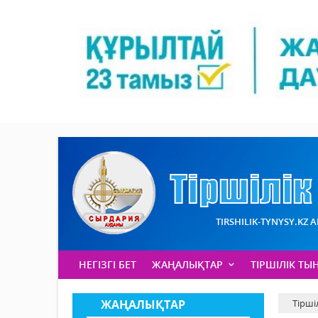
TIRSHILIK-TYNYSY.KZ 
НЕГІЗГІ БЕТ
ЖАҢАЛЫҚТАР
ТІРШІЛІК ТЫ
ЖАҢАЛЫҚТАР
Тірші