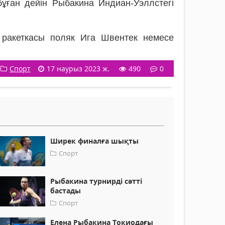
 бұған дейін Рыбакина Индиан-Уэллстегі
 ракеткасы поляк Ига Швентек немесе
Спорт
17 наурыз 2023 ж.
490
0
Ширек финалға шықты
Спорт
Рыбакина турнирді сәтті
бастады
Спорт
Елена Рыбакина Токиодағы