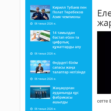
Кирилл Тубаев пен
Ел
Полат Төребеков
Азия чемпионы
жа
06 тамыз 2026 ж.
14 тамыздан
бастап еGov-та
цифрлық
құжаттарды алу
06 тамыз 2026 ж.
Өңірдегі білім
сапасы жаңа
талаптар негізінде
06 тамыз 2026 ж.
Жаңақорған
ауданында құс
фабрикасы
сетте 
ашылды
06 тамыз 2026 ж.