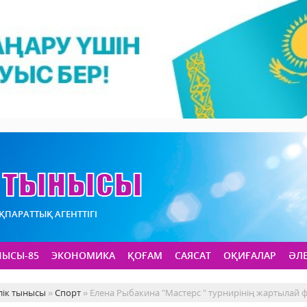
АҚПАРАТТЫҚ АГЕНТТІГІ
НЫСЫ-85
ЭКОНОМИКА
ҚОҒАМ
САЯСАТ
ОҚИҒАЛАР
ӘЛ
лік тынысы
»
Спорт
» Елена Рыбакина "Мастерс " турнирінің жартылай