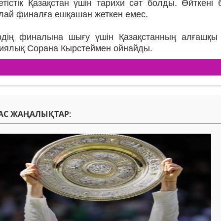
етістік Қазақстан үшін тарихи сәт болды. Өйткені
лай финалға ешқашан жеткен емес.
рдің финалына шығу үшін Қазақстанның алғашқы
иялық Сорана Кырстеймен ойнайды.
АС ЖАҢАЛЫҚТАР: