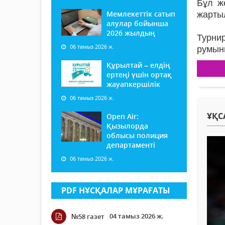
Бұл ж
Мемлекеттік сатып
жарты
алулар бойынша
2026 жылдың
Турни
06 тамыз 2026 ж.
румын
Құрылтай – елдің
ертеңі үшін ортақ
жауапкершілік
06 тамыз 2026 ж.
ҰҚС
Open Air:
Қызылорда
облысы полиция
департаменті
06 тамыз 2026 ж.
PDF НҰСҚАЛАР МҰРАҒАТЫ
04 тамыз 2026 ж.
№58 газет