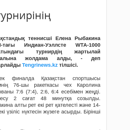
турнирінің
ақстандық теннисші Елена Рыбакина
-тағы Индиан-Уэллсте WTA-1000
атындағы турнирдің жартылай
налына жолдама алды, - деп
арлайды
Tengrinews.kz
тілшісі.
ек финалда Қазақстан спортшысы
мнің 76-шы ракеткасы чех Каролина
ваны 7:6 (7:4), 2:6, 6:4 есебімен жеңді.
десу 2 сағат 48 минутқа созылды.
кина алты рет екі рет қателесті және 14-
екі үзіліс нүктесін жүзеге асырды. Бірінші