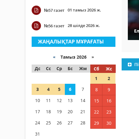
01 тамыз 2026 ж.
№57 газет
28 шілде 2026 ж.
№56 газет
Е
ЖАҢАЛЫҚТАР МҰРАҒАТЫ
«
Тамыз 2026 »
Пі
Дс
Сс
Ср
Бс
Жм
Сб
Жс
1
2
3
4
5
6
7
8
9
10
11
12
13
14
15
16
17
18
19
20
21
22
23
24
25
26
27
28
29
30
31