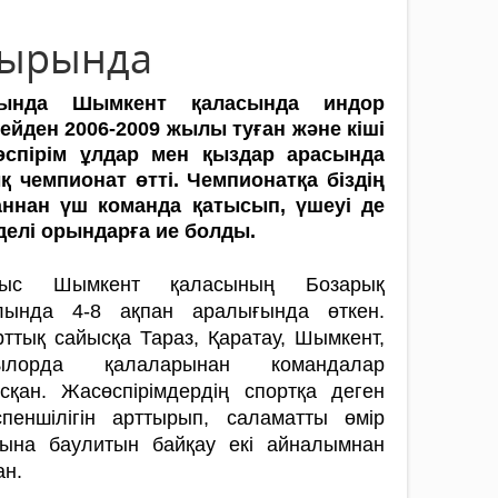
ғырында
ында Шымкент қаласында индор
ейден 2006-2009 жы­лы туған және кіші
өспірім ұлдар мен қыз­дар арасында
 чемпионат өтті. Чемпионат­қа біздің
аннан үш команда қатысып, үше­уі де
делі орындарға ­ие болды.
ыс Шымкент қаласының Боз­арық
лында 4-8 ақпан аралығында өткен.
ттық сайысқа Тараз, Қаратау, Шымкент,
ылорда қалаларынан командалар
сқан. Жасөспірімдердің спортқа деген
спеншілігін арттырып, саламатты өмір
тына баулитын байқау екі айналымнан
ан.