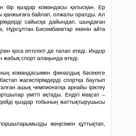
н бір қыздар командасы қатысқан. Ер
ды қанжығаға байлап, олжалы оралды. Ал
ірімдерді сайысқа дайындап, шыңдаған
, Нұрсұлтан Бисембаевтар екенін айта
н қоса ептілікті де талап етеді. Индор
н жабық спорт алаңында өтеді.
ының командасымен финалдық бәсекеге
бастап жасөспірімдерді спортқа баулып
талған ашық чемпионатқа арнайы іріктеу
ртшылар үмітті ақтады. Ендігі мақсат –
– дейді қыздар тобының жаттықтырушысы
поршыларымызды жеңісімен құттықтап,