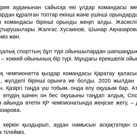
рия ауданынан сайысқа екі ұлдар командасы ме
ардан құралған топтар екінші және үшінші орындар
р командасы бірінші орынды жеңіп алды. Жасөсп
қ­тырушылары Жалғас Хусаинов, Шынар Ақназарова
іміз жөн.
далық спорттың бұл түрі ойыншылардан шапшаңдықпе
 – хоккей ойынының бір түрі. Мұндағы ерекшелік ойы
қ чемпионатта қыздар командасы Қаратау қалас
, жүлделі бірінші орынға ие болды. 2020 жылдан 
н. Қазіргі таңда үш тобым, онда елу оқушым бар. А
п, елудің ішінен он бес оқушыны таңдап алдық. Спо
з айында өтетін ҚР чемпионатында жеңіске жету, 
азарова.
 көркін қыздырып, аудан намысын асқақтатқан с
к тілейміз.