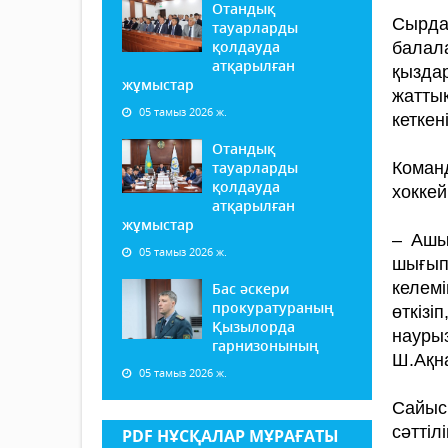
Отандық
Сырда
тауарларды
қолдауда
балал
атқарылған
қызда
жұмыстар
жатты
05 тамыз 2026 ж.
кеткен
Отандық
тауарларды
Коман
қолдауда
хоккей
атқарылған
жұмыстар
– Ашы
05 тамыз 2026 ж.
шығып
келемі
Бас әскери
прокуратураның
өткізі
Қызылорда
науры
гарнизонының
Ш.Ақн
05 тамыз 2026 ж.
Сайыс
сәттілі
PDF НҰСҚАЛАР МҰРАҒАТЫ