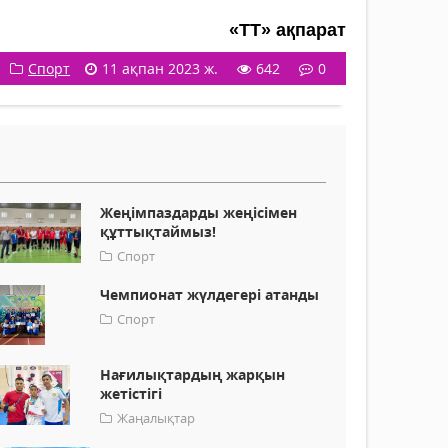
«ТТ» ақпарат
Спорт
11 ақпан 2023 ж.
642
0
Жеңімпаздарды жеңісімен
құттықтаймыз!
Спорт
Чемпионат жүлдегері атанды
Спорт
Нағилықтардың жарқын
жетістігі
Жаңалықтар