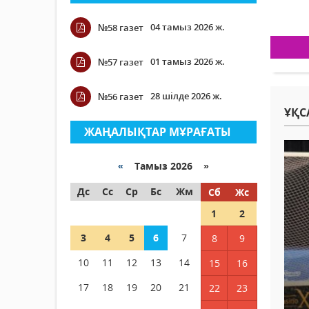
04 тамыз 2026 ж.
№58 газет
01 тамыз 2026 ж.
№57 газет
28 шілде 2026 ж.
№56 газет
ҰҚС
ЖАҢАЛЫҚТАР МҰРАҒАТЫ
«
Тамыз 2026 »
Дс
Сс
Ср
Бс
Жм
Сб
Жс
1
2
3
4
5
6
7
8
9
10
11
12
13
14
15
16
17
18
19
20
21
22
23