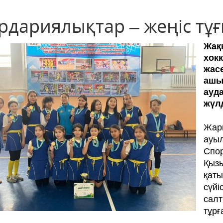
рдариялықтар – жеңіс тұ
Жақ
хокк
жас
ашық
ауд
жүл­
Жар
ауы
Спор
Қыз
қаты
сүйі
сал
тұрғ