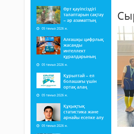
Өрт қауіпсіздігі
Сы
талаптарын сақтау
– әр азаматтың
05 тамыз 2026 ж.
Алғашқы цифрлық
жасанды
интеллект
құралдарының
05 тамыз 2026 ж.
Құрылтай – ел
болашағы үшін
ортақ алаң
05 тамыз 2026 ж.
Құқықтық
статистика және
арнайы есепке алу
05 тамыз 2026 ж.