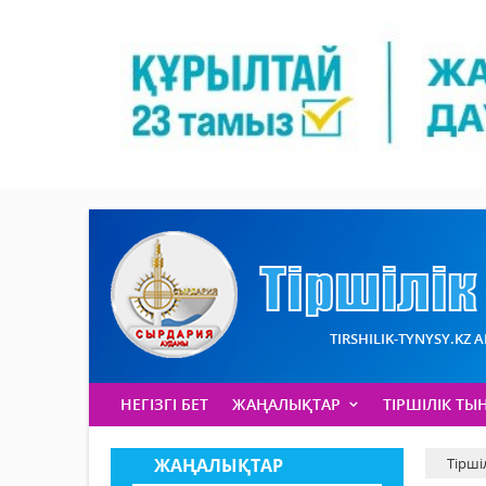
TIRSHILIK-TYNYSY.KZ 
НЕГІЗГІ БЕТ
ЖАҢАЛЫҚТАР
ТІРШІЛІК ТЫ
ЖАҢАЛЫҚТАР
Тірші