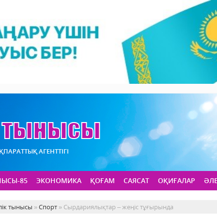
АҚПАРАТТЫҚ АГЕНТТІГІ
НЫСЫ-85
ЭКОНОМИКА
ҚОҒАМ
САЯСАТ
ОҚИҒАЛАР
ӘЛ
лік тынысы
»
Спорт
» Сырдариялықтар – жеңіс тұғырында