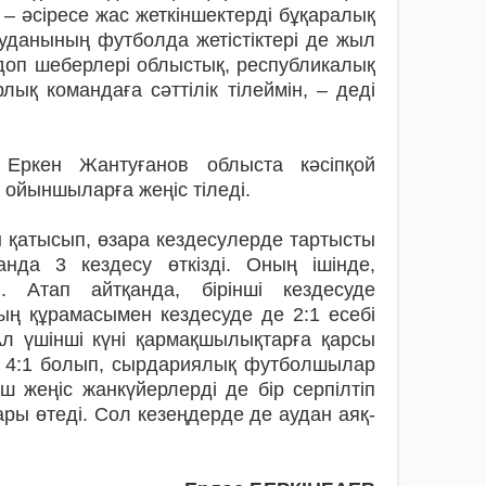
 – әсіресе жас жеткіншектерді бұқаралық
уда­нының футболда жетістіктері де жыл
доп шеберлері облыстық, республикалық
лық командаға сәттілік тілеймін, – деді
Еркен Жантуғанов облыста кәсіпқой
, ойыншыларға жеңіс тіледі.
 қатысып, өзара кездесулерде тартысты
анда 3 кездесу өткізді. Оның ішінде,
 Атап айтқанда, бірінші кездесуде
ың құрамасымен кездесуде де 2:1 есебі
л үшінші күні қар­мақшылықтарға қарсы
сі 4:1 болып, сырдариялық футболшылар
ш жеңіс жанкүйерлерді де бір серпілтіп
ры өтеді. Сол кезеңдерде де аудан аяқ­