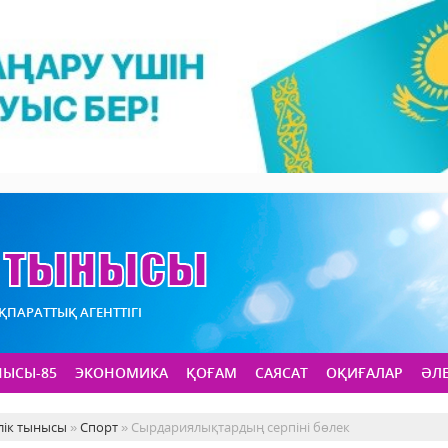
АҚПАРАТТЫҚ АГЕНТТІГІ
НЫСЫ-85
ЭКОНОМИКА
ҚОҒАМ
САЯСАТ
ОҚИҒАЛАР
ӘЛ
лік тынысы
»
Спорт
» Сырдариялықтардың серпіні бөлек