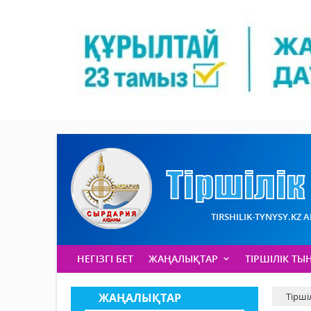
TIRSHILIK-TYNYSY.KZ 
НЕГІЗГІ БЕТ
ЖАҢАЛЫҚТАР
ТІРШІЛІК ТЫ
ЖАҢАЛЫҚТАР
Тірші