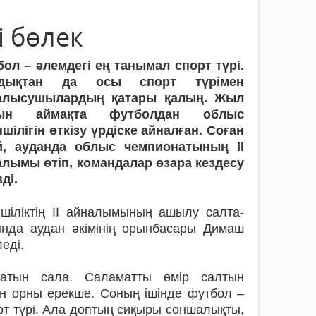
 бөлек
ол – әлемдегі ең танымал спорт түрі.
дықтан да осы спорт түрімен
алысушылардың қатары қалың. Жыл
йын аймақта футболдан облыс
ншілігін өткізу үрдіске айналған. Соған
й, ауданда облыс чемпионатының II
алымы өтіп, командалар өзара кездесу
зді.
ншіліктің ІІ айналымының ашылу сал­­­та­­
ында аудан әкімінің орынбасары Димаш
еді.
татын сала. Саламатты өмір салтын
ын орны ерекше. Соның ішінде футбол –
рт түрі. Ала доп­тың сиқыры соншалықты,