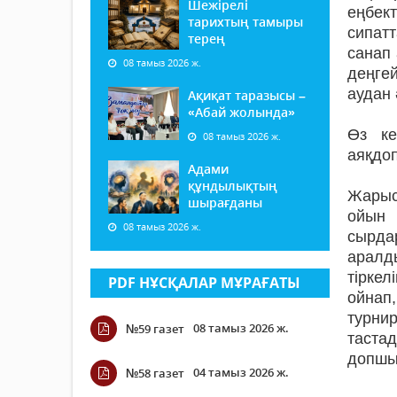
Шежірелі
еңбект
тарихтың тамыры
сипатт
терең
санап
08 тамыз 2026 ж.
деңгей
аудан 
Ақиқат таразысы –
«Абай жолында»
Өз ке
08 тамыз 2026 ж.
аяқдоп
Адами
құндылықтың
Жарыс
шырағданы
ойын 
08 тамыз 2026 ж.
сырда
аралд
тірке
PDF НҰСҚАЛАР МҰРАҒАТЫ
ойнап
турни
08 тамыз 2026 ж.
№59 газет
тастад
допшыл
04 тамыз 2026 ж.
№58 газет