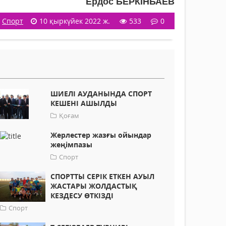
Ердос БЕРКІНБАЕВ
Спорт
10 қыркүйек 2022 ж.
533
0
ШИЕЛІ АУДАНЫНДА СПОРТ
КЕШЕНІ АШЫЛДЫ
Қоғам
Жерлестер жазғы ойындар
жеңімпазы
Спорт
СПОРТТЫ СЕРІК ЕТКЕН АУЫЛ
ЖАСТАРЫ ЖОЛДАСТЫҚ
КЕЗДЕСУ ӨТКІЗДІ
Спорт