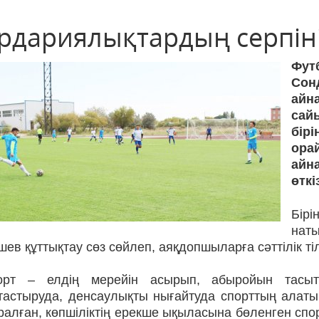
рдариялықтардың серпіні
Футб
Сон
айн
са
бірі
ора
айн
өткі
Бірі
на­т
ев құттықтау сөз сөйлеп, аяқ­допшыларға сәттілік тіл
рт – елдің мерейін асырып, абыро­йын тасы
тастыруда, денсаулықты нығайтуда спорт­тың алат
ралған, көпшіліктің ерекше ықыласына бөленген спо