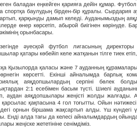
еген баладан еңкейген қарияға дейін құмар. Футбол
а спортқа баулудың бірден-бір құралы. Сырдария а
 артып, қарқынды дамып келеді. Ауданымыздың аяқ
лерде өнер көрсетіп, абырой биігінен көрінуде. Бар
әкімінің орынбасары.
зегінде әуесқой футбол лигасының директоры 
шылар қатары көбейіп келе жатқанын тілге тиек етіп
қа Қызылорда қаласы және 7 ау­данның құрамалары
өрнегін көрсетті. Екінші айналымда барлық ком
риялық аяқдопшылардың серпіні бөлек болды.
ықтардан 2:1 есебімен басым түсті. Шиелі ауданын
ліп, аудан аяқдопшылары жеңісті жолды жалғады. А
, қарсылас қақ­пасына 4 гол тоғытты. Ойын нәтиже
рдегі орнын біршама жақсартып алды. Үш күндегі ү
ы. Енді алда тағы да келесі айналымдардың ойында
ары жеңіске жететініне сенімдіміз.