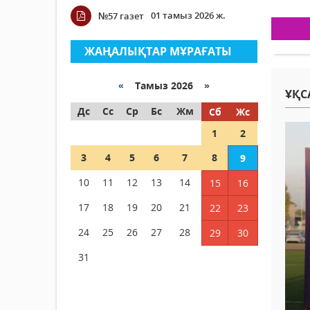
01 тамыз 2026 ж.
№57 газет
ЖАҢАЛЫҚТАР МҰРАҒАТЫ
«
Тамыз 2026 »
ҰҚС
Дс
Сс
Ср
Бс
Жм
Сб
Жс
1
2
3
4
5
6
7
8
9
10
11
12
13
14
15
16
17
18
19
20
21
22
23
24
25
26
27
28
29
30
31