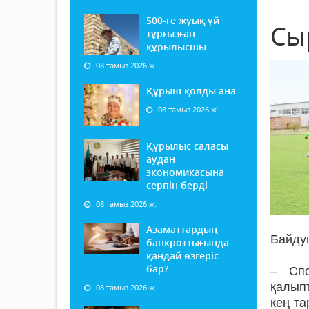
500-ге жуық үй
Сы
тұрғызған
құрылысшы
08 тамыз 2026 ж.
Құрыш қолды ана
08 тамыз 2026 ж.
Құрылыс саласы
аудан
экономикасына
серпін берді
08 тамыз 2026 ж.
Азаматтардың
Байдуш
банкроттығында
қандай өзгеріс
бар?
– Спо
қалып
08 тамыз 2026 ж.
кең та