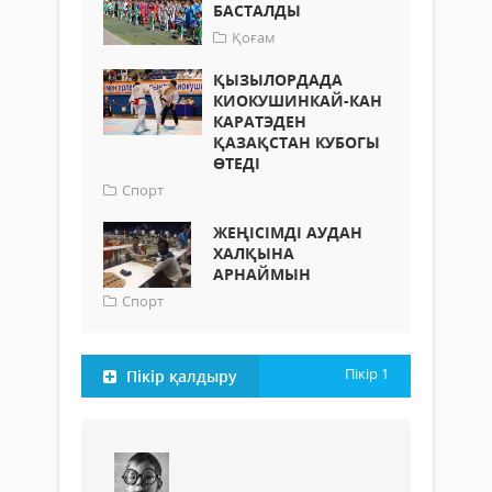
БАСТАЛДЫ
Қоғам
ҚЫЗЫЛОРДАДА
КИОКУШИНКАЙ-КАН
КАРАТЭДЕН
ҚАЗАҚСТАН КУБОГЫ
ӨТЕДІ
Спорт
ЖЕҢІСІМДІ АУДАН
ХАЛҚЫНА
АРНАЙМЫН
Спорт
Пікір
1
Пікір қалдыру