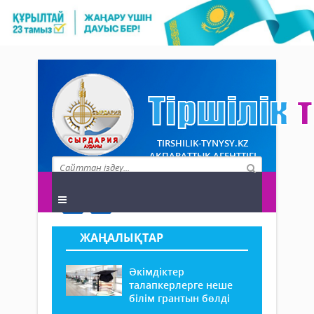
TIRSHILIK-TYNYSY.KZ
АҚПАРАТТЫҚ АГЕНТТІГІ
ЖАҢАЛЫҚТАР
Әкімдіктер
талапкерлерге неше
білім грантын бөлді