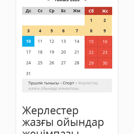
Дс
Сс
Ср
Бс
Жм
Сб
Жс
1
2
3
4
5
6
7
8
9
10
11
12
13
14
15
16
17
18
19
20
21
22
23
24
25
26
27
28
29
30
31
Тіршілік тынысы
»
Спорт
» Жерлестер
жазғы ойындар жеңімпазы
Жерлестер
жазғы ойындар
жеңімпазы