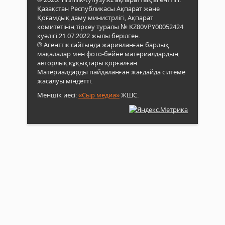
Қазақстан Республикасы Ақпарат және
Қоғамдық даму министрлігі, Ақпарат
комитетінің тіркеу туралы № KZ80VPY00052424
куәлігі 21.07.2022 жылы берілген.
® Агенттік сайтында жарияланған барлық
мақалалар мен фото-бейне материалдардың
авторлық құқықтары қорғалған.
Материалдарды пайдаланған жағдайда сілтеме
жасалуы міндетті.
Меншік иесі:
«Сыр медиа»
ЖШС.