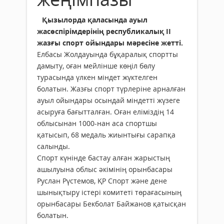
Қызылорда қаласында ауыл
жасөспірімдерінің республикалық II
жазғы спорт ойындары мәресіне жетті.
Елбасы Жолдауында бұқаралық спортты
дамыту, оған мейлінше көңіл бөлу
турасында үлкен міндет жүктелген
болатын. Жазғы спорт түрлеріне арналған
ауыл ойындары осындай міндетті жүзеге
асыруға бағытталған. Оған еліміздің 14
облысынан 1000-нан аса спортшы
қатысып, 68 медаль жиынтығы сарапқа
салынды.
Спорт күнінде бастау алған жарыстың
ашылуына облыс әкімінің орынбасары
Руслан Рүстемов, ҚР Спорт және дене
шынықтыру істері комитеті төрағасының
орынбасары Бекболат Байжанов қатысқан
болатын.