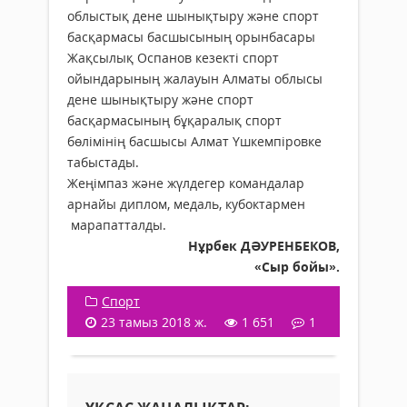
облыстық дене шынықтыру және спорт
басқармасы басшысының орынбасары
Жақсылық Оспанов кезекті спорт
ойындарының жалауын Алматы облысы
дене шынықтыру және спорт
басқармасының бұқаралық спорт
бөлімінің басшысы Алмат Үшкемпіровке
табыстады.
Жеңімпаз және жүлдегер командалар
арнайы диплом, медаль, кубоктармен
марапатталды.
Нұрбек ДӘУРЕНБЕКОВ,
«Сыр бойы».
Спорт
23 тамыз 2018 ж.
1 651
1