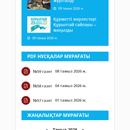
жүргізілді
09 тамыз 2026 ж.
Құрметті жерлестер!
Құрылтай сайлауы –
маңызды
09 тамыз 2026 ж.
PDF НҰСҚАЛАР МҰРАҒАТЫ
08 тамыз 2026 ж.
№59 газет
04 тамыз 2026 ж.
№58 газет
01 тамыз 2026 ж.
№57 газет
ЖАҢАЛЫҚТАР МҰРАҒАТЫ
«
Тамыз 2026 »