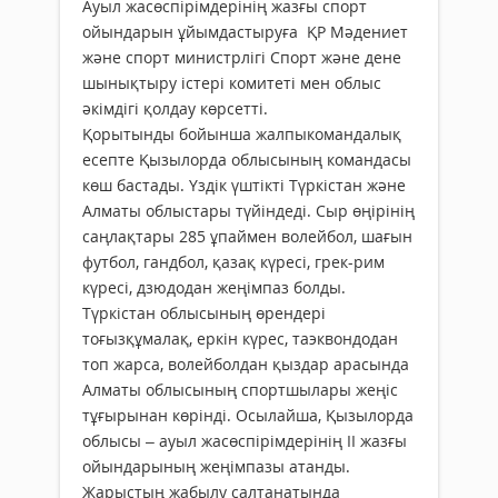
Ауыл жасөспірімдерінің жазғы спорт
ойындарын ұйымдастыруға ҚР Мәдениет
және спорт министрлігі Спорт және дене
шынықтыру істері комитеті мен облыс
әкімдігі қолдау көрсетті.
Қорытынды бойынша жалпы­коман­далық
есепте Қызылорда облысының командасы
көш бастады. Үздік үштікті Түркістан және
Алматы облыстары түйіндеді. Сыр өңірінің
саңлақтары 285 ұпаймен волейбол, шағын
футбол, гандбол, қазақ күресі, грек-рим
күресі, дзюдодан жеңімпаз болды.
Түркістан облысының өрендері
тоғызқұмалақ, еркін күрес, таэквондодан
топ жарса, волейболдан қыздар арасында
Алматы облысының спортшылары жеңіс
тұғырынан көрінді. Осылайша, Қызылорда
облысы – ауыл жасөспірімдерінің II жазғы
ойындарының жеңімпазы атанды.
Жарыстың жабылу салтанатында