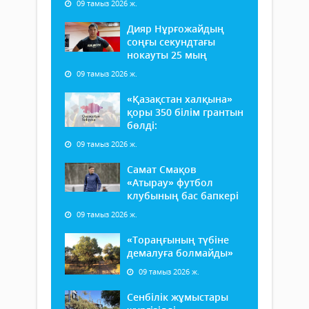
09 тамыз 2026 ж.
Дияр Нұрғожайдың
соңғы секундтағы
нокауты 25 мың
09 тамыз 2026 ж.
«Қазақстан халқына»
қоры 350 білім грантын
бөлді:
09 тамыз 2026 ж.
Самат Смақов
«Атырау» футбол
клубының бас бапкері
09 тамыз 2026 ж.
«Тораңғының түбіне
демалуға болмайды»
09 тамыз 2026 ж.
Сенбілік жұмыстары