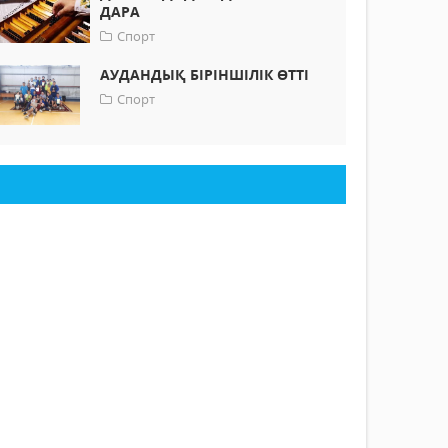
ДАРА
Спорт
АУДАНДЫҚ БІРІНШІЛІК ӨТТІ
Спорт