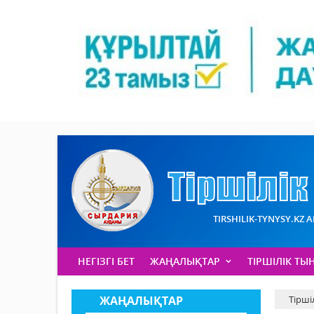
TIRSHILIK-TYNYSY.KZ 
НЕГІЗГІ БЕТ
ЖАҢАЛЫҚТАР
ТІРШІЛІК ТЫ
ЖАҢАЛЫҚТАР
Тірші