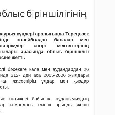
лыс біріншілігінің
 наурыз күндері аралығында Тереңөзек
тінде волейболдан балалар мен
өспірімдер спорт мектептерінің
шылары арасында облыс біріншілігі
сіне жетті.
рлі бәсекеге қала мен аудандардан 26
анда 312- ден аса 2005-2006 жылдары
лған жасөспірім ұлдар мен қыздар
сты.
ыс нәтижесі бойынша ауданымыздың
дар командасы екінші орынды жеңіп
ы.