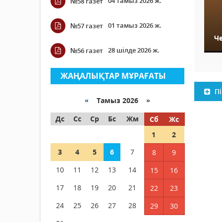
04 тамыз 2026 ж.
№58 газет
01 тамыз 2026 ж.
№57 газет
Ч
28 шілде 2026 ж.
№56 газет
ЖАҢАЛЫҚТАР МҰРАҒАТЫ
Пі
«
Тамыз 2026 »
Дс
Сс
Ср
Бс
Жм
Сб
Жс
1
2
3
4
5
6
7
8
9
10
11
12
13
14
15
16
17
18
19
20
21
22
23
24
25
26
27
28
29
30