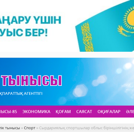
АҚПАРАТТЫҚ АГЕНТТІГІ
НЫСЫ-85
ЭКОНОМИКА
ҚОҒАМ
САЯСАТ
ОҚИҒАЛАР
ӘЛ
лік тынысы
»
Спорт
» Сырдариялық спортшылар облыс біріншілігінің ж