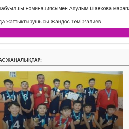
 шабуылшы номинациясымен Аяулым Шаехова марап
да жаттыктырушысы Жандос Темірғалиев.
АС ЖАҢАЛЫҚТАР: