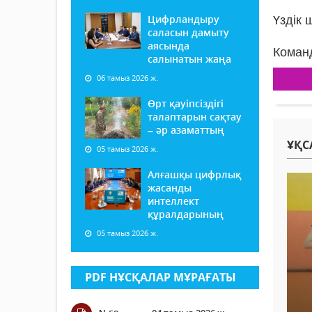
Цифрландыру
Үздік
саласын дамыту
аясында
Коман
салынатын жаңа
06 тамыз 2026 ж.
Өрт қауіпсіздігі
талаптарын сақтау
– әр азаматтың
ҰҚС
05 тамыз 2026 ж.
Алғашқы цифрлық
жасанды
интеллект
құралдарының
05 тамыз 2026 ж.
PDF НҰСҚАЛАР МҰРАҒАТЫ