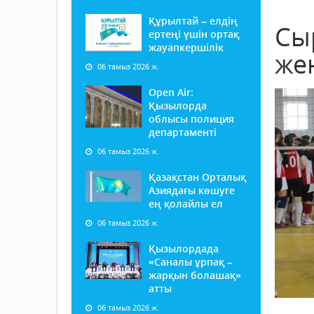
Құрылтай – елдің
Сы
ертеңі үшін ортақ
жауапкершілік
же
06 тамыз 2026 ж.
Open Air:
Қызылорда
облысы полиция
департаменті
06 тамыз 2026 ж.
Қазақстан Орталық
Азиядағы көшуге
ең қолайлы ел
06 тамыз 2026 ж.
Қызылордада
«Саналы ұрпақ –
жарқын болашақ»
атты
06 тамыз 2026 ж.