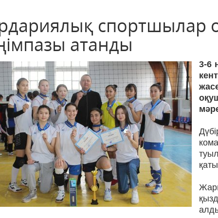
рдариялық спортшылар об
ңімпазы атанды
3-6
кен
жас
оқу
мәре
Дүбі
ком
туы
қаты
Жар
қыз
алд