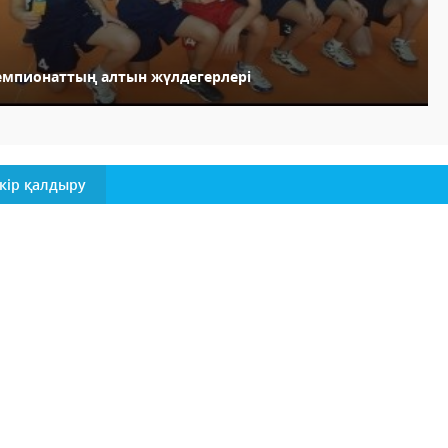
емпионаттың алтын жүлдегерлері
кір қалдыру