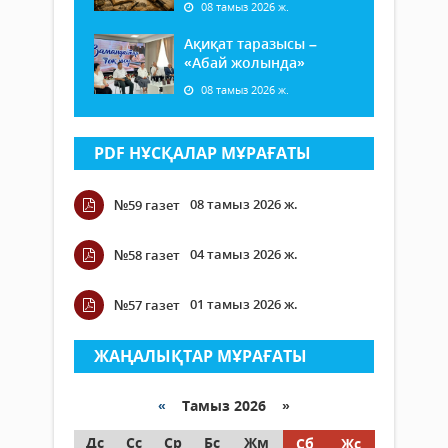
08 тамыз 2026 ж.
Ақиқат таразысы –
«Абай жолында»
08 тамыз 2026 ж.
PDF НҰСҚАЛАР МҰРАҒАТЫ
08 тамыз 2026 ж.
№59 газет
04 тамыз 2026 ж.
№58 газет
01 тамыз 2026 ж.
№57 газет
ЖАҢАЛЫҚТАР МҰРАҒАТЫ
«
Тамыз 2026 »
Дс
Сс
Ср
Бс
Жм
Сб
Жс