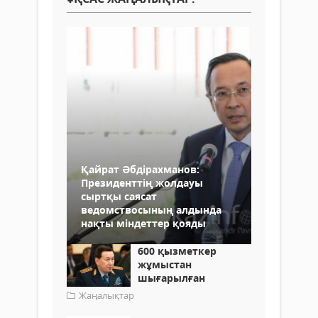
Қайрат Әбдірахманов:
Президенттің жолдауы
сыртқы саясат
ведомствосының алдында
нақты міндеттер қояды
600 қызметкер
жұмыстан
шығарылған
Жаңалықтар