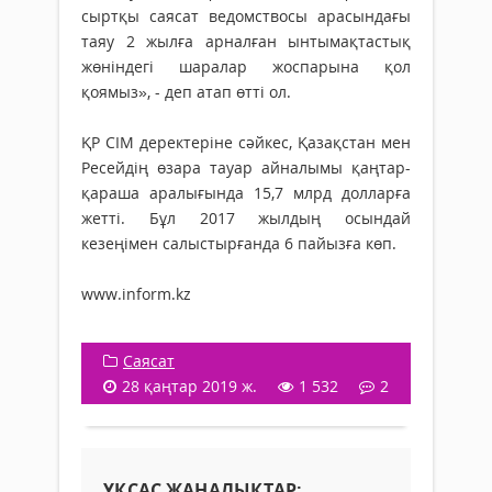
сыртқы саясат ведомствосы арасындағы
таяу 2 жылға арналған ынтымақтастық
жөніндегі шаралар жоспарына қол
қоямыз», - деп атап өтті ол.
ҚР СІМ деректеріне сәйкес, Қазақстан мен
Ресейдің өзара тауар айналымы қаңтар-
қараша аралығында 15,7 млрд долларға
жетті. Бұл 2017 жылдың осындай
кезеңімен салыстырғанда 6 пайызға көп.
www.inform.kz
Саясат
28 қаңтар 2019 ж.
1 532
2
ҰҚСАС ЖАҢАЛЫҚТАР: