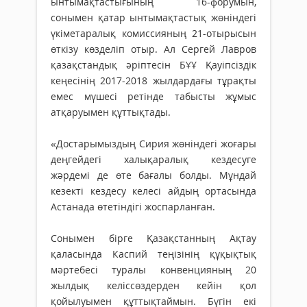
ынтымақтастығының 16-форумын,
сонымен қатар ынтымақтастық жөніндегі
үкіметаралық комиссияның 21-отырысын
өткізу көзделіп отыр. Ал Сергей Лавров
қазақстандық әріптесін БҰҰ Қауіпсіздік
кеңесінің 2017-2018 жылдардағы тұрақты
емес мүшесі ретінде табысты жұмыс
атқаруымен құттықтады.
«Достарымыздың Сирия жөніндегі жоғары
деңгейдегі халықаралық кездесуге
жәрдемі де өте бағалы болды. Мұндай
кезекті кездесу келесі айдың ортасында
Астанада өтетіндігі жоспарланған.
Сонымен бірге Қазақстанның Ақтау
қаласында Каспий теңізінің құқықтық
мәртебесі туралы конвенцияның 20
жылдық келіссөздерден кейін қол
қойылуымен құттықтаймын. Бүгін екі