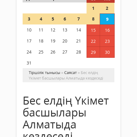
1
2
3
4
5
6
7
8
9
10
11
12
13
14
15
16
17
18
19
20
21
22
23
24
25
26
27
28
29
30
31
Тіршілік тынысы
»
Саясат
» Бес елдің
Үкімет басшылары Алматыда кездеседі
Бес елдің Үкімет
басшылары
Алматыда
кездеседі