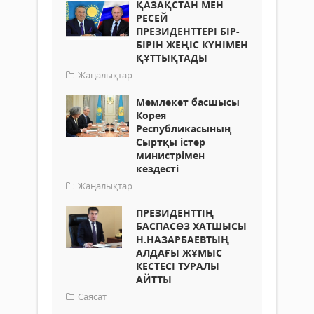
ҚАЗАҚСТАН МЕН
РЕСЕЙ
ПРЕЗИДЕНТТЕРІ БІР-
БІРІН ЖЕҢІС КҮНІМЕН
ҚҰТТЫҚТАДЫ
Жаңалықтар
Мемлекет басшысы
Корея
Республикасының
Сыртқы істер
министрімен
кездесті
Жаңалықтар
ПРЕЗИДЕНТТІҢ
БАСПАСӨЗ ХАТШЫСЫ
Н.НАЗАРБАЕВТЫҢ
АЛДАҒЫ ЖҰМЫС
КЕСТЕСІ ТУРАЛЫ
АЙТТЫ
Саясат