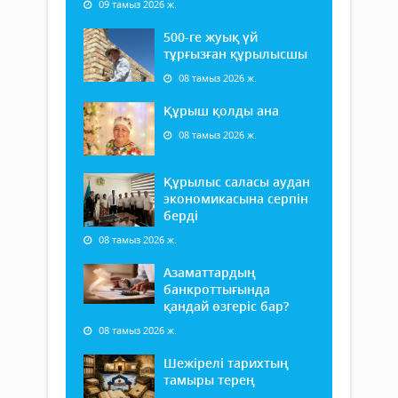
09 тамыз 2026 ж.
500-ге жуық үй
тұрғызған құрылысшы
08 тамыз 2026 ж.
Құрыш қолды ана
08 тамыз 2026 ж.
Құрылыс саласы аудан
экономикасына серпін
берді
08 тамыз 2026 ж.
Азаматтардың
банкроттығында
қандай өзгеріс бар?
08 тамыз 2026 ж.
Шежірелі тарихтың
тамыры терең