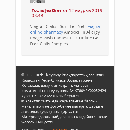
Гость JeaOrer
от 12 наурыз 2019
08:49
Viagra Cialis Sur Le Net
viagra
online pharmacy
Amoxicillin Allergy
Image Rash Canada Pills Online Get
Free Cialis Samples
© 2026. Tirshilik-tynysy.kz ақпараттық агенттігі.
Қазақстан Республикасы Ақпарат және
Қоғамдық даму министрлігі, Ақпарат
комитетінің тіркеу туралы № KZ80VPY00052424
куәлігі 21.07.2022 жылы берілген.
® Агенттік сайтында жарияланған барлық
мақалалар мен фото-бейне материалдардың
авторлық құқықтары қорғалған.
Материалдарды пайдаланған жағдайда сілтеме
жасалуы міндетті.
Меншік иесі:
«Сыр медиа»
ЖШС.