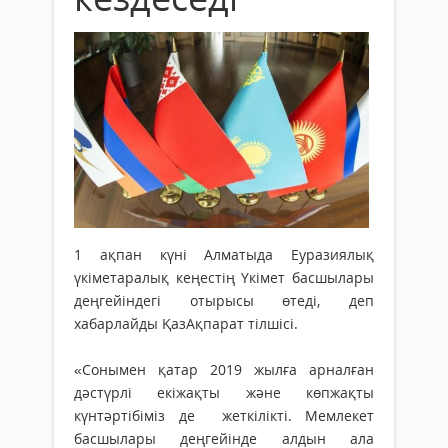
1 ақпан күні Алматыда Еуразиялық
үкіметаралық кеңестің Үкімет басшылары
деңгейіндегі отырысы өтеді, деп
хабарлайды ҚазАқпарат тілшісі.
«Сонымен қатар 2019 жылға арналған
дәстүрлі екіжақты және көпжақты
күнтәртібіміз де жеткілікті. Мемлекет
басшылары деңгейінде алдын ала