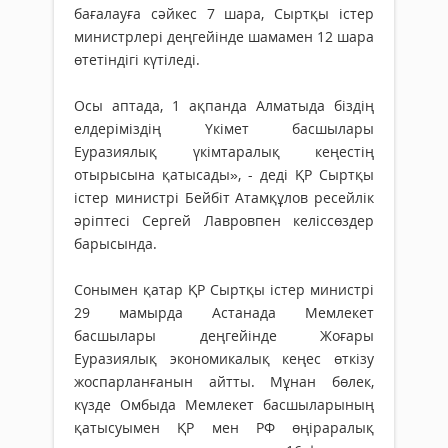
бағалауға сәйкес 7 шара, Сыртқы істер
министрлері деңгейінде шамамен 12 шара
өтетіндігі күтіледі.
Осы аптада, 1 ақпанда Алматыда біздің
елдеріміздің Үкімет басшылары
Еуразиялық үкімтаралық кеңестің
отырысына қатысады», - деді ҚР Сыртқы
істер министрі Бейбіт Атамқұлов ресейлік
әріптесі Сергей Лавровпен келіссөздер
барысында.
Сонымен қатар ҚР Сыртқы істер министрі
29 мамырда Астанада Мемлекет
басшылары деңгейінде Жоғары
Еуразиялық экономикалық кеңес өткізу
жоспарланғанын айтты. Мұнан бөлек,
күзде Омбыда Мемлекет басшыларының
қатысуымен ҚР мен РФ өңіраралық