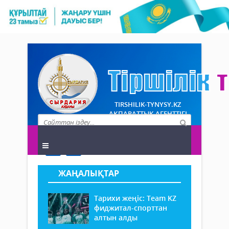
TIRSHILIK-TYNYSY.KZ
АҚПАРАТТЫҚ АГЕНТТІГІ
ЖАҢАЛЫҚТАР
Тарихи жеңіс: Team KZ
фиджитал-спорттан
алтын алды