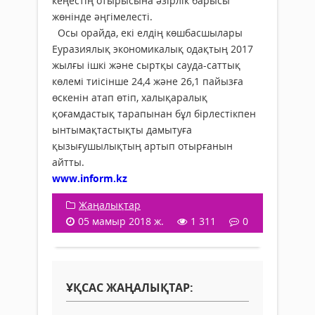
кеңестің отырысына әзірлік барысы
жөнінде әңгімелесті.
Осы орайда, екі елдің көшбасшылары
Еуразиялық экономикалық одақтың 2017
жылғы ішкі және сыртқы сауда-саттық
көлемі тиісінше 24,4 және 26,1 пайызға
өскенін атап өтіп, халықаралық
қоғамдастық тарапынан бұл бірлестікпен
ынтымақтастықты дамытуға
қызығушылықтың артып отырғанын
айтты.
www.inform.kz
Жаңалықтар
05 мамыр 2018 ж.
1 311
0
ҰҚСАС ЖАҢАЛЫҚТАР: