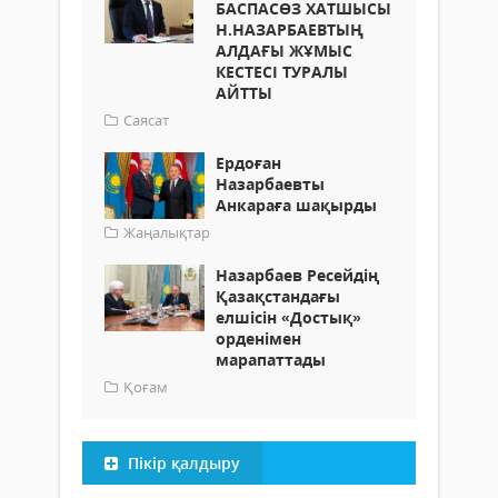
БАСПАСӨЗ ХАТШЫСЫ
Н.НАЗАРБАЕВТЫҢ
АЛДАҒЫ ЖҰМЫС
КЕСТЕСІ ТУРАЛЫ
АЙТТЫ
Саясат
Ердоған
Назарбаевты
Анкараға шақырды
Жаңалықтар
Назарбаев Ресейдің
Қазақстандағы
елшісін «Достық»
орденімен
марапаттады
Қоғам
Пікір қалдыру