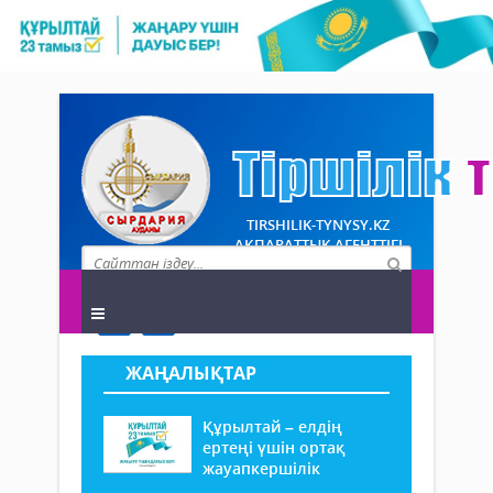
TIRSHILIK-TYNYSY.KZ
АҚПАРАТТЫҚ АГЕНТТІГІ
ЖАҢАЛЫҚТАР
Құрылтай – елдің
ертеңі үшін ортақ
жауапкершілік