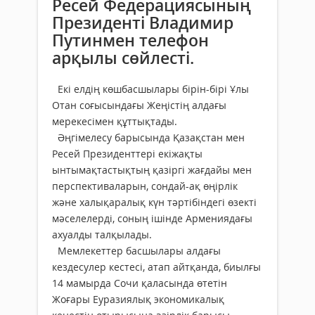
Ресей Федерациясының
Президенті Владимир
Путинмен телефон
арқылы сөйлесті.
Екі елдің көшбасшылары бірін-бірі Ұлы
Отан соғысындағы Жеңістің алдағы
мерекесімен құттықтады.
Әңгімелесу барысында Қазақстан мен
Ресей Президенттері екіжақты
ынтымақтастықтың қазіргі жағдайы мен
перспективаларын, сондай-ақ өңірлік
және халықаралық күн тәртібіндегі өзекті
мәселелерді, соның ішінде Армениядағы
ахуалды талқылады.
Мемлекеттер басшылары алдағы
кездесулер кестесі, атап айтқанда, биылғы
14 мамырда Сочи қаласында өтетін
Жоғары Еуразиялық экономикалық