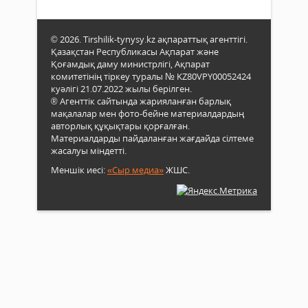
© 2026. Tirshilik-tynysy.kz ақпараттық агенттігі.
Қазақстан Республикасы Ақпарат және
Қоғамдық даму министрлігі, Ақпарат
комитетінің тіркеу туралы № KZ80VPY00052424
куәлігі 21.07.2022 жылы берілген.
® Агенттік сайтында жарияланған барлық
мақалалар мен фото-бейне материалдардың
авторлық құқықтары қорғалған.
Материалдарды пайдаланған жағдайда сілтеме
жасалуы міндетті.
Меншік иесі:
«Сыр медиа»
ЖШС.