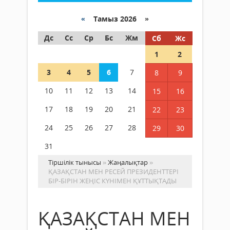
«
Тамыз 2026 »
Дс
Сс
Ср
Бс
Жм
Сб
Жс
1
2
3
4
5
6
7
8
9
10
11
12
13
14
15
16
17
18
19
20
21
22
23
24
25
26
27
28
29
30
31
Тіршілік тынысы
»
Жаңалықтар
»
ҚАЗАҚСТАН МЕН РЕСЕЙ ПРЕЗИДЕНТТЕРІ
БІР-БІРІН ЖЕҢІС КҮНІМЕН ҚҰТТЫҚТАДЫ
ҚАЗАҚСТАН МЕН