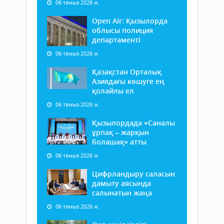
06 тамыз 2026 ж.
Open Air: Қызылорда
облысы полиция
департаменті
06 тамыз 2026 ж.
Қазақстан Орталық
Азиядағы көшуге ең
қолайлы ел
06 тамыз 2026 ж.
Қызылордада «Саналы
ұрпақ – жарқын
болашақ» атты
06 тамыз 2026 ж.
Цифрландыру саласын
дамыту аясында
салынатын жаңа
06 тамыз 2026 ж.