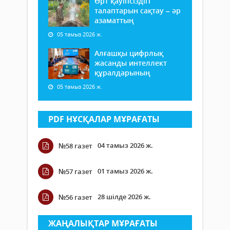
Өрт қауіпсіздігі
талаптарын сақтау – әр
азаматтың
05 тамыз 2026 ж.
Алғашқы цифрлық
жасанды интеллект
құралдарының
05 тамыз 2026 ж.
PDF НҰСҚАЛАР МҰРАҒАТЫ
04 тамыз 2026 ж.
№58 газет
01 тамыз 2026 ж.
№57 газет
28 шілде 2026 ж.
№56 газет
ЖАҢАЛЫҚТАР МҰРАҒАТЫ