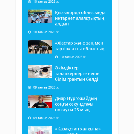
10 тамыз 2026 ж.
Қызылорда облысында
интернет алаяқтықтың
алдын
10 тамыз 2026 ж.
«Жастар және заң мен
тәртіп» атты облыстық
10 тамыз 2026 ж.
Әкімдіктер
талапкерлерге неше
білім грантын бөлді
09 тамыз 2026 ж.
Дияр Нұрғожайдың
соңғы секундтағы
нокауты 25 мың
09 тамыз 2026 ж.
«Қазақстан халқына»