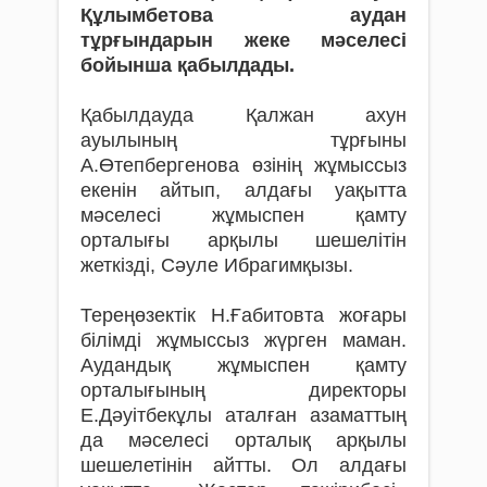
Құлымбетова аудан
тұрғындарын жеке мәселесі
бойынша қабылдады.
Қабылдауда Қалжан ахун
ауылының тұрғыны
А.Өтепбергенова өзінің жұмыссыз
екенін айтып, алдағы уақытта
мәселесі жұмыспен қамту
орталығы арқылы шешелітін
жеткізді, Сәуле Ибрагимқызы.
Тереңөзектік Н.Ғабитовта жоғары
білімді жұмыссыз жүрген маман.
Аудандық жұмыспен қамту
орталығының директоры
Е.Дәуітбекұлы аталған азаматтың
да мәселесі орталық арқылы
шешелетінін айтты. Ол алдағы