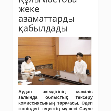
жеке
азаматтарды
қабылдады
Аудан әкімдігінің мәжіліс
залында облыстық тексеру
комиссиясының төрағасы, Әдеп
жөніндегі кеңестің мүшесі Сәуле