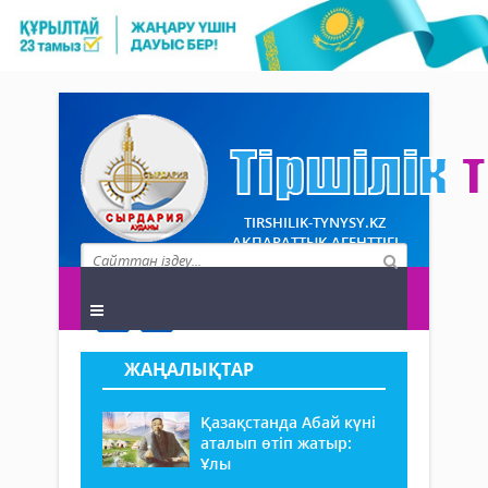
TIRSHILIK-TYNYSY.KZ
АҚПАРАТТЫҚ АГЕНТТІГІ
ЖАҢАЛЫҚТАР
Қазақстанда Абай күні
аталып өтіп жатыр:
Ұлы