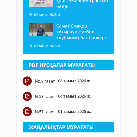
қоры 350 білім грантын
бөлді:
09 тамыз 2026 ж.
Самат Смақов
«Атырау» футбол
клубының бас бапкері
09 тамыз 2026 ж.
PDF НҰСҚАЛАР МҰРАҒАТЫ
08 тамыз 2026 ж.
№59 газет
04 тамыз 2026 ж.
№58 газет
01 тамыз 2026 ж.
№57 газет
ЖАҢАЛЫҚТАР МҰРАҒАТЫ