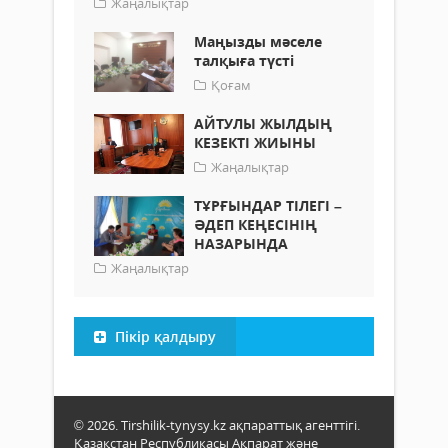
Жаңалықтар
Маңызды мәселе
талқыға түсті
Қоғам
АЙТУЛЫ ЖЫЛДЫҢ
КЕЗЕКТІ ЖИЫНЫ
Жаңалықтар
ТҰРҒЫНДАР ТІЛЕГІ –
ӘДЕП КЕҢЕСІНІҢ
НАЗАРЫНДА
Жаңалықтар
Пікір қалдыру
© 2026. Tirshilik-tynysy.kz ақпараттық агенттігі.
Қазақстан Республикасы Ақпарат және