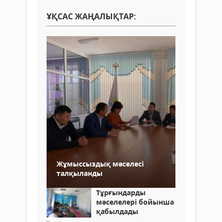
ҰҚСАС ЖАҢАЛЫҚТАР:
Жұмыссыздық мәселесі
талқыланды
Тұрғындарды
мәселелері бойынша
қабылдады