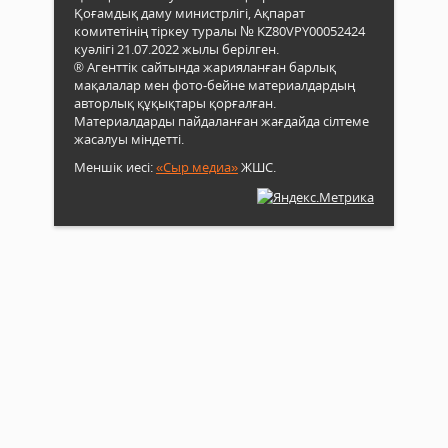
Қоғамдық даму министрлігі, Ақпарат
комитетінің тіркеу туралы № KZ80VPY00052424
куәлігі 21.07.2022 жылы берілген.
® Агенттік сайтында жарияланған барлық
мақалалар мен фото-бейне материалдардың
авторлық құқықтары қорғалған.
Материалдарды пайдаланған жағдайда сілтеме
жасалуы міндетті.
Меншік иесі:
«Сыр медиа»
ЖШС.