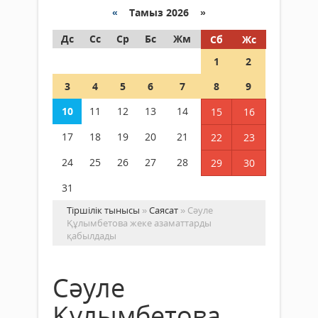
«
Тамыз 2026 »
Дс
Сс
Ср
Бс
Жм
Сб
Жс
1
2
3
4
5
6
7
8
9
10
11
12
13
14
15
16
17
18
19
20
21
22
23
24
25
26
27
28
29
30
31
Тіршілік тынысы
»
Саясат
» Сәуле
Құлымбетова жеке азаматтарды
қабылдады
Сәуле
Құлымбетова