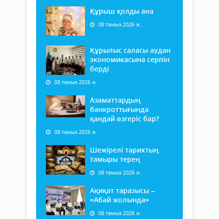
Құрыш қолды ана
08 тамыз 2026 ж.
Құрылыс саласы аудан
экономикасына серпін
берді
08 тамыз 2026 ж.
Азаматтардың
банкроттығында
қандай өзгеріс бар?
08 тамыз 2026 ж.
Шежірелі тарихтың
тамыры терең
08 тамыз 2026 ж.
Ақиқат таразысы –
«Абай жолында»
08 тамыз 2026 ж.