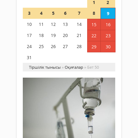
1
2
3
4
5
6
7
8
9
10
11
12
13
14
15
16
17
18
19
20
21
22
23
24
25
26
27
28
29
30
31
Тіршілік тынысы
»
Оқиғалар
» Бет 50
Ат
ли
ша
Оқиғалар
құ
23
қы
желтоқсан
жа
2018 ж.
де
1 228
бел
2
бо
Толығырақ