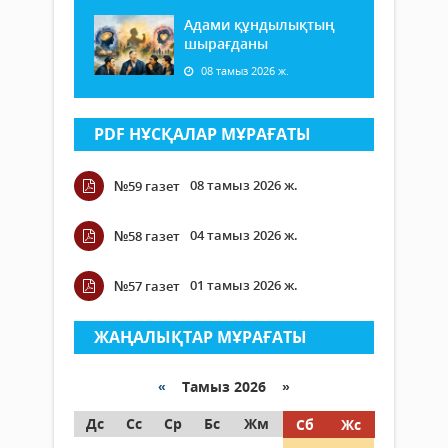
Адами құндылықтың
шырағданы
08 тамыз 2026 ж.
PDF НҰСҚАЛАР МҰРАҒАТЫ
08 тамыз 2026 ж.
№59 газет
04 тамыз 2026 ж.
№58 газет
01 тамыз 2026 ж.
№57 газет
ЖАҢАЛЫҚТАР МҰРАҒАТЫ
«
Тамыз 2026 »
Дс
Сс
Ср
Бс
Жм
Сб
Жс