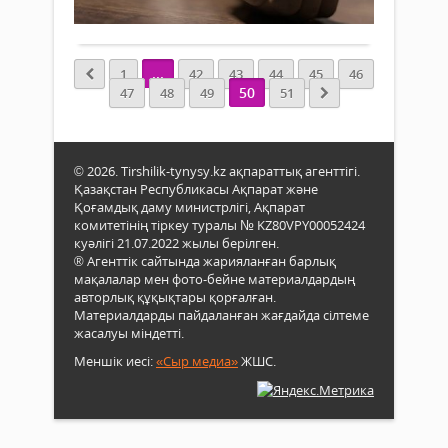
Толығырақ
...
...
1
42
43
44
45
46
50
47
48
49
51
© 2026. Tirshilik-tynysy.kz ақпараттық агенттігі.
Қазақстан Республикасы Ақпарат және
Қоғамдық даму министрлігі, Ақпарат
комитетінің тіркеу туралы № KZ80VPY00052424
куәлігі 21.07.2022 жылы берілген.
® Агенттік сайтында жарияланған барлық
мақалалар мен фото-бейне материалдардың
авторлық құқықтары қорғалған.
Материалдарды пайдаланған жағдайда сілтеме
жасалуы міндетті.
Меншік иесі:
«Сыр медиа»
ЖШС.