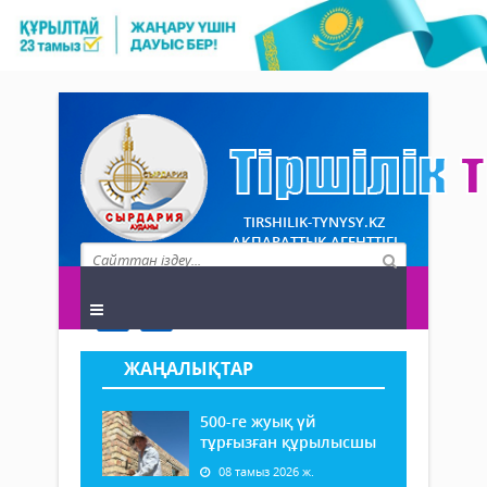
TIRSHILIK-TYNYSY.KZ
АҚПАРАТТЫҚ АГЕНТТІГІ
ЖАҢАЛЫҚТАР
500-ге жуық үй
тұрғызған құрылысшы
08 тамыз 2026 ж.