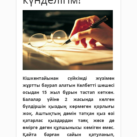
Кішкентайынан сүйкімді жүзімен
жұртты баурап алатын Келбетті шешесі
осыдан 15 жыл бұрын тастап кеткен.
Балалар үйіне 2 жасында келген
бүлдіршін қыздың көрмеген қорлығы
жоқ. Аштықтың дәмін татқан қыз өзі
қатарлас қыздардан таяқ жесе де
өмірге деген құлшынысы кеміген емес.
Қайта барған сайын қатуланып,