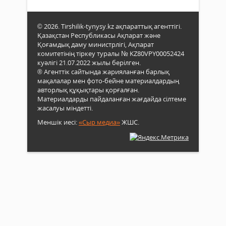
© 2026. Tirshilik-tynysy.kz ақпараттық агенттігі.
Қазақстан Республикасы Ақпарат және
Қоғамдық даму министрлігі, Ақпарат
комитетінің тіркеу туралы № KZ80VPY00052424
куәлігі 21.07.2022 жылы берілген.
® Агенттік сайтында жарияланған барлық
мақалалар мен фото-бейне материалдардың
авторлық құқықтары қорғалған.
Материалдарды пайдаланған жағдайда сілтеме
жасалуы міндетті.
Меншік иесі:
«Сыр медиа»
ЖШС.