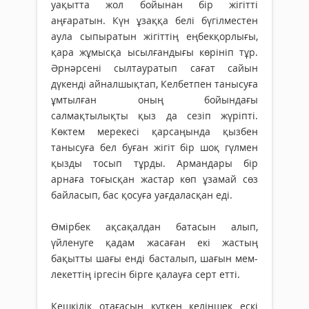
уақыт­та жол бойынан бір жігітті
аңғаратын. Күн ұзаққа белі бүгілместен
аула сыпыратын жігіттің еңбекқорлығы,
қара жұмысқа ысылғандығы көрініп тұр.
Әрнәрсені сылтауратып сағат сайын
дүкенді айналшықтап, Келбетпен танысуға
ұмтылған оның бойындағы
салмақтылықты қыз да сезіп жүріпті.
Көктем мерекесі қарсаңында қызбен
танысуға бел буған жігіт бір шоқ гүлмен
қызды тосып тұрды. Армандары бір
арнаға тоғысқан жастар көп ұзамай сөз
байласып, бас қосуға уағдаласқан еді.
Өмірбек ақса­қалдан ба­та­­­сын алып,
үйленуге қа­дам жа­са­ған екі жастың
бақытты шағы енді басталып, шағын мем­
лекеттің іргесін бірге қалауға серт етті.
Кешкілік отағасын күт­­кен келіншек ескі