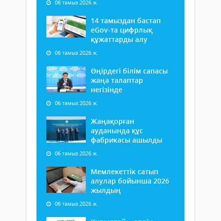
06 тамыз 2026 ж.
14 тамыздан бастап
еGov-та цифрлық
құжаттарды алу
06 тамыз 2026 ж.
Өңірдегі білім сапасы
жаңа талаптар
негізінде
06 тамыз 2026 ж.
Жаңақорған
ауданында құс
фабрикасы ашылды
06 тамыз 2026 ж.
Мемлекеттік сатып
алулар бойынша 2026
жылдың
06 тамыз 2026 ж.