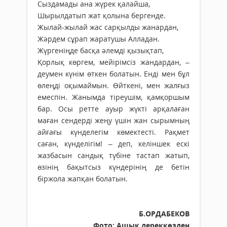
Сыздамады ана жүрек қалайша,
Шырылдатып жат қолына бергенде.
Жылай-жылай жас сарқылды жанардан,
Жәрдем сұрап жаратушы Алладан.
Жүргеніңде басқа әлемді қызықтап,
Қорлық көргем, мейірімсіз жандардан, –
деумен күнім өткен болатын. Енді мен бұл
өлеңді оқымаймын. Өйткені, мен жалғыз
емеспін. Жанымда тіреушім, қамқоршым
бар. Осы ретте ауыр жүкті арқалаған
маған сендерді жеңу үшін жан сырымның
айғағы күнделегім көмектесті. Рақмет
саған, күнделігім! – деп, келіншек ескі
жазбасын сандық түбіне тастап жатып,
өзінің бақытсыз күндерінің де бетін
біржола жапқан болатын.
Б.ОРДАБЕКОВ
Фото: Ашық дереккөзден