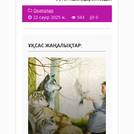
Оқиғалар
22 сәуір 2025 ж.
543
0
ҰҚСАС ЖАҢАЛЫҚТАР: