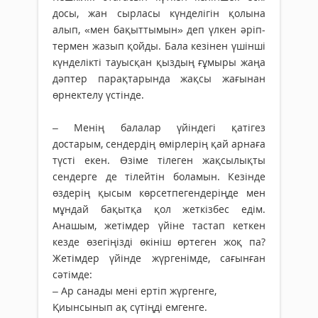
досы, жан сырласы күн­делі­гін қолына
алып, «мен бақыт­тымын» деп үлкен әріп­
термен жазып қойды. Бала кезінен үшінші
күнделікті тауысқан қыздың ғұмыры жаңа
дәптер парақтарында жақсы жағы­нан
өрнектелу үстінде.
– Менің балалар үйіндегі қатігез
достарым, сендердің өмірлерің қай арнаға
түсті екен. Өзіме тілеген жақсылықты
сендерге де тілейтін боламын. Кезінде
өздерің қысым көрсетпегендеріңде мен
мұндай бақытқа қол жеткізбес едім.
Анашым, жетімдер үйіне тастап кеткен
кезде өзегіңізді өкініш өртеген жоқ па?
Жетімдер үйінде жүргенімде, сағынған
сәтімде:
– Ар санады мені ертіп жүргенге,
Қиынсынып ақ сүтіңді емгенге.