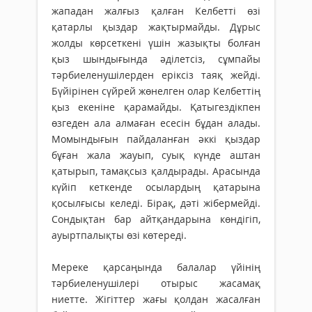
жападан жалғыз қалған Келбетті өзі
қатарлы қыздар жақтырмайды. Дұрыс
жолды көрсеткені үшін жазықты болған
қыз шын­дығында әділетсіз, сұмпайы
тәрбиеленушілерден еріксіз таяқ жейді.
Бүйірінен сүйрей жөнелген олар Келбеттің
қыз екеніне қарамайды. Қатыгездікпен
өзгеден ала алмаған есесін бұдан алады.
Момындығын пайдаланған әккі қыздар
бұған жала жауып, суық күнде аштан
қатырып, тамақсыз қалдырады. Арасында
күйіп кеткенде осылардың қатарына
қосылғысы келеді. Бірақ, дәті жібермейді.
Сондықтан бар айтқандарына көндігіп,
ауыртпалықты өзі көтереді.
Мереке қарсаңында балалар үйінің
тәрбиеленушілері отырыс жасамақ
ниетте. Жігіттер жағы қолдан жасалған