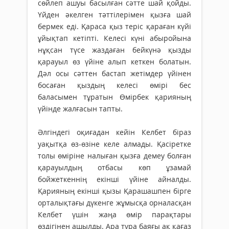
сөйлеп ашуы басылған сәтте шай қойды.
Үйден әкелген тәттілерімен қызға шай
бермек еді. Қараса қыз теріс қараған күйі
ұйықтап кетіпті. Келесі күні абыройына
нұқсан түсе жаздаған бейкүнә қызды
қарауыл өз үйіне алып кеткен болатын.
Дәл осы сәттен бастап жетімдер үйінен
босаған қыздың келесі өмірі бес
баласымен тұратын Өмірбек қарияның
үйінде жалғасын тапты.
Әлгіндегі оқиғадан кейін Келбет біраз
уақытқа өз-өзіне келе алмады. Қасіретке
толы өмірі­не налыған қызға демеу болған
қарауыл­дың отбасы көп ұзамай
бойжеткеннің екінші үйіне айналды.
Қарияның екінші қызы Қарашашпен бірге
орталықтағы дүкенге жұмысқа орналасқан
Келбет үшін жаңа өмір парақтары
өздігінен ашылды. Ара тұра баяғы ақ қағаз