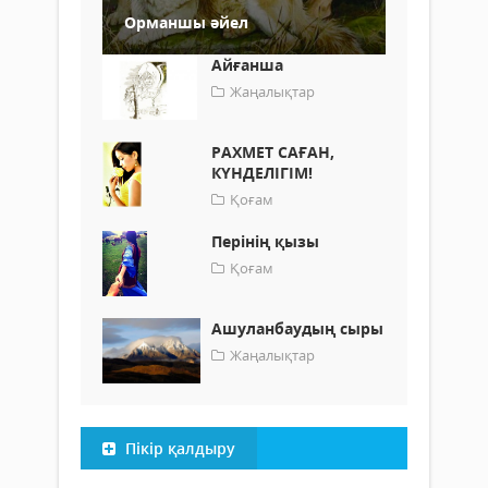
Орманшы әйел
Айғанша
Жаңалықтар
РАХМЕТ САҒАН,
КҮНДЕЛІГІМ!
Қоғам
Перінің қызы
Қоғам
Ашуланбаудың сыры
Жаңалықтар
Пікір қалдыру