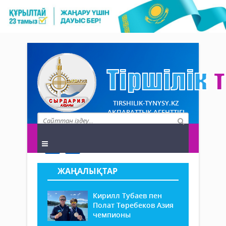
TIRSHILIK-TYNYSY.KZ
АҚПАРАТТЫҚ АГЕНТТІГІ
ЖАҢАЛЫҚТАР
Кирилл Тубаев пен
Полат Төребеков Азия
чемпионы