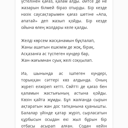
үстелінен қағаз, қалам алды. Әйтсе де не
жазарын білмей біраз отырды. Бір кезде
нәзік саусақтарымен қағаз шетіне «Апа,
апатай» деп жазып қойды. Бір кезде
ойына өлең жолдары келе қалды.
Желді көрсем жасқанамын бұқпалап,
Жаны ашитын ешкімім де жоқ, бірақ.
Асқазанға ас түспеген күндер бар,
Жан-жағымнан суық желі соққылап.
Иә, шынында ас ішпеген күндері,
торыққан сәттері көз алдында. Оның
жүрегі елжіреп кетті. Сөйтті де қағаз бен
қаламын жастығының астына қойды.
Көзін қайта жұмды. Бұл жалғанда сырын
ақтаратын жан дос тапқанына қуанышты.
Балалар үйінде қатар жүріп, сырласатын
құрбысын осыдан екі жыл бұрын бір
отбасы асырап алған. Содан кейін