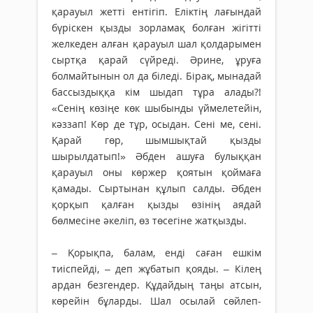
қарауыл жетті ентігіп. Еліктің лағындай
бүріскен қызды зорламақ болған жігітті
желкеден алған қарауыл шал қолдарымен
сыртқа қарай сүйреді. Әрине, ұруға
болмайтынын ол да біледі. Бірақ, мынадай
бассыздыққа кім шыдап тұра алады?!
«Сенің көзіңе көк шыбынды үймелетейін,
кәззап! Көр де тұр, осыдан. Сені ме, сені.
Қарай гөр, шымшықтай қызды
шырылдатып!» Әбден ашуға булыққан
қарауыл оны көржер қоятын қоймаға
қамады. Сыртынан құлып салды. Әбден
қорқып қалған қызды өзінің аядай
бөлмесіне әкеліп, өз төсегіне жатқызды.
– Қорықпа, балам, енді саған ешкім
тиіспейді, – деп жұбатып қояды. – Кілең
ардан безгендер. Құдайдың таңы атсын,
көрейін бұларды. Шал осылай сөйлеп-