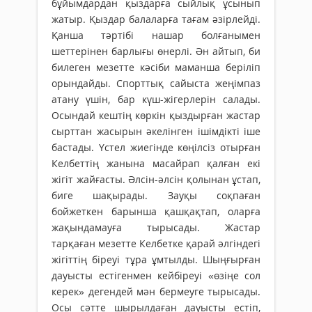
бұйымдардан қыздарға сыйлық ұсынып
жатыр. Қыздар балаларға тағам әзірлейді.
Қанша тәртібі нашар болғанымен
шеттерінен барлығы өнерлі. Ән айтып, би
билеген мезетте кәсіби маманша беріліп
орындайды. Спорттық сайыста жеңімпаз
атану үшін, бар күш-жігерлерін салады.
Осындай кештің көркін қыздырған жастар
сырттан жасырын әкелінген ішімдікті іше
бастады. Үстел жиегінде көңілсіз отырған
Келбеттің жанына масайрап қалған екі
жігіт жайғасты. Әлсін-әлсін қолынан ұстап,
биге шақырады. Зауқы соқпаған
бойжеткен барынша қашқақтап, оларға
жақындамауға тырысады. Жастар
тарқаған мезетте Келбетке қарай әлгіндегі
жігіттің біреуі тұра ұмтылды. Шыңғырған
дауысты естігенмен кейбіреуі «өзіңе сол
керек» дегендей мән бермеуге тырысады.
Осы сәтте шырылдаған дауысты естіп,