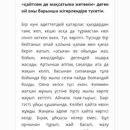
«қайтсем де мақсатыма жетемін» деген
ой оны барынша жігерлендіре түсетін.
Бір күні әдеттегідей қатарлас қыздардан
таяқ жеп, кешкі асқа да тұрмастан көзі
ілініп кеткен екен. Түс көріпті. Түсінде бір
бейтаныс апай қолына қалам мен қағаз
беріп жатып, «осыған өз ойыңды жаз,
бойың жеңілдейді» дегендей ишара
жасады. Артынша аппақ сақалды ата да
жақын келіп, басынан сипағанда тұла
бойында бір жылы сезім пайда болғандай
болды. Ояна келсе түсі екен. Киіммен
жатқан мұның үстіне біреу жылы көрпе
жауып кетіпті. Айнала тым-тырыс. Бәрі
тәтті ұйқы құшағында. Келбет қайта көзін
жұмды. Жаңағы әдемі түсті қайта көргісі
келді. Бірақ ұйқысы келер емес. Бұл
орнынан тұрып, жай басып, жазу