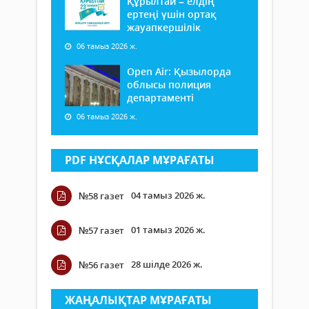
Құрылтай – елдің
ертеңі үшін ортақ
жауапкершілік
06 тамыз 2026 ж.
Open Air: Қызылорда
облысы полиция
департаменті
06 тамыз 2026 ж.
PDF НҰСҚАЛАР МҰРАҒАТЫ
04 тамыз 2026 ж.
№58 газет
01 тамыз 2026 ж.
№57 газет
28 шілде 2026 ж.
№56 газет
ЖАҢАЛЫҚТАР МҰРАҒАТЫ