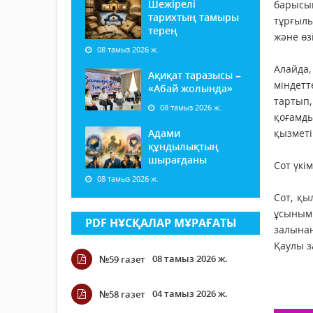
Шежірелі
барысын
тарихтың тамыры
тұрғыл
терең
және өз
08 тамыз 2026 ж.
Алайда,
Ақиқат таразысы –
міндетт
«Абай жолында»
тартып,
08 тамыз 2026 ж.
қоғамды
Адами
қызметі
құндылықтың
шырағданы
Сот үкі
08 тамыз 2026 ж.
Сот, қы
ұсыным 
PDF НҰСҚАЛАР МҰРАҒАТЫ
залынан
Қаулы з
08 тамыз 2026 ж.
№59 газет
04 тамыз 2026 ж.
№58 газет