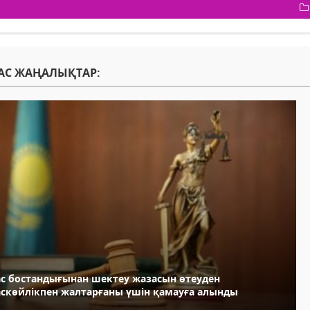
АС ЖАҢАЛЫҚТАР:
ас бостандығынан шектеу жазасын өтеуден
аскөйлікпен жалтарғаны үшін қамауға алынды