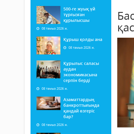
500-ге жуық үй
Ба
тұрғызған
құрылысшы
қа
08 тамыз 2026 ж.
Құрыш қолды ана
08 тамыз 2026 ж.
Құрылыс саласы
аудан
экономикасына
серпін берді
08 тамыз 2026 ж.
Азаматтардың
банкроттығында
қандай өзгеріс
бар?
08 тамыз 2026 ж.