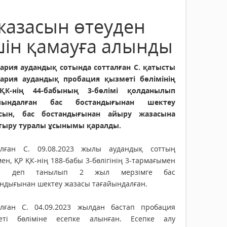
жазасын өтеуден
шін қамауға алынды
ария аудандық сотында cотталған С. қатысты
ария аудандық пробация қызметі бөлімінің
К-нің 44-бабының 3-бөлімі қолданылып
айындалған бас бостандығынан шектеу
сын, бас бостандығынан айыру жазасына
тыру туралы ұсынымы қаралды.
алған С. 09.08.2023 жылы аудандық соттың
мен, ҚР ҚК-нің 188-бабы 3-бөлігінің 3-тармағымен
әлі деп танылып 2 жыл мерзімге бас
андығынан шектеу жазасы тағайындалған.
алған С. 04.09.2023 жылдан бастап пробация
еті бөліміне есепке алынған. Есепке алу