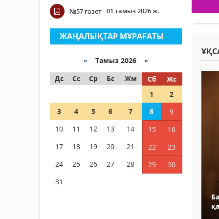
01 тамыз 2026 ж.
№57 газет
ЖАҢАЛЫҚТАР МҰРАҒАТЫ
ҰҚС
«
Тамыз 2026 »
Дс
Сс
Ср
Бс
Жм
Сб
Жс
1
2
3
4
5
6
7
8
9
10
11
12
13
14
15
16
17
18
19
20
21
22
23
24
25
26
27
28
29
30
31
Б
қ