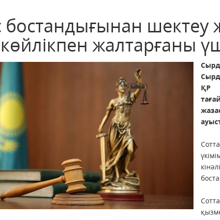
с бостандығынан шектеу 
скөйлікпен жалтарғаны ү
Сырд
Сырд
ҚР Қ
тағ
жаза
ауыс
Сотт
үкімі
кін
бост
Сотт
қызм