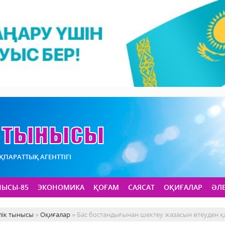
АҚПАРАТТЫҚ АГЕНТТІГІ
НЫСЫ-85
ЭКОНОМИКА
ҚОҒАМ
САЯСАТ
ОҚИҒАЛАР
ӘЛ
лік тынысы
»
Оқиғалар
» Бас бостандығынан шектеу жазасын өтеуден қ