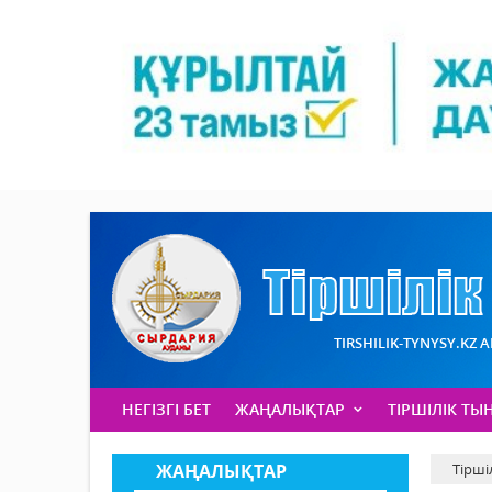
TIRSHILIK-TYNYSY.KZ 
НЕГІЗГІ БЕТ
ЖАҢАЛЫҚТАР
ТІРШІЛІК ТЫ
ЖАҢАЛЫҚТАР
Тірші