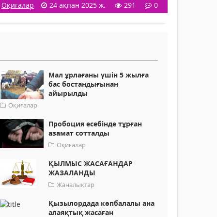
Оқиғалар
24 ақпан 2025 ж.
291
0
Мал ұрлағаны үшін 5 жылға
бас бостандығынан
айырылды
Оқиғалар
Пробоция есебінде тұрған
азамат сотталды
Оқиғалар
ҚЫЛМЫС ЖАСАҒАНДАР
ЖАЗАЛАНДЫ
Жаңалықтар
Қызылордада көпбалалы ана
алаяқтық жасаған