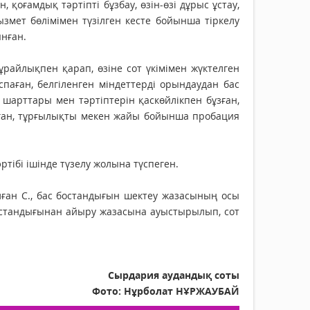
 қоғамдық тәртіпті бұзбау, өзін-өзі дұрыс ұстау,
мет бөлімімен түзілген кесте бойынша тіркелу
ынған.
ұрайлықпен қарап, өзіне сот үкімімен жүктелген
спаған, белгіленген міндеттерді орындаудан бас
шарттары мен тәртіптерін қаскөйлікпен бұзған,
лған, тұрғылықты мекен жайы бойынша пробация
тібі ішінде түзелу жолына түспеген.
лған С., бас бостандығын шектеу жазасының осы
бостандығынан айыру жазасына ауыстырылып, сот
Сырдария аудандық соты
Фото: Нұрболат НҰРЖАУБАЙ