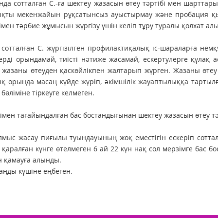
да сотталған С.-ға шектеу жазасын өтеу тәртібі мен шарттарын,
ықты мекенжайын рұқсатынсыз ауыстырмау және пробация қыз
імен тәрбие жұмысын жүргізу үшін келіп тұру туралы қолхат ал
 сотталған С. жүргізілген профилактиқалық іс-шараларға немқ
ерді орындамай, тиісті нәтиже жасамай, ескертулерге құлақ а
 жазаны өтеуден қаскөйлікпен жалтарып жүрген. Жазаны өтеу 
қ орында масаң күйде жүріп, әкімшілік жауаптылыққа тарты
 бөліміне тіркеуге келмеген.
мімен тағайындалған бас бостандығынан шектеу жазасын өтеу тәр
лмыс жасау пиғылы туындауының жоқ еместігін ескеріп сотта
қаралған күнге өтелмеген 6 ай 22 күн нақ сол мерзімге бас 
 қамауға алынды.
аңды күшіне еңбеген.