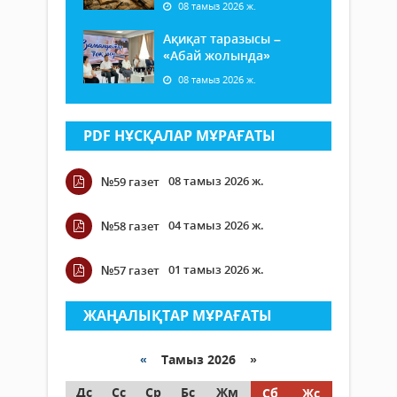
08 тамыз 2026 ж.
Ақиқат таразысы –
«Абай жолында»
08 тамыз 2026 ж.
PDF НҰСҚАЛАР МҰРАҒАТЫ
08 тамыз 2026 ж.
№59 газет
04 тамыз 2026 ж.
№58 газет
01 тамыз 2026 ж.
№57 газет
ЖАҢАЛЫҚТАР МҰРАҒАТЫ
«
Тамыз 2026 »
Дс
Сс
Ср
Бс
Жм
Сб
Жс