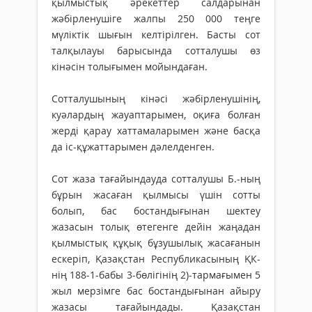
қылмыстық әрекеттер салдарынан
жәбірленушіге жалпы 250 000 теңге
мүліктік шығын келтірілген. Басты сот
талқылауы барысында сотталушы өз
кінәсін толығымен мойындаған.
Сотталушының кінәсі жәбірленушінің,
куәлардың жауаптарымен, оқиға болған
жерді қарау хаттамаларымен және басқа
да іс-құжаттарымен дәлелденген.
Сот жаза тағайындауда сотталушы Б.-ның
бұрын жасаған қылмысы үшін сотты
болып, бас бостандығынан шектеу
жазасын толық өтегенге дейiн жаңадан
қылмыстық құқық бұзушылық жасағанын
ескеріп, Қазақстан Республикасының ҚК-
нің 188-1-бабы 3-бөлігінің 2)-тармағымен 5
жыл мерзімге бас бостандығынан айыру
жазасы тағайындады. Қазақстан