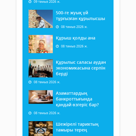
09 тамыз 2026 ж.
500-ге жуық үй
тұрғызған құрылысшы
08 тамыз 2026 ж.
Құрыш қолды ана
08 тамыз 2026 ж.
Құрылыс саласы аудан
экономикасына серпін
берді
08 тамыз 2026 ж.
Азаматтардың
банкроттығында
қандай өзгеріс бар?
08 тамыз 2026 ж.
Шежірелі тарихтың
тамыры терең