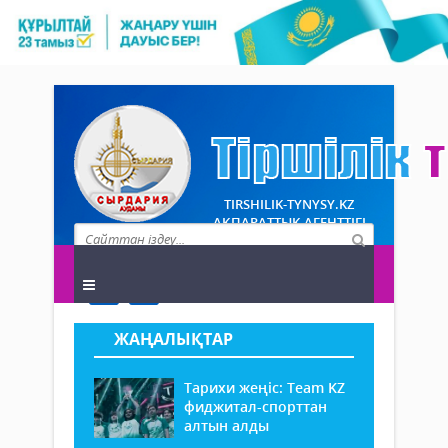
TIRSHILIK-TYNYSY.KZ
АҚПАРАТТЫҚ АГЕНТТІГІ
ЖАҢАЛЫҚТАР
Тарихи жеңіс: Team KZ
фиджитал-спорттан
алтын алды