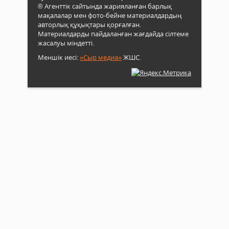
® Агенттік сайтында жарияланған барлық
мақалалар мен фото-бейне материалдардың
авторлық құқықтары қорғалған.
Материалдарды пайдаланған жағдайда сілтеме
жасалуы міндетті.
Меншік иесі:
«Сыр медиа»
ЖШС.