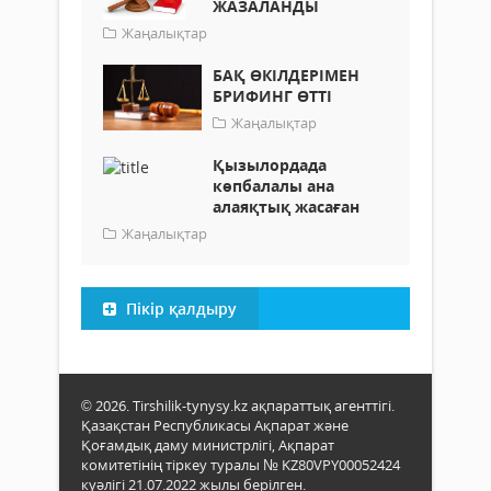
ЖАЗАЛАНДЫ
Жаңалықтар
БАҚ ӨКІЛДЕРІМЕН
БРИФИНГ ӨТТІ
Жаңалықтар
Қызылордада
көпбалалы ана
алаяқтық жасаған
Жаңалықтар
Пікір қалдыру
© 2026. Tirshilik-tynysy.kz ақпараттық агенттігі.
Қазақстан Республикасы Ақпарат және
Қоғамдық даму министрлігі, Ақпарат
комитетінің тіркеу туралы № KZ80VPY00052424
куәлігі 21.07.2022 жылы берілген.