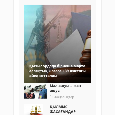
Қызылордада бірнеше мәрте
алаяқтық жасаған 39 жастағы
әйел сотталды
Мал ашуы – жан
ашуы
Жаңалықтар
ҚЫЛМЫС
ЖАСАҒАНДАР