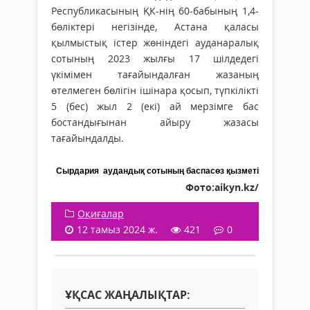
Республикасының ҚК-нің 60-бабының 1,4-
бөліктері негізінде, Астана қаласы
қылмыстық істер жөніндегі ауданаралық
сотының 2023 жылғы 17 шілдедегі
үкімімен тағайындалған жазаның
өтелмеген бөлігін ішінара қосып, түпкілікті
5 (бес) жыл 2 (екі) ай мерзімге бас
бостандығынан айыру жазасы
тағайындалды.
Сырдария аудандық сотының баспасөз қызметі
Фото:aikyn.kz/
Оқиғалар
12 тамыз 2024 ж.
421
0
ҰҚСАС ЖАҢАЛЫҚТАР: