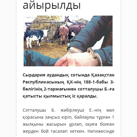
айырылды
Сырдария аудандық сотында Қазақстан
Республикасының ҚК-нің 188-1-бабы 3-
бөлігінің 2-тармағымен сотталушы Б.-ға
қатысты қылмыстық іс қаралды.
Сотталушы Б. жәбірлеуші Е.-нің мал
қорасына заңсыз кіріп, байлаулы тұрған 1
жылқыны жасырын ұрлап, оқиға болған
жерден бой тасалап кеткен. Нәтижесінде