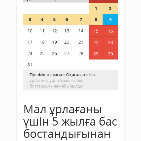
1
2
3
4
5
6
7
8
9
10
11
12
13
14
15
16
17
18
19
20
21
22
23
24
25
26
27
28
29
30
31
Тіршілік тынысы
»
Оқиғалар
» Мал
ұрлағаны үшін 5 жылға бас
бостандығынан айырылды
Мал ұрлағаны
үшін 5 жылға бас
бостандығынан