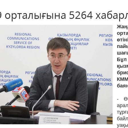
9 орталығына 5264 хабарл
Жаң
орт
өті
пай
шағ
Бұл
қыз
бри
КММ
бая
- Ө
ара
тұр
бай
уақы