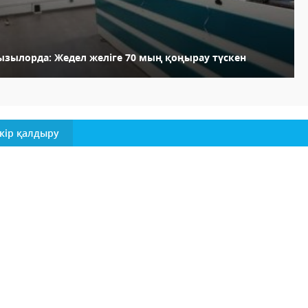
ызылорда: Жедел желіге 70 мың қоңырау түскен
кір қалдыру