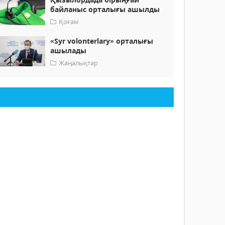
байланыс орталығы ашылды
Қоғам
«Syr volonterlary» орталығы
ашылады
Жаңалықтар