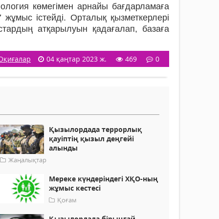
ология көмегімен арнайы бағдарламаға
7 жұмыс істейді. Орталық қызметкерлері
ыстардың атқарылуын қадағалап, базаға
Оқиғалар
04 қаңтар 2023 ж.
469
0
Қызылордада террорлық
қауіптің қызыл деңгейі
алынды
Жаңалықтар
Мереке күндеріндегі ХҚО-ның
жұмыс кестесі
Қоғам
Қызылордада бірыңғай