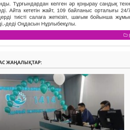
нды. Тұрғындардан келген әр қоңырау сандық техн
еді. Айта кететін жайт, 109 байланыс орталығы 24/
мдерді тиісті салаға жеткізіп, шағым бойынша жұм
ді,-деді Оңдасын Нұрлыбекұлы.
АС ЖАҢАЛЫҚТАР: