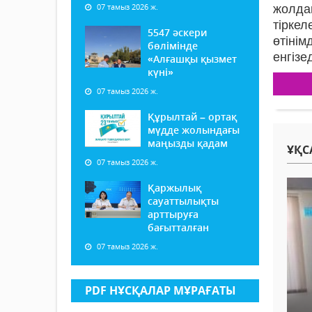
07 тамыз 2026 ж.
жолда
тіркел
5547 әскери
өтіні
бөлімінде
енгізе
«Алғашқы қызмет
күні»
07 тамыз 2026 ж.
Құрылтай – ортақ
мүдде жолындағы
маңызды қадам
ҰҚС
07 тамыз 2026 ж.
Қаржылық
сауаттылықты
арттыруға
бағытталған
07 тамыз 2026 ж.
PDF НҰСҚАЛАР МҰРАҒАТЫ