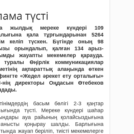
ама түсті
а жылдық мереке күндері 109
алығына қала тұрғындарынан 5264
нім келіп түскен. Бүгінде оның 98
ызы орындалып, қалған 134 арыз-
ымды жауапты мекемелер қарауда.
 туралы Өңірлік коммуникациялар
метінің ақпараттық алаңында өткен
фингте «Жедел әрекет ету орталығы»
-нің директоры Оңдасын Өтебеков
ндады.
тінімдердің басым бөлігі 2-3 қаңтар
лығында түсті. Мереке күндері шаһар
ғындары ауа райының қолайсыздығына
ланысты қоңырау шалды. Барлығына
тында жауап беріліп, тиісті мекемелерге