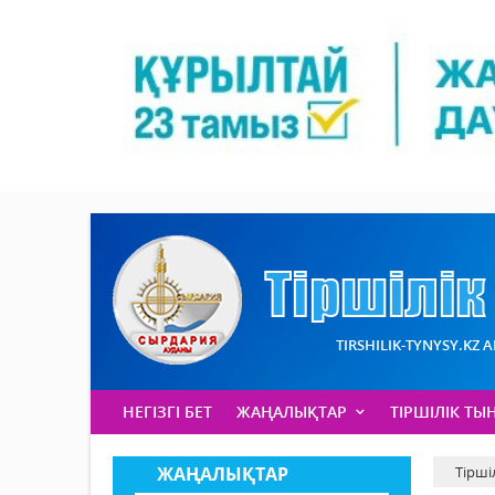
TIRSHILIK-TYNYSY.KZ 
НЕГІЗГІ БЕТ
ЖАҢАЛЫҚТАР
ТІРШІЛІК ТЫ
ЖАҢАЛЫҚТАР
Тірші