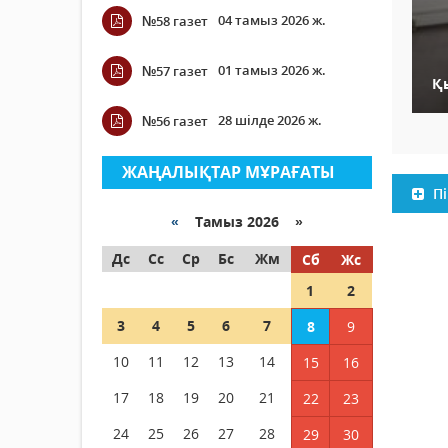
04 тамыз 2026 ж.
№58 газет
01 тамыз 2026 ж.
№57 газет
Қ
28 шілде 2026 ж.
№56 газет
ЖАҢАЛЫҚТАР МҰРАҒАТЫ
Пі
«
Тамыз 2026 »
Дс
Сс
Ср
Бс
Жм
Сб
Жс
1
2
3
4
5
6
7
8
9
10
11
12
13
14
15
16
17
18
19
20
21
22
23
24
25
26
27
28
29
30