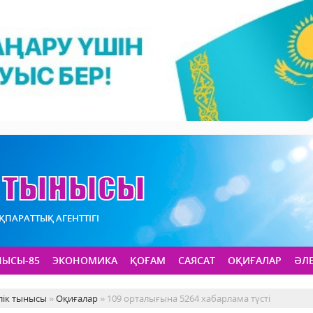
АҚПАРАТТЫҚ АГЕНТТІГІ
НЫСЫ-85
ЭКОНОМИКА
ҚОҒАМ
САЯСАТ
ОҚИҒАЛАР
ӘЛ
лік тынысы
»
Оқиғалар
» 109 орталығына 5264 хабарлама түсті