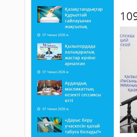
Қазақстандықтар
10
Құрылтай
сайлауынан
жақсылық
07 тамыз 2026 ж.
Қызылордада
халықаралық
жастар күніне
арналған
07 тамыз 2026 ж.
Аудандық
мәслихаттың
кезекті сессиясы
өтті
07 тамыз 2026 ж.
«Дауыс беру
учаскесін қалай
табуға болады?»