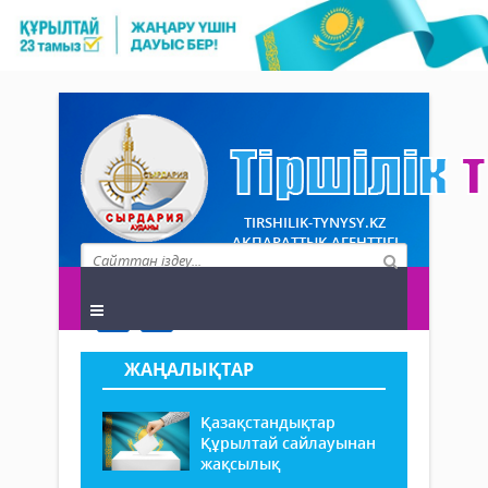
TIRSHILIK-TYNYSY.KZ
АҚПАРАТТЫҚ АГЕНТТІГІ
ЖАҢАЛЫҚТАР
Қазақстандықтар
Құрылтай сайлауынан
жақсылық