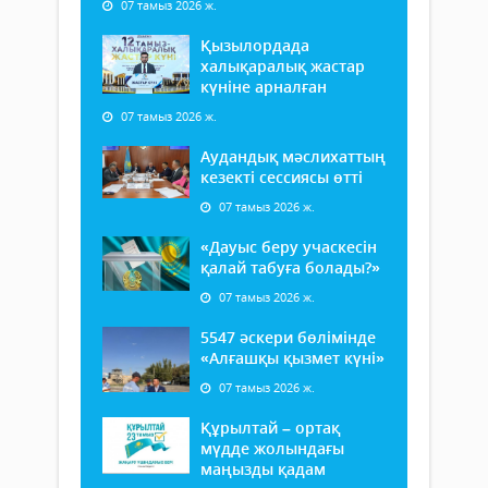
07 тамыз 2026 ж.
Қызылордада
халықаралық жастар
күніне арналған
07 тамыз 2026 ж.
Аудандық мәслихаттың
кезекті сессиясы өтті
07 тамыз 2026 ж.
«Дауыс беру учаскесін
қалай табуға болады?»
07 тамыз 2026 ж.
5547 әскери бөлімінде
«Алғашқы қызмет күні»
07 тамыз 2026 ж.
Құрылтай – ортақ
мүдде жолындағы
маңызды қадам