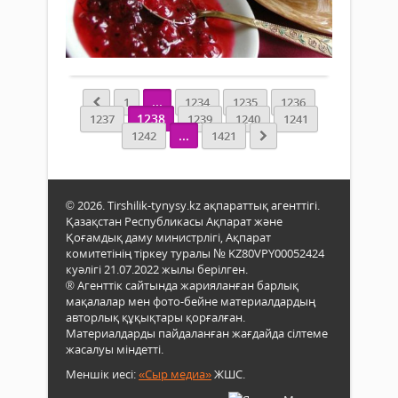
та
2 165
0
...
Толығырақ
...
1
1234
1235
1236
1238
1237
1239
1240
1241
...
1242
1421
© 2026. Tirshilik-tynysy.kz ақпараттық агенттігі.
Қазақстан Республикасы Ақпарат және
Қоғамдық даму министрлігі, Ақпарат
комитетінің тіркеу туралы № KZ80VPY00052424
куәлігі 21.07.2022 жылы берілген.
® Агенттік сайтында жарияланған барлық
мақалалар мен фото-бейне материалдардың
авторлық құқықтары қорғалған.
Материалдарды пайдаланған жағдайда сілтеме
жасалуы міндетті.
Меншік иесі:
«Сыр медиа»
ЖШС.