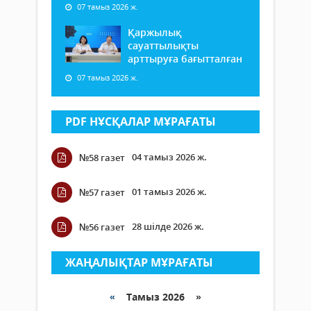
07 тамыз 2026 ж.
Қаржылық
сауаттылықты
арттыруға бағытталған
07 тамыз 2026 ж.
PDF НҰСҚАЛАР МҰРАҒАТЫ
04 тамыз 2026 ж.
№58 газет
01 тамыз 2026 ж.
№57 газет
28 шілде 2026 ж.
№56 газет
ЖАҢАЛЫҚТАР МҰРАҒАТЫ
«
Тамыз 2026 »