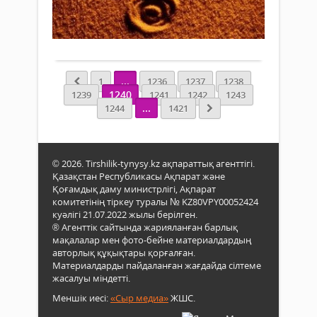
жұ
3 736
су
0
Толығырақ
...
...
1
1236
1237
1238
1240
1239
1241
1242
1243
...
1244
1421
© 2026. Tirshilik-tynysy.kz ақпараттық агенттігі.
Қазақстан Республикасы Ақпарат және
Қоғамдық даму министрлігі, Ақпарат
комитетінің тіркеу туралы № KZ80VPY00052424
куәлігі 21.07.2022 жылы берілген.
® Агенттік сайтында жарияланған барлық
мақалалар мен фото-бейне материалдардың
авторлық құқықтары қорғалған.
Материалдарды пайдаланған жағдайда сілтеме
жасалуы міндетті.
Меншік иесі:
«Сыр медиа»
ЖШС.