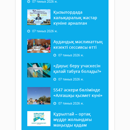
07 тамыз 2026 ж.
Қызылордада
халықаралық жастар
күніне арналған
07 тамыз 2026 ж.
Аудандық мәслихаттың
кезекті сессиясы өтті
07 тамыз 2026 ж.
«Дауыс беру учаскесін
қалай табуға болады?»
07 тамыз 2026 ж.
5547 әскери бөлімінде
«Алғашқы қызмет күні»
07 тамыз 2026 ж.
Құрылтай – ортақ
мүдде жолындағы
маңызды қадам