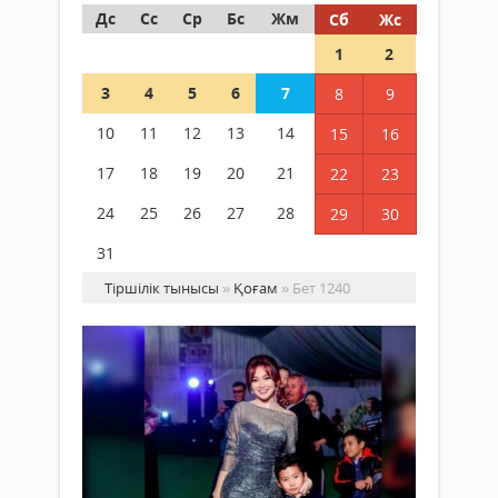
Дс
Сс
Ср
Бс
Жм
Сб
Жс
1
2
3
4
5
6
7
8
9
10
11
12
13
14
15
16
17
18
19
20
21
22
23
24
25
26
27
28
29
30
31
Тіршілік тынысы
»
Қоғам
» Бет 1240
Ер
Ес
ұл
әк
Қоғам
қа
03 қазан
қа
2018 ж.
жа
3 005