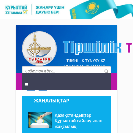
TIRSHILIK-TYNYSY.KZ
АҚПАРАТТЫҚ АГЕНТТІГІ
ЖАҢАЛЫҚТАР
Қазақстандықтар
Құрылтай сайлауынан
жақсылық