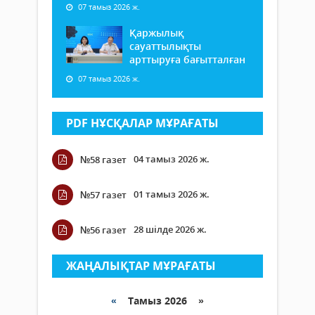
07 тамыз 2026 ж.
Қаржылық
сауаттылықты
арттыруға бағытталған
07 тамыз 2026 ж.
PDF НҰСҚАЛАР МҰРАҒАТЫ
04 тамыз 2026 ж.
№58 газет
01 тамыз 2026 ж.
№57 газет
28 шілде 2026 ж.
№56 газет
ЖАҢАЛЫҚТАР МҰРАҒАТЫ
«
Тамыз 2026 »