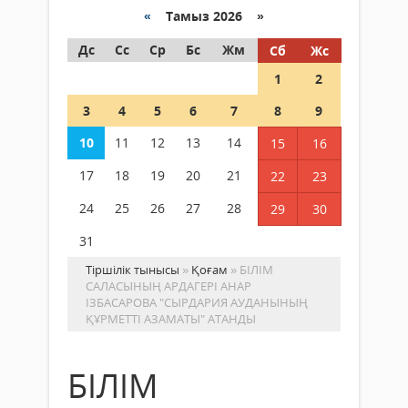
«
Тамыз 2026 »
Дс
Сс
Ср
Бс
Жм
Сб
Жс
1
2
3
4
5
6
7
8
9
10
11
12
13
14
15
16
17
18
19
20
21
22
23
24
25
26
27
28
29
30
31
Тіршілік тынысы
»
Қоғам
» БІЛІМ
САЛАСЫНЫҢ АРДАГЕРІ АНАР
ІЗБАСАРОВА "СЫРДАРИЯ АУДАНЫНЫҢ
ҚҰРМЕТТІ АЗАМАТЫ" АТАНДЫ
БІЛІМ