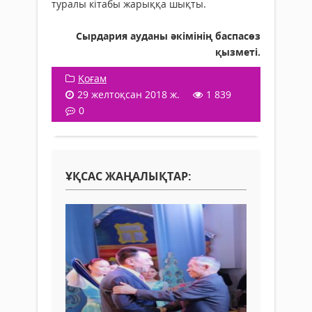
туралы кітабы жарыққа шықты.
Сырдария ауданы әкімінің баспасөз
қызметі.
Қоғам
29 желтоқсан 2018 ж.
1 839
0
ҰҚСАС ЖАҢАЛЫҚТАР: