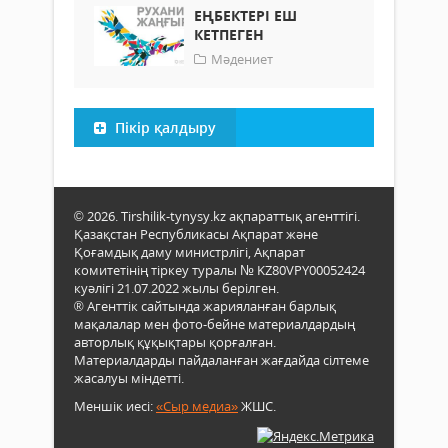
ЕҢБЕКТЕРІ ЕШ
КЕТПЕГЕН
Мәдениет
Пікір қалдыру
© 2026. Tirshilik-tynysy.kz ақпараттық агенттігі.
Қазақстан Республикасы Ақпарат және
Қоғамдық даму министрлігі, Ақпарат
комитетінің тіркеу туралы № KZ80VPY00052424
куәлігі 21.07.2022 жылы берілген.
® Агенттік сайтында жарияланған барлық
мақалалар мен фото-бейне материалдардың
авторлық құқықтары қорғалған.
Материалдарды пайдаланған жағдайда сілтеме
жасалуы міндетті.
Меншік иесі:
«Сыр медиа»
ЖШС.