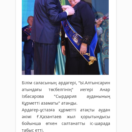
Білім саласының ардагері, "Ы.Алтынсарин
атындағы төсбелгінің" иегері Анар
Ізбасарова "Сырдария ауданының
Құрметті азаматы" атанды.
Ардагер-ұстазға құрметті атақты аудан
әкімі Ғ.Қазантаев жыл қорытындысы
бойынша өткен салтанатты іс-шарада
табыс етті.