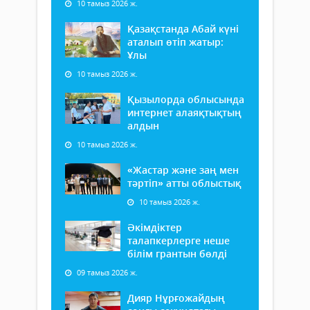
10 тамыз 2026 ж.
Қазақстанда Абай күні
аталып өтіп жатыр:
Ұлы
10 тамыз 2026 ж.
Қызылорда облысында
интернет алаяқтықтың
алдын
10 тамыз 2026 ж.
«Жастар және заң мен
тәртіп» атты облыстық
10 тамыз 2026 ж.
Әкімдіктер
талапкерлерге неше
білім грантын бөлді
09 тамыз 2026 ж.
Дияр Нұрғожайдың