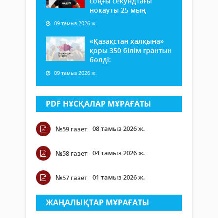
соңғы секундтағы
нокауты 25 мың
09 тамыз 2026 ж.
«Қазақстан халқына»
қоры 350 білім грантын
бөлді:
09 тамыз 2026 ж.
PDF НҰСҚАЛАР МҰРАҒАТЫ
08 тамыз 2026 ж.
№59 газет
04 тамыз 2026 ж.
№58 газет
01 тамыз 2026 ж.
№57 газет
ЖАҢАЛЫҚТАР МҰРАҒАТЫ