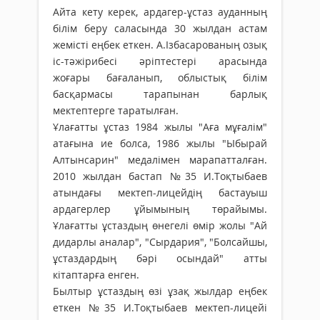
Айта кету керек, ардагер-ұстаз ауданның
білім беру саласында 30 жылдан астам
жемісті еңбек еткен. А.Ізбасарованың озық
іс-тәжірибесі әріптестері арасында
жоғары бағаланып, облыстық білім
басқармасы тарапынан барлық
мектептерге таратылған.
Ұлағатты ұстаз 1984 жылы "Аға мұғалім"
атағына ие болса, 1986 жылы "Ыбырай
Алтынсарин" медалімен марапатталған.
2010 жылдан бастап №35 И.Тоқтыбаев
атындағы мектеп-лицейдің бастауыш
ардагерлер ұйымының төрайымы.
Ұлағатты ұстаздың өнегелі өмір жолы "Ай
дидарлы аналар", "Сырдария", "Болсайшы,
ұстаздардың бәрі осындай" атты
кітаптарға енген.
Былтыр ұстаздың өзі ұзақ жылдар еңбек
еткен №35 И.Тоқтыбаев мектеп-лицейі