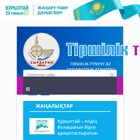
TIRSHILIK-TYNYSY.KZ
АҚПАРАТТЫҚ АГЕНТТІГІ
ЖАҢАЛЫҚТАР
Құрылтай – елдің
болашағын бірге
қалыптастыратын