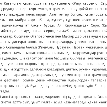
рі Қазақстан Қызылорда телеарнасының «Жыр керуен», «Сыр
 редақторы әрі жүргізушісі, жырау Марат Сүгірбай кеш тізгі
 өнерпаздарды таныстырды. Атап айтар болсақ, Қызылорда 
Ахметов, Майра Сәрсенбаева, Күнсұлу Түрікпен келсе, Шиелі 
 Ташмұхаммед ат басын бұрды. Ал, Қармақшыдан Серік Жа
амбетов, Арал ауданынан Серікқали Жұбаниязов қазыналы то
 қатар, Әбсұлтан Өтепбергенов пен Мұхтар Дәрібаев аудан аб
лантты дәстүрлі әнші, жыршы-жыраулардың есімін елге тан
ыр бойындағы белгілі Жиенбай, Нұртуған, Нартай мектебінің
, елмен қауыштырған салтанатты жиында тыңдармандар рухани
аудандық ішкі саясат бөлімінің басшысы Әбілғазы Төлегенов 
 дәстүрлі әнші-жыршылық өнерді қалыптастырып, оны өнердің
ек, дүйім жұрттың делебесін қоздырып, ұлттық рухани мұрамы
Аталмыш шара аясында жыраулық дәстүр мен жыршы-жыраулар
ба фестивалі осыған дейін «Қазақстан Қызылорда» телеарн
тырылып келеді. Бұл – дәстүрлі өнерімізді дәріптеудің бір көр
ттады.
і әнші-жыршылық – қазақ мәдениетінің күрделі тармағы. Осы 
асиетін арттырып, ұмыт қалған асыл қазыналарды қайта жаңғ