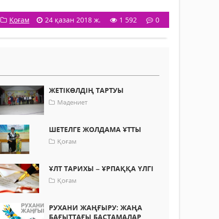
Қоғам
24 қазан 2018 ж.
1 592
0
ЖЕТІКӨЛДІҢ ТАРТУЫ
Мәдениет
ШЕТЕЛГЕ ЖОЛДАМА ҰТТЫ
Қоғам
ҰЛТ ТАРИХЫ – ҰРПАҚҚА ҮЛГІ
Қоғам
РУХАНИ ЖАҢҒЫРУ: ЖАҢА
БАҒЫТТАҒЫ БАСТАМАЛАР