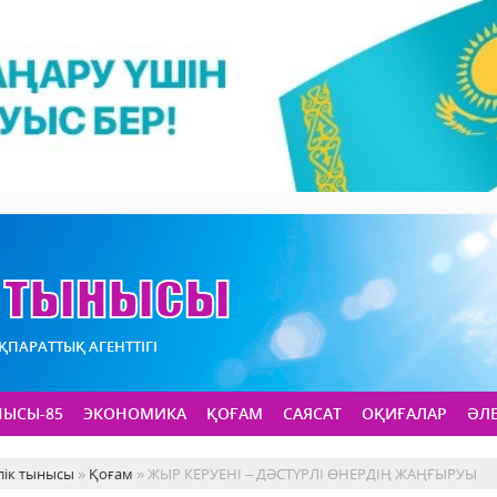
АҚПАРАТТЫҚ АГЕНТТІГІ
НЫСЫ-85
ЭКОНОМИКА
ҚОҒАМ
САЯСАТ
ОҚИҒАЛАР
ӘЛ
лік тынысы
»
Қоғам
» ЖЫР КЕРУЕНІ – ДӘСТҮРЛІ ӨНЕРДІҢ ЖАҢҒЫРУЫ