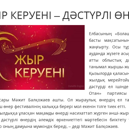
Р КЕРУЕНІ – ДӘСТҮРЛІ 
Елбасының «Болаш
басты мақсатыны
жаңғырту. Осы тұ
ауданда жүзеге ас
атты облыстық дә
танымал жыршы-жы
Қызылорда қаласы
жылдық мерейтой
дәстүрді ел ішінд
Отан» партиясы
сары Мәжит Балқожаев ашты. Ол жыраулық өнердің ел та
 өнер фестивалінің халыққа берері мол екенін тілге тиек етті.
лдыққа ұласқан мақамды өнерді насихаттап жүрген әнші-жыр
 дәстүрлі өнердің әлемдік өркениеттегі мәртебесін биіктету
 оның дамуына мүмкіндік береді, – деді Мәжит Балқожаев.