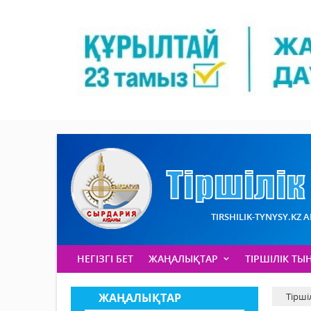
TIRSHILIK-TYNYSY.KZ 
НЕГІЗГІ БЕТ
ЖАҢАЛЫҚТАР
ТІРШІЛІК ТЫ
ЖАҢАЛЫҚТАР
Тірші