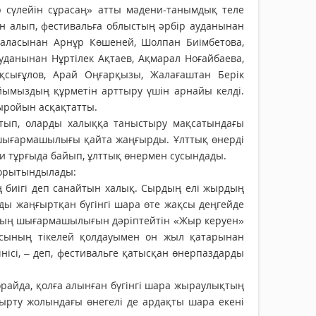
 сүлейін сұрасаң» атты мәдени-танымдық теле
нін алып, фестивальға облыстың әрбір ауданынан
қаласынан Арнұр Көшеней, Шолпан Биімбетова,
ауданынан Нұртілек Ақтаев, Ақмарал Ноғайбаева,
қсығұлов, Арай Оңғарқызы, Жалағаштан Берік
йымыздың құрметін арттыру үшін арнайы келді.
ыройын асқақтатты.
ытып, оларды халыққа таныстыру мақсатындағы
 шығармашылығы қайта жаңғырды. Ұлттық өнерді
 тұрғыда байып, ұлттық өнермен сусындады.
қорытындылады:
 биігі деп санайтын халық. Сырдың елі жырдың
зды жаңғыртқан бүгінгі шара өте жақсы деңгейде
дың шығармашылығын дәріптейтін «Жыр керуен»
асының тікелей қолдауымен он жыл қатарынан
інісі, – деп, фестивальге қатысқан өнерпаздарды
орайда, қолға алынған бүгінгі шара жыраулықтың
ырту жолындағы өнегелі де ардақты шара екені