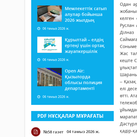
Одан ә
Мемлекеттік сатып
жобаның
алулар бойынша
келген
2026 жылдың
Руслан 
06 тамыз 2026 ж.
Ділназ
Саймағ
Құрылтай – елдің
ертеңі үшін ортақ
Сонымен
жауапкершілік
Жас та
06 тамыз 2026 ж.
кеште С
ұлықтап
Open Air:
Шараны 
Қызылорда
– Қазақ
облысы полиция
департаменті
елі дес
өтті. 
06 тамыз 2026 ж.
тележо
ұйымдас
PDF НҰСҚАЛАР МҰРАҒАТЫ
марапа
Дәстүрл
қадір-қ
04 тамыз 2026 ж.
№58 газет