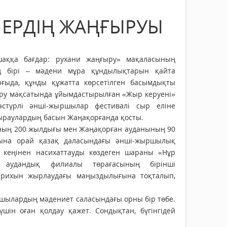
ӨНЕРДІҢ ЖАҢҒЫРУЫ
аққа бағдар: рухани жаңғыру» мақаласының
ң бірі – мәдени мұра құндылықтарын қайта
рғыда, құнды құжатта көрсетілген басымдықты
ыру мақсатында ұйымдастырылған «Жыр керуені»
стүрлі әнші-жыршылар фестивалі сыр еліне
раулардың басын Жаңақорғанда қосты.
ның 200 жылдығы мен Жаңақорған ауданының 90
ына орай қазақ даласындағы әнші-жыршылық
е кеңінен насихаттауды көздеген шараны «Нұр
 аудандық филиалы төрағасының бірінші
рихын жырлаудағы маңыздылығына тоқталып,
шылардың мәдениет саласындағы орны бір төбе.
 үшін оған қолдау қажет. Сондықтан, бүгінгідей