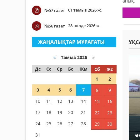
анық.
01 тамыз 2026 ж.
№57 газет
28 шілде 2026 ж.
№56 газет
ЖАҢАЛЫҚТАР МҰРАҒАТЫ
ҰҚС
«
Тамыз 2026 »
Дс
Сс
Ср
Бс
Жм
Сб
Жс
1
2
3
4
5
6
7
8
9
10
11
12
13
14
15
16
17
18
19
20
21
22
23
24
25
26
27
28
29
30
31
Ә