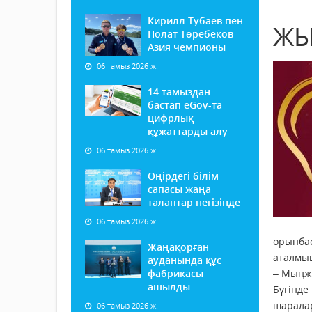
Кирилл Тубаев пен
ЖЫ
Полат Төребеков
Азия чемпионы
06 тамыз 2026 ж.
14 тамыздан
бастап еGov-та
цифрлық
құжаттарды алу
06 тамыз 2026 ж.
Өңірдегі білім
сапасы жаңа
талаптар негізінде
06 тамыз 2026 ж.
орынба
Жаңақорған
аталмыш
ауданында құс
фабрикасы
– Мыңжы
ашылды
Бүгінде
шаралар
06 тамыз 2026 ж.