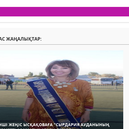
АС ЖАҢАЛЫҚТАР:
НШІ ЖЕҢІС ЫСҚАҚОВАҒА "СЫРДАРИЯ АУДАНЫНЫҢ