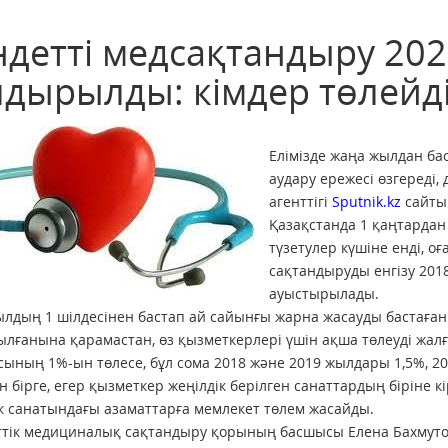
ндетті медсақтандыру 20
лдырылды: кімдер төлейді
Елімізде жаңа жылдан б
аудару ережесі өзгереді
агенттігі
Sputnik.kz
сайты
Қазақстанда 1 қаңтардан 
түзетулер күшіне енді, о
сақтандыруды енгізу 201
ауыстырылады.
лдың 1 шілдесінен бастап ай сайынғы жарна жасауды бастаған
лғанына қарамастан, өз қызметкерлері үшін ақша төлеуді жал
ының 1%-ын төлесе, бұл сома 2018 және 2019 жылдары 1,5%, 20
 бірге, егер қызметкер жеңілдік берілген санаттардың біріне кі
к санатындағы азаматтарға мемлекет төлем жасайды.
тік медициналық сақтандыру қорының басшысы Елена Бахмуто