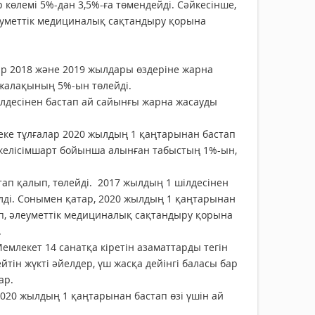
көлемі 5%-дан 3,5%-ға төмендейді. Сәйкесінше,
еуметтік медициналық сақтандыру қорына
лар 2018 және 2019 жылдары өздеріне жарна
і жалақының 5%-ын төлейді.
ілдесінен бастап ай сайынғы жарна жасауды
жеке тұлғалар 2020 жылдың 1 қаңтарынан бастап
ы келісімшарт бойынша алынған табыстың 1%-ын,
п қалып, төлейді. 2017 жылдың 1 шілдесінен
лді. Сонымен қатар, 2020 жылдың 1 қаңтарынан
п, әлеуметтік медициналық сақтандыру қорына
.
Мемлекет 14 санатқа кіретін азаматтарды тегін
ін жүкті әйелдер, үш жасқа дейінгі баласы бар
бар.
2020 жылдың 1 қаңтарынан бастап өзі үшін ай