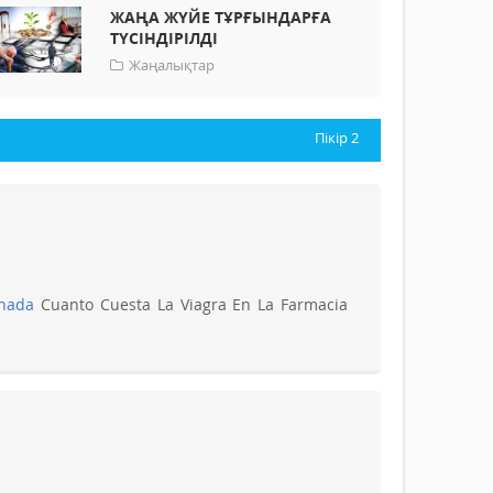
ЖАҢА ЖҮЙЕ ТҰРҒЫНДАРҒА
ТҮСІНДІРІЛДІ
Жаңалықтар
Пікір
2
anada
Cuanto Cuesta La Viagra En La Farmacia