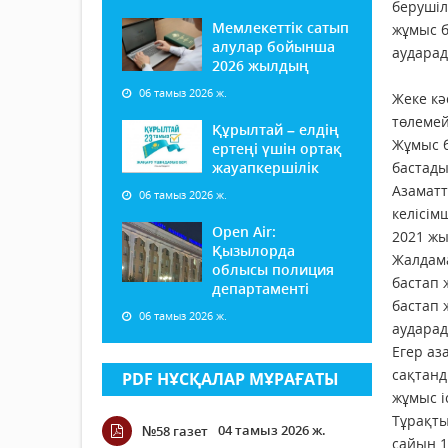
берушіл
Мемлекеттік сатып
жұмыс б
алулар бойынша
аудар
2026 жылдың
06 тамыз 2026 ж.
Жеке кә
төлемей
Құрылтай – елдің
Жұмыс б
ертеңі үшін ортақ
жауапкершілік
бастад
Азаматт
06 тамыз 2026 ж.
келісім
Open Air:
2021 ж
Қызылорда
Жалдама
облысы полиция
бастап 
департаменті
бастап 
06 тамыз 2026 ж.
аударад
Егер аз
сақтанд
PDF НҰСҚАЛАР МҰРАҒАТЫ
жұмыс і
Тұрақты
04 тамыз 2026 ж.
№58 газет
сайын 1