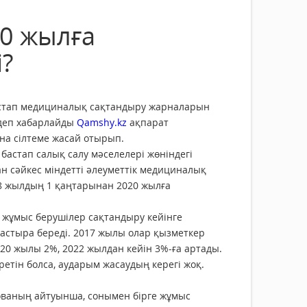
20 жылға
?
астап медициналық сақтандыру жарналарын
, деп хабарлайды
Qamshy.kz
ақпарат
на сілтеме жасай отырып.
бастап салық салу мәселелері жөніндегі
ған сәйкес міндетті әлеуметтік медициналық
8 жылдың 1 қаңтарынан 2020 жылға
 жұмыс берушілер сақтандыру кейінге
ғастыра береді. 2017 жылы олар қызметкер
20 жылы 2%, 2022 жылдан кейін 3%-ға артады.
ретін болса, аударым жасаудың керегі жоқ.
ваның айтуынша, сонымен бірге жұмыс