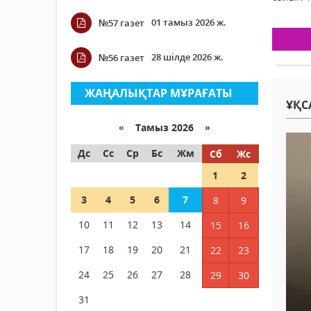
01 тамыз 2026 ж.
№57 газет
28 шілде 2026 ж.
№56 газет
ЖАҢАЛЫҚТАР МҰРАҒАТЫ
ҰҚС
«
Тамыз 2026 »
Дс
Сс
Ср
Бс
Жм
Сб
Жс
1
2
3
4
5
6
7
8
9
10
11
12
13
14
15
16
17
18
19
20
21
22
23
24
25
26
27
28
29
30
31