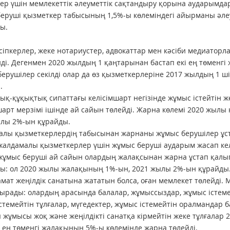
ер үшін мемлекеттік әлеуметтік сақтандыру қорына аударымдар 
еруші қызметкер табысының 1,5%-ы көлеміндегі айырманы әл
ады.
сіпкерлер, жеке нотариустер, адвокаттар мен кәсіби медиатор
ді. Дегенмен 2020 жылдың 1 қаңтарынан бастап екі ең төменг
ерушілер секілді олар да өз қызметкерлеріне 2017 жылдың 1 ш
ы.
ық-құқықтық сипаттағы келісімшарт негізінде жұмыс істейтін 
шарт мерзімі ішінде ай сайын төлейді. Жарна көлемі 2020 жыл
ылы 2%-ын құрайды.
лы қызметкерлердің табысынан жарнаны жұмыс берушілер ұста
жалдамалы қызметкерлер үшін жұмыс беруші аударым жасап ке
жұмыс беруші ай сайын олардың жалақсынан жарна ұстап қалы
ы: ол 2020 жылы жалақының 1%-ын, 2021 жылы 2%-ын құрайды
амат жеңілдік санатына жататын болса, оған мемлекет төлейді. 
ырады: олардың арасында балалар, жұмыссыздар, жұмыс істемейт
стемейтін тұлғалар, мүгедектер, жұмыс істемейтін оралмандар 
 жұмысы жоқ және жеңілдікті санатқа кірмейтін жеке тұлғалар 
 ең төменгі жалақының 5%-ы көлемінде жарна төлейді.