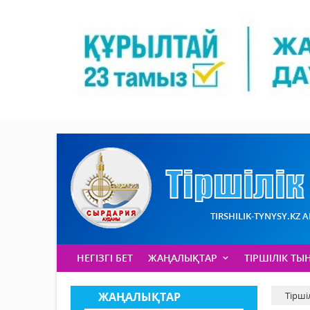
TIRSHILIK-TYNYSY.KZ 
НЕГІЗГІ БЕТ
ЖАҢАЛЫҚТАР
ТІРШІЛІК ТЫ
ЖАҢАЛЫҚТАР
Тірші