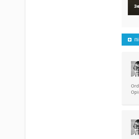
З
Пі
Ord
Opi