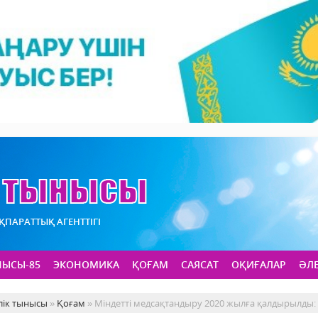
АҚПАРАТТЫҚ АГЕНТТІГІ
НЫСЫ-85
ЭКОНОМИКА
ҚОҒАМ
САЯСАТ
ОҚИҒАЛАР
ӘЛ
лік тынысы
»
Қоғам
» Міндетті медсақтандыру 2020 жылға қалдырылды: 