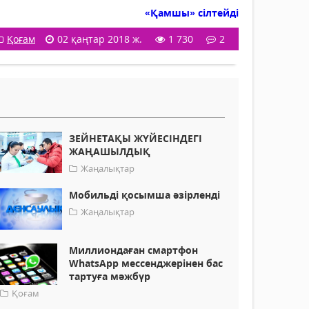
«Қамшы» сілтейді
Қоғам
02 қаңтар 2018 ж.
1 730
2
ЗЕЙНЕТАҚЫ ЖҮЙЕСІНДЕГІ
ЖАҢАШЫЛДЫҚ
Жаңалықтар
Мобильді қосымша әзірленді
Жаңалықтар
Миллиондаған смартфон
WhatsApp мессенджерінен бас
тартуға мәжбүр
Қоғам