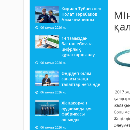
Кирилл Тубаев пен
Мі
Полат Төребеков
Азия чемпионы
қа
06 тамыз 2026 ж.
14 тамыздан
бастап еGov-та
цифрлық
құжаттарды алу
06 тамыз 2026 ж.
Өңірдегі білім
сапасы жаңа
талаптар негізінде
2017 жы
06 тамыз 2026 ж.
қалдыры
Жаңақорған
жалақыс
ауданында құс
Сонымен
фабрикасы
Жеңілді
ашылды
Әлеумет
06 тамыз 2026 ж.