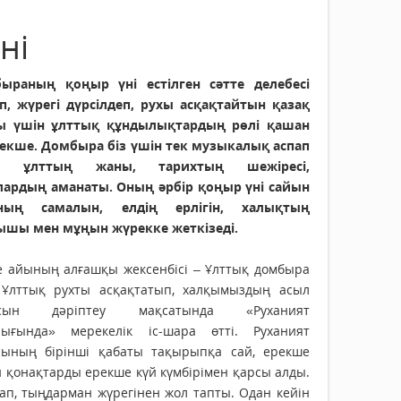
ні
ыраның қоңыр үні естілген сәтте делебесі
п, жүрегі дүрсілдеп, рухы асқақтайтын қазақ
ы үшін ұлттық құндылықтардың рөлі қашан
рекше. Домбыра біз үшін тек музыкалық аспап
с, ұлттың жаны, тарихтың шежіресі,
лардың аманаты. Оның әрбір қоңыр үні сайын
ның самалын, елдің ерлігін, халықтың
ышы мен мұңын жүрекке жеткізеді.
е айының алғашқы жексенбісі – Ұлттық домбыра
. Ұлттық рухты асқақтатып, халқымыздың асыл
асын дәріптеу мақсатында «Руха­ният
лығында» мерекелік іс-шара өтті. Руханият
сының бірінші қабаты тақырыпқа сай, ерекше
н қонақтарды ерек­ше күй күмбірімен қарсы алды.
ап, тыңдарман жүрегінен жол тапты. Одан кейін