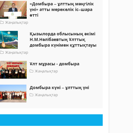
«Домбыра – ұлттың мәңгілік
үні» атты мерекелік іс–шара
өтті
Жаңалықтар
Қызылорда облысының әкімі
Н.М.Нәлібаевтың Ұлттық
домбыра күнімен құттықтауы
Жаңалықтар
Ұлт мұрасы - домбыра
Жаңалықтар
Домбыра күні – ұлттың үні
Жаңалықтар