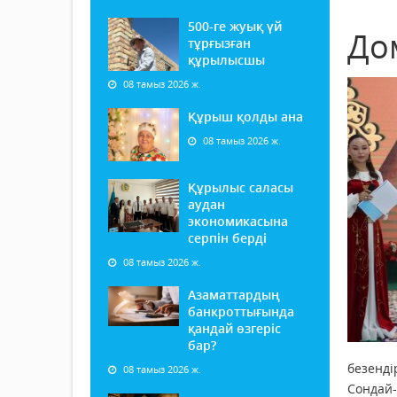
500-ге жуық үй
Дом
тұрғызған
құрылысшы
08 тамыз 2026 ж.
Құрыш қолды ана
08 тамыз 2026 ж.
Құрылыс саласы
аудан
экономикасына
серпін берді
08 тамыз 2026 ж.
Азаматтардың
банкроттығында
қандай өзгеріс
бар?
безенді
08 тамыз 2026 ж.
Сондай-