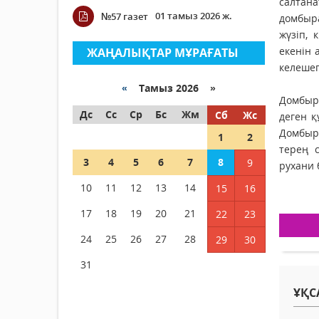
салтан
01 тамыз 2026 ж.
№57 газет
домбыра
жүзіп, 
екенін 
ЖАҢАЛЫҚТАР МҰРАҒАТЫ
келешег
«
Тамыз 2026 »
Домбыра
Дс
Сс
Ср
Бс
Жм
Сб
Жс
деген қ
Дом­быр
1
2
терең 
3
4
5
6
7
8
9
рухани 
10
11
12
13
14
15
16
17
18
19
20
21
22
23
24
25
26
27
28
29
30
31
ҰҚС