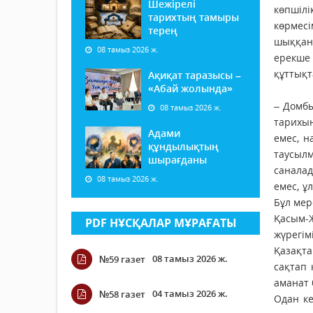
Шежірелі
көпшіл
тарихтың тамыры
көрмес
терең
шыққан
08 тамыз 2026 ж.
ерекше 
құттықт
Ақиқат таразысы –
«Абай жолында»
– Домбы
08 тамыз 2026 ж.
тарихын
Адами
емес, н
құндылықтың
таусылм
шырағданы
саналад
08 тамыз 2026 ж.
емес, ұ
Бұл мер
Қасым-
PDF НҰСҚАЛАР МҰРАҒАТЫ
жүрегім
Қазақта
08 тамыз 2026 ж.
№59 газет
сақтап 
аманат 
04 тамыз 2026 ж.
№58 газет
Одан ке