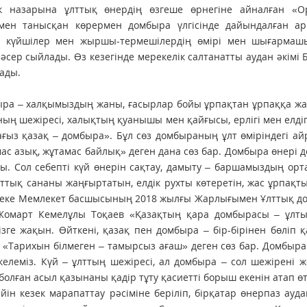
ік назарына ұлттық өнердің өзгеше өрнегіне айналған «
імен танысқан көрермен домбыра үлгісінде дайындалған а
 күйшілер мен жыр­шы-термешілердің өмірі мен шығармашы
әсер сыйлады. Өз кезегінде мерекелік салтанатты аудан әкімі
ады.
ра – халқымыздың жаны, ғасырлар бойы ұрпақтан ұрпаққа жалғ
ың шежіресі, халықтың қуанышы мен қайғысы, ерлігі мен елдіг
ағыз қазақ – домбыра». Бұл сөз домбыраның ұлт өміріндегі а
ас азық, жұтамас байлық» деген дана сөз бар. Домбыра өнері 
ы. Сол себепті күй өнерін сақтау, дамыту – баршамыздың орт
лттық сананы жаңғыртатын, елдік рухты көтеретін, жас ұрпақт
еке Мемлекет басшысының 2018 жылғы Жарлығымен Ұлттық домб
Жомарт Кемелұлы Тоқаев «Қазақтың қара дом­бырасы – ұл
ізге жақын. Өйткені, қазақ пен домбыра – бір-бірінен бөліп қ
 «Тарихын білмеген – тамырсыз ағаш» деген сөз бар. Домбы
келеміз. Күй – ұлттың шежіресі, ал домбыра – сол шежірені же
болған асыл қазынаны қадір тұту қасиетті борыш екенін атап өт
йін кезек марапаттау рәсі­міне беріліп, бірқатар өнерпаз ауда