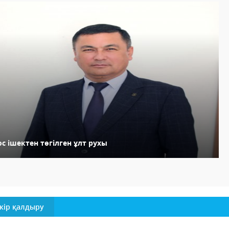
с ішектен төгілген ұлт рухы
кір қалдыру