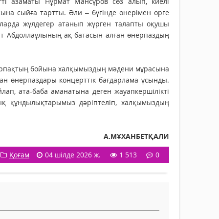
ті азаматы Нұрмат Мансұров сөз алып, киелі
на сыйға тартты. Әли – бүгінде өнерімен өрге
ауларда жүлдегер атанып жүрген талапты оқушы
ат Абдоллаұлының ақ батасын алған өнерпаздың
 ұрпақ­тың бойына халқымыздың мәде­ни мұрасына
дан өнерпаздары кон­церттік бағдарлама ұсынды.
лап, ата-баба аманатына деген жауапкершілікті
ық құндылықтарымыз дәріп­теліп, халқымыздың
А.МҰХАНБЕТҚАЛИ
Қоғам
04 шілде 2026 ж.
1 513
0