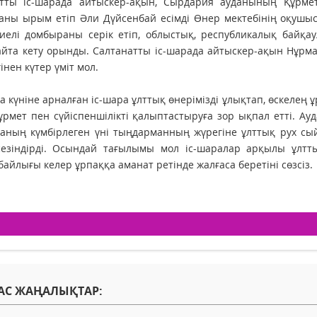
атты іс-шарада айтыскер-ақын, Сырдария ауданының Құрмет
ны ырым етіп Әли Дүйсенбай есімді Өнер мектебінің оқушысы
киелі домбыраны серік етіп, облыстық, республикалық байқ
айта кету орынды. Салтанатты іс-шарада айтыскер-ақын Нұрм
інен күтер үміт мол.
 күніне арналған іс-шара ұлттық өнерімізді ұлықтап, өскелең
ұрмет пен сүйіс­пеншілікті қалыптастыруға зор ықпал етті. Ау
аның күмбірлеген үні тыңдарманның жүрегіне ұлт­тық рух сый
сезіндірді. Осындай тағылымы мол іс-шаралар арқылы ұлтт
бай­лығы келер ұрпаққа аманат ретінде жалғаса беретіні сөзсіз.
АС ЖАҢАЛЫҚТАР: