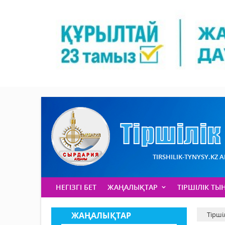
TIRSHILIK-TYNYSY.KZ 
НЕГІЗГІ БЕТ
ЖАҢАЛЫҚТАР
ТІРШІЛІК ТЫ
ЖАҢАЛЫҚТАР
Тірші