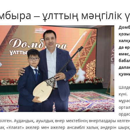
быра – ұлттың мәңгілік ү
Домб
қозы
халқ
да е
еме
баба
дала
қуан
Шілд
күні
мұр
орта
орда
рілген. Аудандық, ауылдық өнер мектебінің өнер­паздары келге
ақ «Ұлағат» әкелер мен әжелер ансамблі халық әндерін шырқ