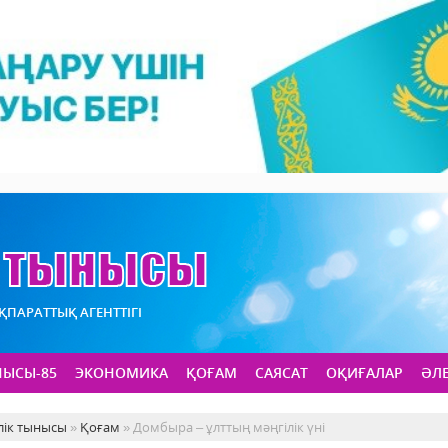
АҚПАРАТТЫҚ АГЕНТТІГІ
НЫСЫ-85
ЭКОНОМИКА
ҚОҒАМ
САЯСАТ
ОҚИҒАЛАР
ӘЛ
лік тынысы
»
Қоғам
» Домбыра – ұлттың мәңгілік үні