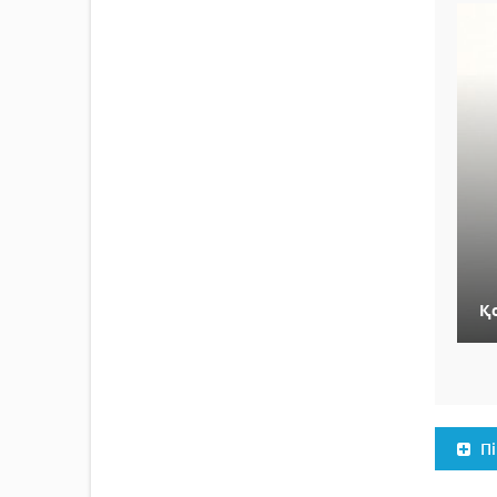
Қо
Пі