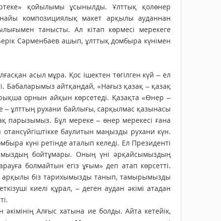
Ортеке» қойылымы ұсынылды. Ұлттық қолөнер
рнайы композициялық макет арқылы аудан­нан
лығымен танысты. Ал кітап көрмесі мерекеге
 Берік Сәрменбаев ашып, ұлттық домбыра күнімен
асқан асыл мұра. Қос ішектен төгілген күй – ел
і. Бабаларымыз айтқандай, «Нағыз қазақ – қазақ
йрықша орнын айқын көр­сетеді. Қазақта «Өнер –
де – ұлттың рухани байлығы, сарқылмас қазынасы
ақ парызымыз. Бұл мереке – өнер мерекесі ғана
ы отансүйгіштікке баулитын маңызды рухани күн.
ыра күні ретінде аталып келеді. Ел Президенті
тымыздың бойтұмары. Оның үні әрқайсымыздың
арауға болмайтын егіз ұғым» деп атап көрсетті.
ра арқылы біз тарихымызды танып, тамырымызды
ткізуші киелі құрал, – деген аудан әкімі атадан
ті.
н әкімінің Алғыс хатына ие болды. Айта кетейік,