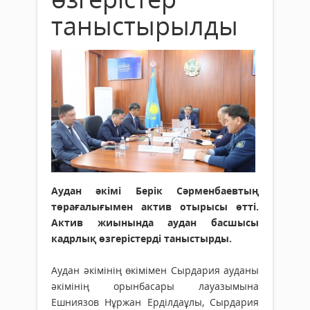
таныстырылды
Аудан әкімі Берік Сәрменбаевтың
төрағалығымен актив отырысы өтті.
Актив жиынында аудан басшысы
кадрлық өзгерістерді таныстырды.
Аудан әкімінің өкімімен Сырдария ауданы
әкімінің орынбасары лауазымына
Ешниязов Нұржан Ерділдаұлы, Сырдария