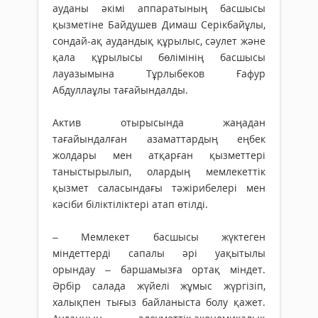
ауданы әкімі аппаратының басшысы
қызметіне Байдушев Димаш Серікбайұлы,
сондай-ақ аудандық құрылыс, сәулет және
қала құрылысы бөлімінің басшысы
лауазымына Тұрлыбеков Ғафур
Абдуллаұлы тағайындалды.
Актив отырысында жаңадан
тағайындалған азаматтардың еңбек
жолдары мен атқарған қызметтері
таныстырылып, олардың мемлекеттік
қызмет саласындағы тәжірибелері мен
кәсіби біліктіліктері атап өтілді.
– Мемлекет басшысы жүктеген
міндеттерді сапалы әрі уақытылы
орындау – баршамызға ортақ міндет.
Әрбір салада жүйелі жұмыс жүргізіп,
халықпен тығыз байланыста болу қажет.