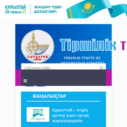
TIRSHILIK-TYNYSY.KZ
АҚПАРАТТЫҚ АГЕНТТІГІ
ЖАҢАЛЫҚТАР
Құрылтай – елдің
ертеңі үшін ортақ
жауапкершілік