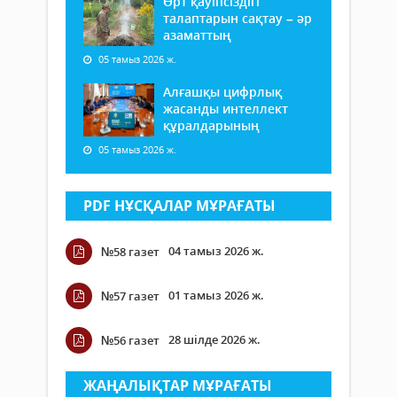
Өрт қауіпсіздігі
талаптарын сақтау – әр
азаматтың
05 тамыз 2026 ж.
Алғашқы цифрлық
жасанды интеллект
құралдарының
05 тамыз 2026 ж.
PDF НҰСҚАЛАР МҰРАҒАТЫ
04 тамыз 2026 ж.
№58 газет
01 тамыз 2026 ж.
№57 газет
28 шілде 2026 ж.
№56 газет
ЖАҢАЛЫҚТАР МҰРАҒАТЫ