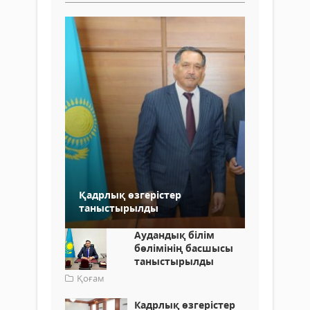
Қадрлық өзгерістер
таныстырылды
Аудандық білім
бөлімінің басшысы
таныстырылды
Қоғам
Кадрлық өзгерістер