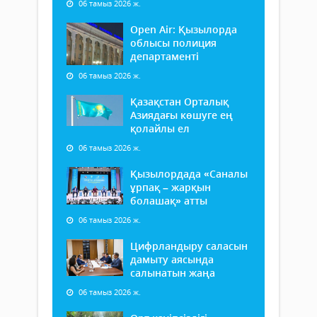
06 тамыз 2026 ж.
Open Air: Қызылорда
облысы полиция
департаменті
06 тамыз 2026 ж.
Қазақстан Орталық
Азиядағы көшуге ең
қолайлы ел
06 тамыз 2026 ж.
Қызылордада «Саналы
ұрпақ – жарқын
болашақ» атты
06 тамыз 2026 ж.
Цифрландыру саласын
дамыту аясында
салынатын жаңа
06 тамыз 2026 ж.