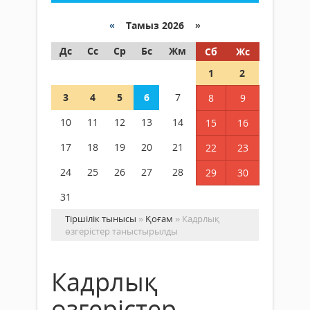
«
Тамыз 2026 »
Дс
Сс
Ср
Бс
Жм
Сб
Жс
1
2
3
4
5
6
7
8
9
10
11
12
13
14
15
16
17
18
19
20
21
22
23
24
25
26
27
28
29
30
31
Тіршілік тынысы
»
Қоғам
» Кадрлық
өзгерістер таныстырылды
Кадрлық
өзгерістер