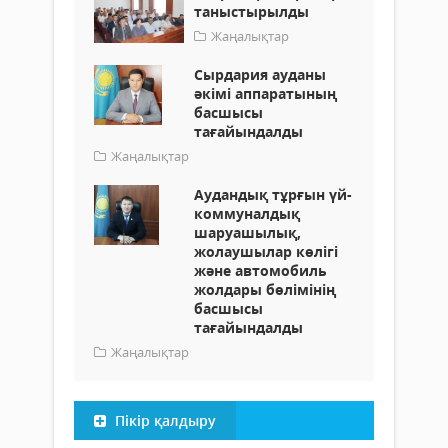
таныстырылды
Жаңалықтар
Сырдария ауданы
әкімі аппаратының
басшысы
тағайындалды
Жаңалықтар
Аудандық тұрғын үй-
коммуналдық
шаруашылық,
жолаушылар көлігі
және автомобиль
жолдары бөлімінің
басшысы
тағайындалды
Жаңалықтар
Пікір қалдыру