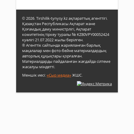
© 2026. Tirshilik-tynysy.kz ақпараттық агенттігі.
Қазақстан Республикасы Ақпарат және
Қоғамдық даму министрлігі, Ақпарат
комитетінің тіркеу туралы № KZ80VPY00052424
куәлігі 21.07.2022 жылы берілген.
® Агенттік сайтында жарияланған барлық
мақалалар мен фото-бейне материалдардың
авторлық құқықтары қорғалған.
Материалдарды пайдаланған жағдайда сілтеме
жасалуы міндетті.
Меншік иесі:
«Сыр медиа»
ЖШС.