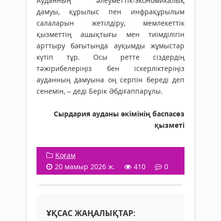
Ауданның әлеуметтік-экономикалық
дамуы, құрылыс пен инфрақұрылым
салаларын жетілдіру, мемлекеттік
қызметтің ашықтығы мен тиімділігін
арттыру бағытында ауқымды жұмыстар
күтіп тұр. Осы ретте сіздердің
тәжірибелеріңіз бен іскерліктеріңіз
ауданның дамуына оң серпін береді деп
сенемін, – деді Берік Әбдіғаппарұлы.
Сырдария ауданы әкімінің баспасөз
қызметі
Қоғам
20 мамыр 2026 ж.
410
0
ҰҚСАС ЖАҢАЛЫҚТАР: