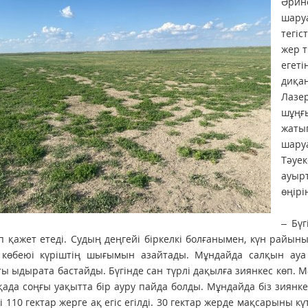
Әрине
шаруа
тегіс
жер 
егеті
диқан
Лазер
шұңғы
жатып
шару
Тәуек
ауыр
өңірі
– Бүг
п қажет етеді. Судың деңгейі біркелкі болғанымен, күн райы
 көбеюі күріштің шығымын азайтады. Мұндайда салқын ауа 
ы ыдырата бас­тайды. Бүгінде сан түрлі дақылға зиянкес көп. 
да соңғы уақытта бір ауру пайда болды. Мұндайда біз зиянке
і 110 гектар жерге ақ егіс егілді. 30 гектар жерде мақсарыны