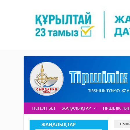
TIRSHILIK-TYNYSY.KZ 
НЕГІЗГІ БЕТ
ЖАҢАЛЫҚТАР
ТІРШІЛІК ТЫ
ЖАҢАЛЫҚТАР
Тірші