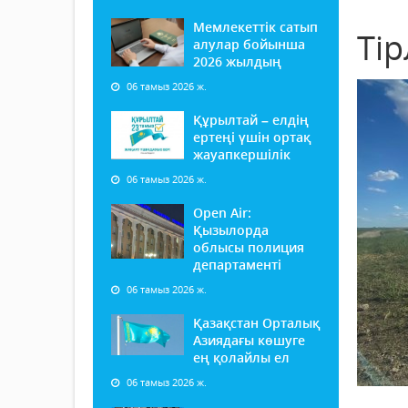
Мемлекеттік сатып
Ті
алулар бойынша
2026 жылдың
06 тамыз 2026 ж.
Құрылтай – елдің
ертеңі үшін ортақ
жауапкершілік
06 тамыз 2026 ж.
Open Air:
Қызылорда
облысы полиция
департаменті
06 тамыз 2026 ж.
Қазақстан Орталық
Азиядағы көшуге
ең қолайлы ел
06 тамыз 2026 ж.