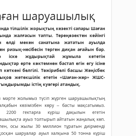
раған шаруашылық
нда тілшілік жорықтың кезекті сапары Шаған
ында жалғасын тапты. Тереңөзектен кейінгі
н елді мекен санатына жататын ауылда
ен ризық-несібесін терген диқан ағайын бар.
ір іске жұдырықтай жұмыла кететін
ндықтар ерте көктемнен бастап егін егу ісіне
іп кеткені белгілі. Тәжірибелі басшы Жеңісбек
ықов жетекшілік ететін «Шаған-жер» ЖШС-
 тыңдырымды істің куәгері атандық.
й мәрте жолымыз түсіп жүрген шаруашылықтың
 алқабын көзімізбен көру – басты мақсатымыз.
л 2200 гектарға күріш дақылын егетін
ашылықта ауыз толтырып айтатын жаңалық көп.
лен, осы жылы 30 миллион тұратын диірменді
 қосқан шаруалар ауыл халқына 50 тонна күріш