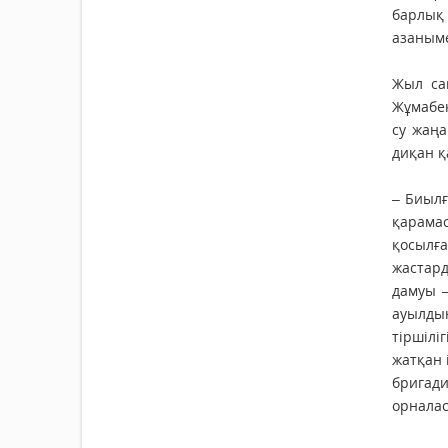
барлық
азаныме
Жыл са
Жұмабек
су жаңа
диқан қ
– Биыл
қарамас
қосылға
жастард
дамуы –
ауылдың
тіршілі
жатқан 
бригад
орналас