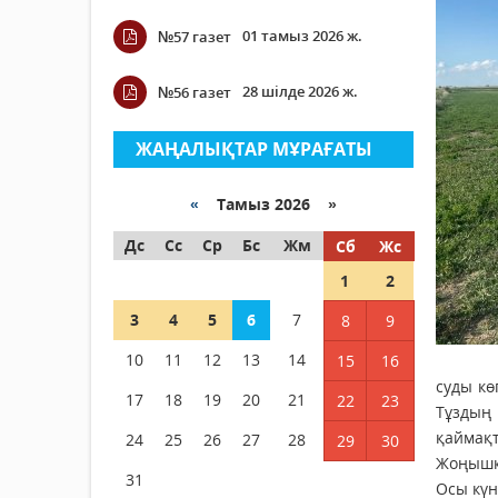
01 тамыз 2026 ж.
№57 газет
28 шілде 2026 ж.
№56 газет
ЖАҢАЛЫҚТАР МҰРАҒАТЫ
«
Тамыз 2026 »
Дс
Сс
Ср
Бс
Жм
Сб
Жс
1
2
3
4
5
6
7
8
9
10
11
12
13
14
15
16
суды кө
17
18
19
20
21
22
23
Тұздың
қаймақт
24
25
26
27
28
29
30
Жоңышқа
31
Осы күн