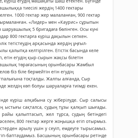
, күріш егудің машақаты шаш етектен. Бүгінде
шылыққа тиесілі жердің 1400 гектары
телген. 1000 гектар жер малаланған, 900 гектар
тырмаланған. «Лидер» мен «Каурис» сұрыпын
н шаруашылық 5 бригадаға бөлінген. Осы күні
дар 800 гектарға күріш дақылын сепкен.
лік тегістеудің арқасында жердің ұңғыл-
лы қалыпқа келтірілген. Егістік басында келе
, егін егудің қыр-сырын жақсы білетін
ашылық төрағасының орынбасары Жамбыл
елов біз біле бермейтін егін егудің
тпалығына тоқталды. Жалпы алғанда, Сыр
нде желдің көп болуы шаруаларға тиімді екен.
інде күріш алқабына су жіберілуде. Сыр салысы
ның ыстығы сақталса, судың тұзы қалқып шығады.
райы қалыптасып, жел тұрса, судың бетіндегі
Мәселен, 800 гектар жерге жоңышқа егіп отырмыз.
стерден арылу үшін у сеуіп, емдеуге тырысамыз.
 күтіп-баптаудамыз. Басшының орынбасары ретінде