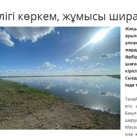
рлігі көркем, жұмысы ши
Жақы
ауыл
үлке
жерд
Әрб
шаға
кіріс
Сызд
інде
Тала
егіс
Биы
шару
Мәсе
іске