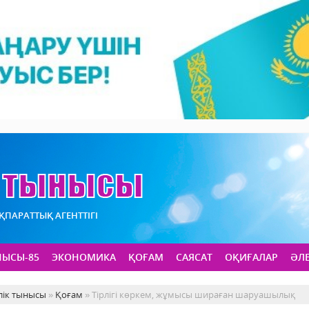
АҚПАРАТТЫҚ АГЕНТТІГІ
НЫСЫ-85
ЭКОНОМИКА
ҚОҒАМ
САЯСАТ
ОҚИҒАЛАР
ӘЛ
лік тынысы
»
Қоғам
» Тірлігі көркем, жұмысы шираған шаруашылық