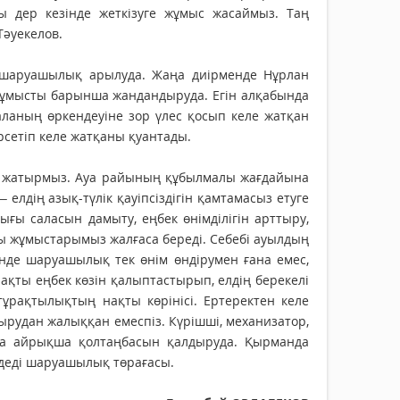
ы дер кезінде жеткізуге жұмыс жасаймыз. Таң
Тәуекелов.
 шар­уашылық арылуда. Жаңа диірменде Нұрлан
ұмысты барынша жандандыруда. Егін ал­қабында
саланың өркендеуіне зор үлес қосып келе жатқан
рсетіп келе жатқаны қуантады.
ып жатырмыз. Ауа райының құбылмалы жағдайына
 елдің азық-түлік қауіпсіздігін қамтамасыз етуге
ғы саласын дамыту, еңбек өнімділігін арттыру,
 жұмыстарымыз жалғаса береді. Себебі ауылдың
нде шаруашылық тек өнім өндірумен ғана емес,
ақты еңбек көзін қалыптастырып, елдің берекелі
тұрақтылықтың нақты көрінісі. Ертеректен келе
астырудан жалыққан емеспіз. Күрішші, механизатор,
на айрықша қолтаңбасын қалдыруда. Қырманда
– деді шаруашылық төрағасы.