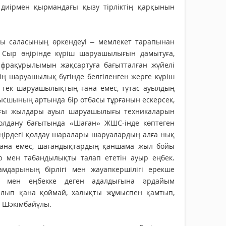
 диірмен қырмандағы қызу тірліктің қарқынын
ы саласының өркендеуі – мемлекет тарапынан
е, Сыр өңірінде күріш шаруашылығын дамытуға,
инфрақұрылымын жақсартуға бағытталған жүйелі
ің шаруашылық бүгінде белгіленген жерге күріш
– тек шаруашылықтың ғана емес, тұтас ауылдың
мысшының артында бір отбасы тұрғанын ескерсек,
Соңғы жылдары ауыл шаруашылығы техникаларын
 қолдану бағытында «Шаған» ЖШС-інде көптеген
өңірдегі қолдау шаралары шаруалардың алға нық
і ғана емес, шағандықтардың қаншама жыл бойы
р мен табандылықты талап ететін ауыр еңбек.
амдарының бірлігі мен жауапкершілігі ерекше
ы мен еңбекке деген адалдығына әрдайым
алып қана қоймай, халықты жұмыспен қамтып,
к Шәкімбайұлы.