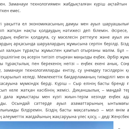
рген. Заманауи технологиямен жабдықталған күріш ақтайтын
ткен емес.
ргі уақытта ел экономикасының дамуы мен ауыл шаруашылығ
іліп жатқан нақты қолдаудың нәтижесі деп білемін. Әсірес
ардың еңбегін қолдауға, су мәселесін реттеуге және ауыл 
рдың ар­қасында шаруалардың жұмысына серпін берілді. Бізд
ауыл халқын тұрақты жұмыспен қамтып отырғаны мәлім. Бұл 
іршілігіне оң әсерін тигізіп отырған маңызды еңбек. Әрбір жұ
ғы тұрақтылық пен берекенің негізі – еңбек екені анық. 
, заманауи технологияларды енгізу, су үнемдеу тәсілдерін
тқарылып келеді. Мемлекеттік бағдарламаның тиімділігі мен 
жасауына мүмкіндік берді. Күріш – Сыр елінің басты бренд
сып келе жатқан кәсібінің жемісі. Диқаншылық – маңдай те
гі дала жұмыстары мен күзгі жиын-терім кезінде еңбек ад
ады. Осындай сәттерде ауыл азаматтарының ынтымағ
лығымды білдіремін. Біздің басты мақсатымыз – мол өнім 
 әлеуметтік жағдайының жақсаруына үлес қосу, – деді Жеңісбе