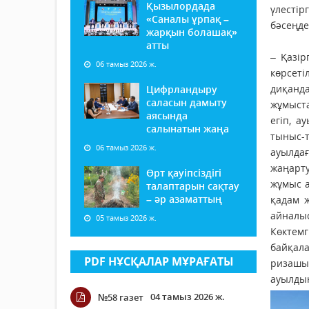
Қызылордада
үлесті
«Саналы ұрпақ –
бәсеңде
жарқын болашақ»
атты
– Қазі
06 тамыз 2026 ж.
көрсет
диқанд
Цифрландыру
саласын дамыту
жұмыста
аясында
егіп, 
салынатын жаңа
тыныс-т
06 тамыз 2026 ж.
ауылда
жаңарту
Өрт қауіпсіздігі
жұмыс а
талаптарын сақтау
– әр азаматтың
қадам 
айналы
05 тамыз 2026 ж.
Көктем
байқал
PDF НҰСҚАЛАР МҰРАҒАТЫ
ризашы
ауылдың
04 тамыз 2026 ж.
№58 газет