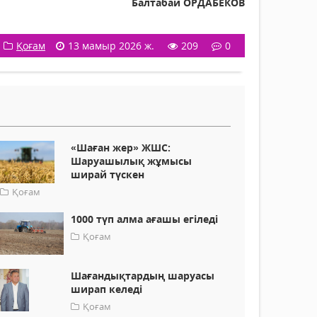
Балтабай ОРДАБЕКОВ
Қоғам
13 мамыр 2026 ж.
209
0
«Шаған жер» ЖШС:
Шаруашылық жұмысы
ширай түскен
Қоғам
1000 түп алма ағашы егіледі
Қоғам
Шағандықтардың шаруасы
ширап келеді
Қоғам