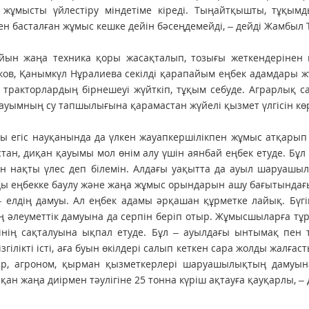
 жұмысты үйлестіру міндетіме кіреді. Тыңайтқышты, тұқымд
н басталған жұмыс кешке дейін бәсеңдемейді, – дейді Жамбыл 
йын жаңа техника қоры жа­сақталып, тозығы жеткендерінен
ов, Қанымкүл Нұралиева секілді қарапайым еңбек адамдары ж
 тракторлардың бір­нешеуі жүйткіп, тұқым себуде. Аграр­лық 
ауымның су тапшылығына қарамастан жүйелі қызмет үлгісін кө
ғы егіс науқанында да үлкен жауапкершілікпен жұмыс атқар
тан, диқан қауымы мол өнім алу үшін аянбай еңбек етуде. Бұл –
н нақты үлес деп білемін. Алдағы уақытта да ауыл шаруашылы
ы еңбекке баулу және жаңа жұмыс орындарын ашу бағытындағы
 елдің дамуы. Ал еңбек адамы әрқашан құрметке лайық. Бүгі
 әлеуметтік дамуына да серпін беріп отыр. Жұмысшыларға тұр
гінің сақталуына ықпал етуде. Бұл – ауылдағы ынтымақ пен 
ізгілікті істі, аға буын өкілдері салып кеткен сара жолды жалғ
ир, агроном, қырман қызметкерлері шаруашылықтың дамуы
қан жаңа диірмен тәулігіне 25 тонна күріш ақтауға қауқарлы, 