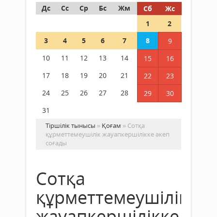
Дс
Сс
Ср
Бс
Жм
Сб
Жс
1
2
3
4
5
6
7
8
9
10
11
12
13
14
15
16
17
18
19
20
21
22
23
24
25
26
27
28
29
30
31
Тіршілік тынысы
»
Қоғам
» Сотқа
құрметтемеушілік жауапкершілікке әкеп
соғады
Сотқа
құрметтемеушілік
жауапкершілікке