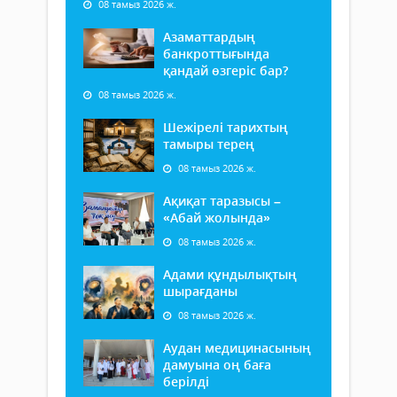
08 тамыз 2026 ж.
Азаматтардың
банкроттығында
қандай өзгеріс бар?
08 тамыз 2026 ж.
Шежірелі тарихтың
тамыры терең
08 тамыз 2026 ж.
Ақиқат таразысы –
«Абай жолында»
08 тамыз 2026 ж.
Адами құндылықтың
шырағданы
08 тамыз 2026 ж.
Аудан медицинасының
дамуына оң баға
берілді