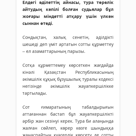
Елдегі әділеттің айнасы, тура төрелік
айтудың кепілі болған судьялар бұл
жоғары міндетті атқару үшін үлкен
сыннан өтеді.
Сондықтан, халық сенетін, әділдікті
шешеді деп үміт артатын сотты құрметтеу
– ел азаматтарының парызы.
Сотқа құрметтемеу көрсеткен жағдайда
кінәлі Қазақстан Республикасының
әкімшілік құқық бұзушылық туралы кодексі
негізінде әкімшілік жауапкершілікке
тартылады.
Сот ғимаратының табалдырығын
аттағаннан бастап бұл жауапкершілікті
әрбір жан сезінуі керек. Тура би алаңында
жалған сөйлеп, көрер көзге шындыққа
жанаспайтын куәгерлік көрсету де сотты