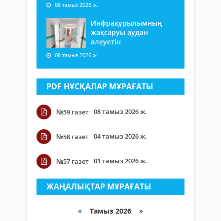
08 тамыз 2026 ж.
Инфрақұрылымның
жақсаруы аудан
әлеуетін
08 тамыз 2026 ж.
PDF НҰСҚАЛАР МҰРАҒАТЫ
08 тамыз 2026 ж.
№59 газет
04 тамыз 2026 ж.
№58 газет
01 тамыз 2026 ж.
№57 газет
ЖАҢАЛЫҚТАР МҰРАҒАТЫ
«
Тамыз 2026 »