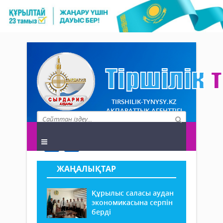
TIRSHILIK-TYNYSY.KZ
АҚПАРАТТЫҚ АГЕНТТІГІ
ЖАҢАЛЫҚТАР
Құрылыс саласы аудан
экономикасына серпін
берді