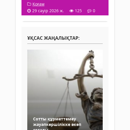
Қоғам
29 сәуір 2026 ж.
125
0
ҰҚСАС ЖАҢАЛЫҚТАР:
Сотты құрметтемеу
жауапкершілікке әкеп
соғады