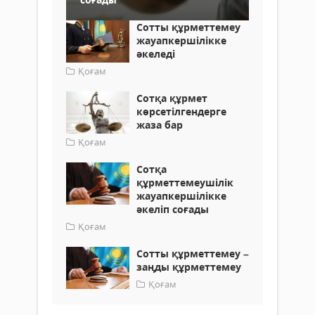
Сотты құрметтемеу
жауапкершілікке
әкеледі
Қоғам
Сотқа құрмет
көрсетілгендерге
жаза бар
Қоғам
Сотқа
құрметтемеушілік
жауапкершілікке
әкеліп соғады
Қоғам
Сотты құрметтемеу –
заңды құрметтемеу
Қоғам