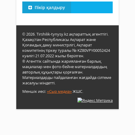
Пікір қалдыру
© 2026. Tirshilik-tynysy.kz ақпараттық агенттігі.
Қазақстан Республикасы Ақпарат және
Қоғамдық даму министрлігі, Ақпарат
комитетінің тіркеу туралы № KZ80VPY00052424
куәлігі 21.07.2022 жылы берілген.
® Агенттік сайтында жарияланған барлық
мақалалар мен фото-бейне материалдардың
авторлық құқықтары қорғалған.
Материалдарды пайдаланған жағдайда сілтеме
жасалуы міндетті.
Меншік иесі:
«Сыр медиа»
ЖШС.