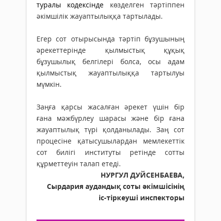
туралы кодексінде
көзделген тәртіппен
әкімшілік жауаптылыққа тартылады.
Егер сот отырысында тәртіп бұзушының
әрекеттерінде қылмыстық құқық
бұзушылық белгілері болса, осы адам
қылмыстық жауаптылыққа тартылуы
мүмкін.
Заңға қарсы жасалған әрекет үшін бір
ғана мәжбүрлеу шарасы және бір ғана
жауаптылық түрі қолданылады. Заң сот
процесіне қатысушылардан мемлекеттік
сот билігі институты ретінде сотты
құрметтеуін талап етеді.
НУРГУЛ ДУЙСЕНБАЕВА,
Сырдария аудандық соты әкімшісінің
іс-тіркеуші инспекторы