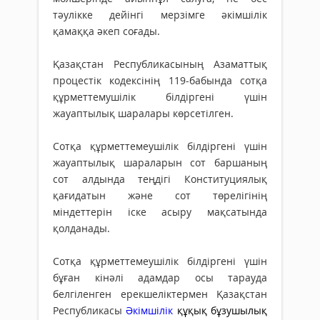
тәулікке дейінгі мерзімге әкімшілік
қамаққа әкеп соғады.
Қазақстан Республикасының Азаматтық
процестік кодексінің 119-бабында сотқа
құрметтемушілік білдіргені үшін
жауаптылық шаралары көрсетілген.
Сотқа құрметтемеушілік білдіргені үшін
жауаптылық шараларын сот баршаның
сот алдында теңдігі Конституциялық
қағидатын және сот төрелігінің
міндеттерін іске асыру мақсатында
қолданады.
Сотқа құрметтемеушілік білдіргені үшін
бұған кінәлі адамдар осы тарауда
белгіленген ерекшеліктермен Қазақстан
Республикасы
Әкімшілік
құқық бұзушылық