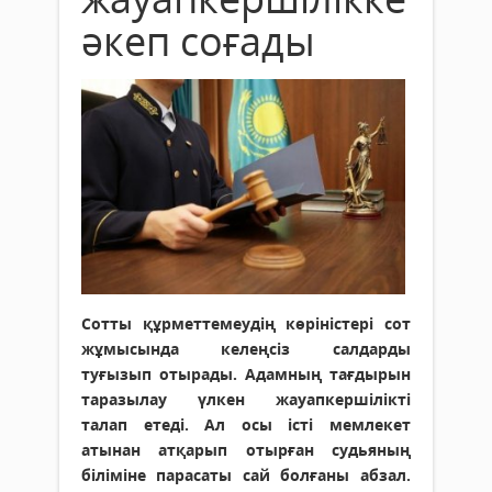
әкеп соғады
Сотты құрметтемеудің көріністері сот
жұмысында келеңсіз салдарды
туғызып отырады. Адамның тағдырын
таразылау үлкен жауапкершілікті
талап етеді. Ал осы істі мемлекет
атынан атқарып отырған судьяның
біліміне парасаты сай болғаны абзал.