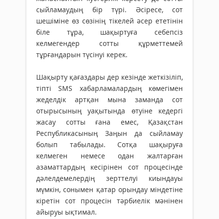
сыйламаудың бір түрі. Әсіресе, сот
шешіміне өз сөзінің тікелей әсер ететінін
біле тұра, шақыртуға себепсіз
келмегендер сотты құрметтемей
тұрғандарын түсінуі керек.
Шақырту қағаздары дер кезінде жеткізіліп,
тіпті SMS хабарламалардың көмегімен
жеделдік артқан мына заманда сот
отырысының уақытында өтуіне кедергі
жасау сотты ғана емес, Қазақстан
Республикасының Заңын да сыйламау
болып табылады. Сотқа шақыруға
келмеген немесе одан жалтарған
азаматтардың кесірінен сот процесінде
дәлелдемелердің зерттелуі киындауы
мүмкін, сонымен қатар орындау міндетіне
кіретін сот процесін тәрбиелік мәнінен
айыруы ықтимал.