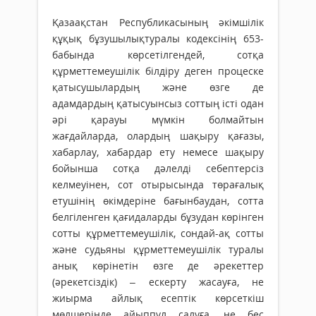
Қазаақстан Республикасының әкімшілік
құқық бұзушылықтуралы кодексінің 653-
бабында көрсетілгендей, сотқа
құрметтемеушілік білдіру деген процеске
қатысушылардың және өзге де
адамдардың қатысуынсыз соттың iстi одан
әрi қарауы мүмкiн болмайтын
жағдайларда, олардың шақыру қағазы,
хабарлау, хабардар ету немесе шақыру
бойынша сотқа дәлелді себептерсіз
келмеуінен, сот отырысында төрағалық
етушiнiң өкiмдерiне бағынбаудан, сотта
белгіленген қағидаларды бұзудан көрiнген
сотты құрметтемеушiлiк, сондай-ақ сотты
және судьяны құрметтемеушiлiк туралы
анық көрінетін өзге де әрекеттер
(әрекетсiздiк) – ескерту жасауға, не
жиырма айлық есептік көрсеткіш
мөлшерінде айыппұл салуға, не бес