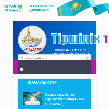
TIRSHILIK-TYNYSY.KZ
АҚПАРАТТЫҚ АГЕНТТІГІ
ЖАҢАЛЫҚТАР
Қазақстандықтар
Құрылтай сайлауынан
жақсылық