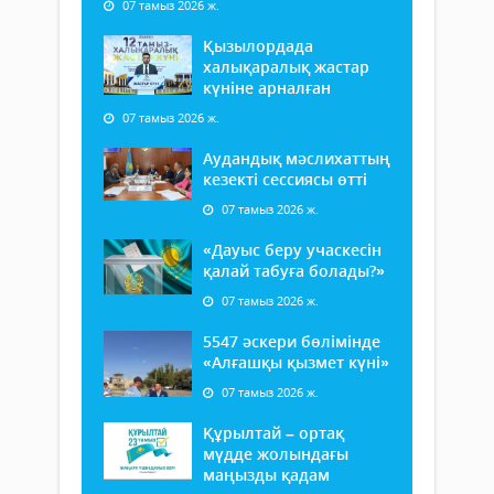
07 тамыз 2026 ж.
Қызылордада
халықаралық жастар
күніне арналған
07 тамыз 2026 ж.
Аудандық мәслихаттың
кезекті сессиясы өтті
07 тамыз 2026 ж.
«Дауыс беру учаскесін
қалай табуға болады?»
07 тамыз 2026 ж.
5547 әскери бөлімінде
«Алғашқы қызмет күні»
07 тамыз 2026 ж.
Құрылтай – ортақ
мүдде жолындағы
маңызды қадам