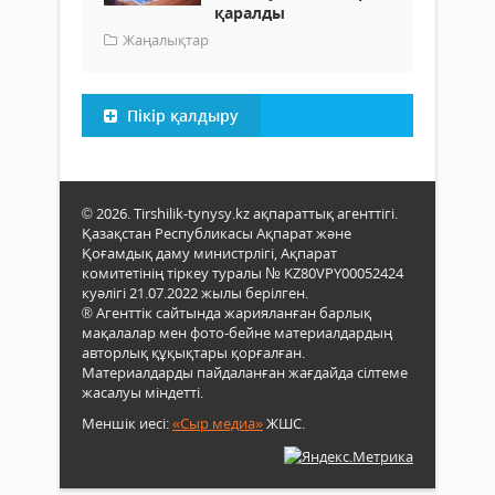
қаралды
Жаңалықтар
Пікір қалдыру
© 2026. Tirshilik-tynysy.kz ақпараттық агенттігі.
Қазақстан Республикасы Ақпарат және
Қоғамдық даму министрлігі, Ақпарат
комитетінің тіркеу туралы № KZ80VPY00052424
куәлігі 21.07.2022 жылы берілген.
® Агенттік сайтында жарияланған барлық
мақалалар мен фото-бейне материалдардың
авторлық құқықтары қорғалған.
Материалдарды пайдаланған жағдайда сілтеме
жасалуы міндетті.
Меншік иесі:
«Сыр медиа»
ЖШС.