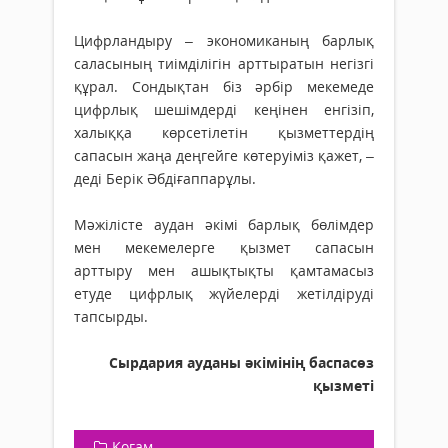
Цифрландыру – экономиканың барлық
саласының тиімділігін арттыратын негізгі
құрал. Сондықтан біз әрбір мекемеде
цифрлық шешімдерді кеңінен енгізіп,
халыққа көрсетілетін қызметтердің
сапасын жаңа деңгейге көтеруіміз қажет, –
деді Берік Әбдіғаппарұлы.
Мәжілісте аудан әкімі барлық бөлімдер
мен мекемелерге қызмет сапасын
арттыру мен ашықтықты қамтамасыз
етуде цифрлық жүйелерді жетілдіруді
тапсырды.
Сырдария ауданы әкімінің баспасөз
қызметі
Қоғам