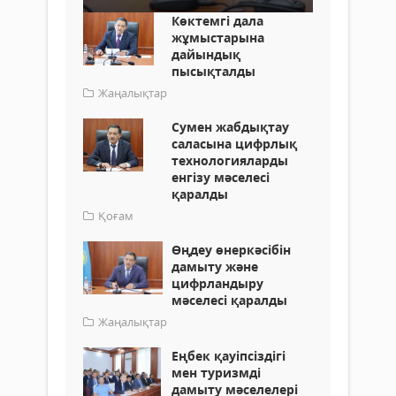
Көктемгі дала
жұмыстарына
дайындық
пысықталды
Жаңалықтар
Cумен жабдықтау
саласына цифрлық
технологияларды
енгізу мәселесі
қаралды
Қоғам
Өңдеу өнеркәсібін
дамыту және
цифрландыру
мәселесі қаралды
Жаңалықтар
Еңбек қауіпсіздігі
мен туризмді
дамыту мәселелері