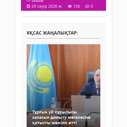
29 сәуір 2026 ж.
150
0
ҰҚСАС ЖАҢАЛЫҚТАР:
Тұрғын үй құрылысы
саласын дамыту мәселесіне
қатысты мәжіліс өтті