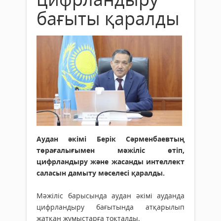
бағыты қаралды
Аудан әкімі Берік Сәрменбаевтың
төрағалығымен мәжіліс өтіп,
цифрландыру және жасанды интеллект
саласын дамыту мәселесі қаралды.
Мәжіліс барысында аудан әкімі ауданда
цифрландыру бағытында атқарылып
жатқан жұмыстарға тоқталды.