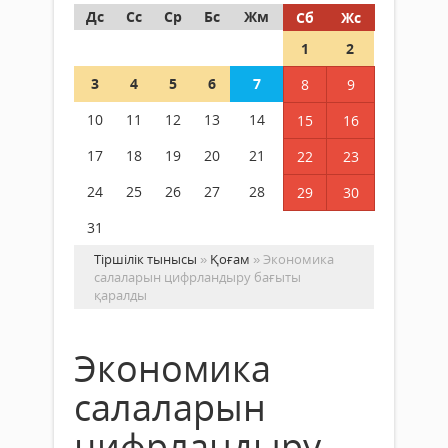
Дс
Сс
Ср
Бс
Жм
Сб
Жс
1
2
3
4
5
6
7
8
9
10
11
12
13
14
15
16
17
18
19
20
21
22
23
24
25
26
27
28
29
30
31
Тіршілік тынысы
»
Қоғам
» Экономика
салаларын цифрландыру бағыты
қаралды
Экономика
салаларын
цифрландыру