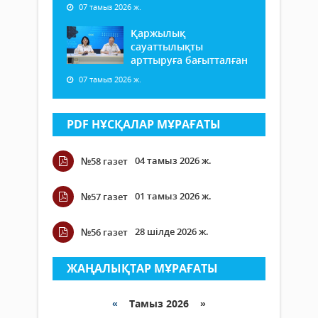
07 тамыз 2026 ж.
Қаржылық
сауаттылықты
арттыруға бағытталған
07 тамыз 2026 ж.
PDF НҰСҚАЛАР МҰРАҒАТЫ
04 тамыз 2026 ж.
№58 газет
01 тамыз 2026 ж.
№57 газет
28 шілде 2026 ж.
№56 газет
ЖАҢАЛЫҚТАР МҰРАҒАТЫ
«
Тамыз 2026 »