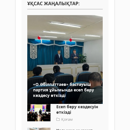
ҰҚСАС ЖАҢАЛЫҚТАР:
«О.Әбілпаттаев» бастауыш
партия ұйымында есеп беру
кездесу өткізді
Есеп беру кездесуін
өткізді
Қоғам