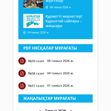
жүргізілді
09 тамыз 2026 ж.
Құрметті жерлестер!
Құрылтай сайлауы –
маңызды
09 тамыз 2026 ж.
PDF НҰСҚАЛАР МҰРАҒАТЫ
08 тамыз 2026 ж.
№59 газет
04 тамыз 2026 ж.
№58 газет
01 тамыз 2026 ж.
№57 газет
ЖАҢАЛЫҚТАР МҰРАҒАТЫ
«
Тамыз 2026 »