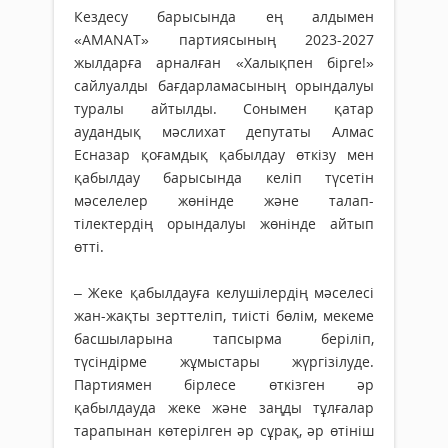
Кездесу барысында ең алдымен
«AMANAT» партиясының 2023-2027
жылдарға арналған «Халықпен бірге!»
сайлуалды бағдарламасының орындалуы
туралы айтылды. Сонымен қатар
аудандық мәслихат депутаты Алмас
Есназар қоғамдық қабылдау өткізу мен
қабылдау барысында келіп түсетін
мәселелер жөнінде және талап-
тілектердің орындалуы жөнінде айтып
өтті.
– Жеке қабылдауға келушілердің мәселесі
жан-жақты зерттеліп, тиісті бөлім, мекеме
басшыларына тапсырма беріліп,
түсіндірме жұмыстары жүргізілуде.
Партиямен бірлесе өткізген әр
қабылдауда жеке және заңды тұлғалар
тарапынан көтерілген әр сұрақ, әр өтініш