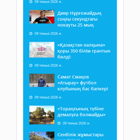
09 тамыз 2026 ж.
Дияр Нұрғожайдың
соңғы секундтағы
нокауты 25 мың
09 тамыз 2026 ж.
«Қазақстан халқына»
қоры 350 білім грантын
бөлді:
09 тамыз 2026 ж.
Самат Смақов
«Атырау» футбол
клубының бас бапкері
09 тамыз 2026 ж.
«Тораңғының түбіне
демалуға болмайды»
09 тамыз 2026 ж.
Сенбілік жұмыстары