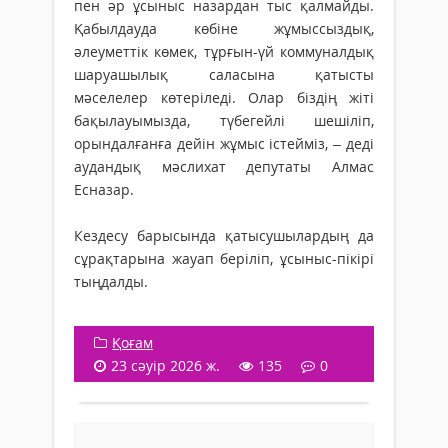
пен әр ұсыныс назардан тыс қалмайды.
Қабылдауда көбіне жұмыссыздық,
әлеуметтік көмек, тұрғын-үй коммуналдық
шаруашылық саласына қатысты
мәселелер көтеріледі. Олар біздің жіті
бақылауымызда, түбегейлі шешіліп,
орындалғанға дейін жұмыс істейміз, – деді
аудандық мәслихат депутаты Алмас
Есназар.
Кездесу барысында қатысушылардың да
сұрақтарына жауап беріліп, ұсыныс-пікірі
тыңдалды.
Қоғам
23 сәуір 2026 ж.
135
0