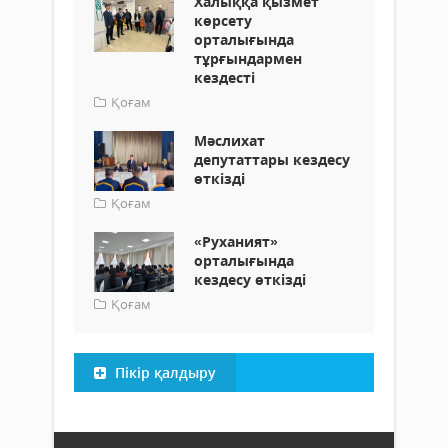
Халыққа қызмет
көрсету
орталығында
тұрғындармен
кездесті
Қоғам
Мәслихат
депутаттары кездесу
өткізді
Қоғам
«Руханият»
орталығында
кездесу өткізді
Қоғам
Пікір қалдыру