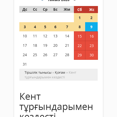
Дс
Сс
Ср
Бс
Жм
Сб
Жс
1
2
3
4
5
6
7
8
9
10
11
12
13
14
15
16
17
18
19
20
21
22
23
24
25
26
27
28
29
30
31
Тіршілік тынысы
»
Қоғам
» Кент
тұрғындарымен кездесті
Кент
тұрғындарымен
кездесті