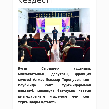
Бүгін Сырдария аудандық
мәслихатының депутаты, фракция
мүшесі Алмас Есназар Тереңөзек кент
клубында кент тұрғындарымен
кездесті. Кездесуге бастауыш партия
ұйымдарының мүшелері мен кент
тұрғындары қатысты.