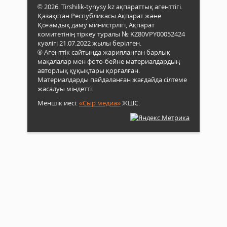
© 2026. Tirshilik-tynysy.kz ақпараттық агенттігі.
Қазақстан Республикасы Ақпарат және
Қоғамдық даму министрлігі, Ақпарат
комитетінің тіркеу туралы № KZ80VPY00052424
куәлігі 21.07.2022 жылы берілген.
® Агенттік сайтында жарияланған барлық
мақалалар мен фото-бейне материалдардың
авторлық құқықтары қорғалған.
Материалдарды пайдаланған жағдайда сілтеме
жасалуы міндетті.
Меншік иесі:
«Сыр медиа»
ЖШС.