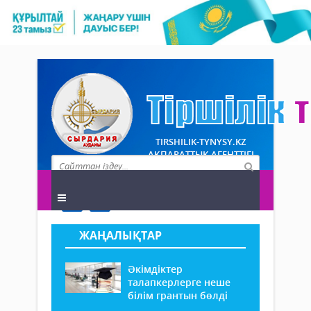
TIRSHILIK-TYNYSY.KZ
АҚПАРАТТЫҚ АГЕНТТІГІ
ЖАҢАЛЫҚТАР
Әкімдіктер
талапкерлерге неше
білім грантын бөлді