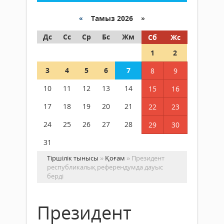
«
Тамыз 2026 »
Дс
Сс
Ср
Бс
Жм
Сб
Жс
1
2
3
4
5
6
7
8
9
10
11
12
13
14
15
16
17
18
19
20
21
22
23
24
25
26
27
28
29
30
31
Тіршілік тынысы
»
Қоғам
» Президент
республикалық референдумда дауыс
берді
Президент