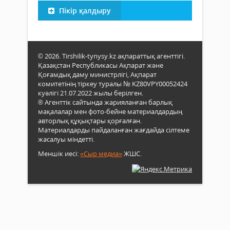
Пікір қалдыру
© 2026. Tirshilik-tynysy.kz ақпараттық агенттігі.
Қазақстан Республикасы Ақпарат және
Қоғамдық даму министрлігі, Ақпарат
комитетінің тіркеу туралы № KZ80VPY00052424
куәлігі 21.07.2022 жылы берілген.
® Агенттік сайтында жарияланған барлық
мақалалар мен фото-бейне материалдардың
авторлық құқықтары қорғалған.
Материалдарды пайдаланған жағдайда сілтеме
жасалуы міндетті.
Меншік иесі:
«Сыр медиа»
ЖШС.