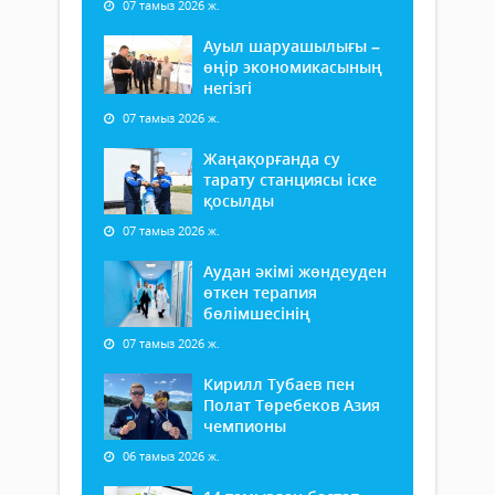
07 тамыз 2026 ж.
Ауыл шаруашылығы –
өңір экономикасының
негізгі
07 тамыз 2026 ж.
Жаңақорғанда су
тарату станциясы іске
қосылды
07 тамыз 2026 ж.
Аудан әкімі жөндеуден
өткен терапия
бөлімшесінің
07 тамыз 2026 ж.
Кирилл Тубаев пен
Полат Төребеков Азия
чемпионы
06 тамыз 2026 ж.