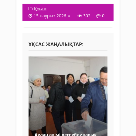
Қоғам
15 наурыз 2026 ж.
302
0
ҰҚСАС ЖАҢАЛЫҚТАР:
Аудан әкімі республикалық