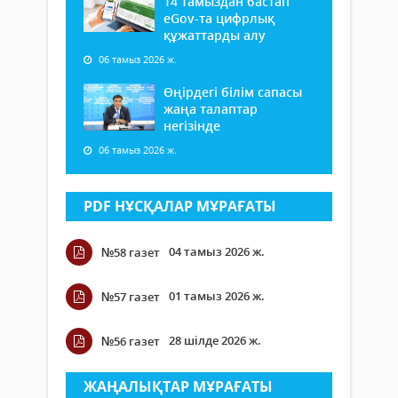
14 тамыздан бастап
еGov-та цифрлық
құжаттарды алу
06 тамыз 2026 ж.
Өңірдегі білім сапасы
жаңа талаптар
негізінде
06 тамыз 2026 ж.
PDF НҰСҚАЛАР МҰРАҒАТЫ
04 тамыз 2026 ж.
№58 газет
01 тамыз 2026 ж.
№57 газет
28 шілде 2026 ж.
№56 газет
ЖАҢАЛЫҚТАР МҰРАҒАТЫ