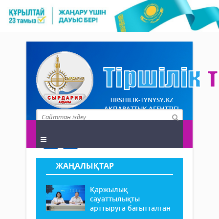
TIRSHILIK-TYNYSY.KZ
АҚПАРАТТЫҚ АГЕНТТІГІ
ЖАҢАЛЫҚТАР
Қаржылық
сауаттылықты
арттыруға бағытталған