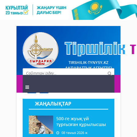
TIRSHILIK-TYNYSY.KZ
АҚПАРАТТЫҚ АГЕНТТІГІ
ЖАҢАЛЫҚТАР
500-ге жуық үй
тұрғызған құрылысшы
08 тамыз 2026 ж.