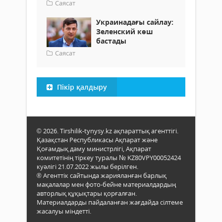
Саясат
Украинадағы сайлау:
Зеленский көш
бастады
Саясат
Пікір қалдыру
© 2026. Tirshilik-tynysy.kz ақпараттық агенттігі.
Қазақстан Республикасы Ақпарат және
Қоғамдық даму министрлігі, Ақпарат
комитетінің тіркеу туралы № KZ80VPY00052424
куәлігі 21.07.2022 жылы берілген.
® Агенттік сайтында жарияланған барлық
мақалалар мен фото-бейне материалдардың
авторлық құқықтары қорғалған.
Материалдарды пайдаланған жағдайда сілтеме
жасалуы міндетті.