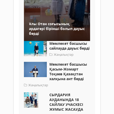
Ұлы Отан соғысының
ардагері бірінші болып дауыс
берді
Мемлекет басшысы
сайлауда дауыс берді
Жаңалықтар
Мемлекет басшысы
Қасым-Жомарт
Тоқаев Қазақстан
халқына ант берді
Жаңалықтар
СЫРДАРИЯ
АУДАНЫНДА 18
САЙЛАУ УЧАСКЕСІ
ЖҰМЫС ЖАСАУДА