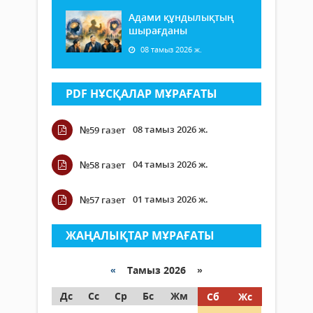
Адами құндылықтың
шырағданы
08 тамыз 2026 ж.
PDF НҰСҚАЛАР МҰРАҒАТЫ
08 тамыз 2026 ж.
№59 газет
04 тамыз 2026 ж.
№58 газет
01 тамыз 2026 ж.
№57 газет
ЖАҢАЛЫҚТАР МҰРАҒАТЫ
«
Тамыз 2026 »
Дс
Сс
Ср
Бс
Жм
Сб
Жс