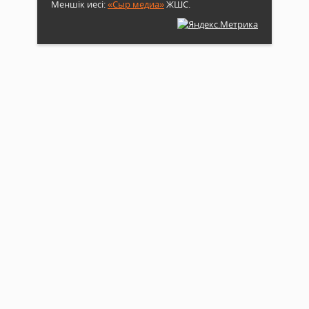
Меншік иесі:
«Сыр медиа»
ЖШС.