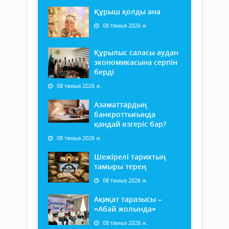
Құрыш қолды ана
08 тамыз 2026 ж.
Құрылыс саласы аудан
экономикасына серпін
берді
08 тамыз 2026 ж.
Азаматтардың
банкроттығында
қандай өзгеріс бар?
08 тамыз 2026 ж.
Шежірелі тарихтың
тамыры терең
08 тамыз 2026 ж.
Ақиқат таразысы –
«Абай жолында»
08 тамыз 2026 ж.