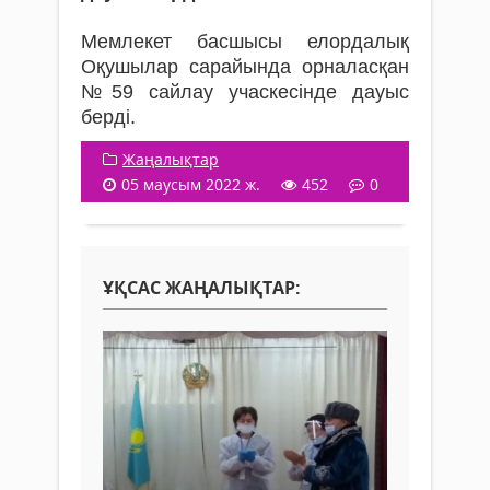
Мемлекет басшысы елордалық
Оқушылар сарайында орналасқан
№59 сайлау учаскесінде дауыс
берді.
Жаңалықтар
05 маусым 2022 ж.
452
0
ҰҚСАС ЖАҢАЛЫҚТАР: