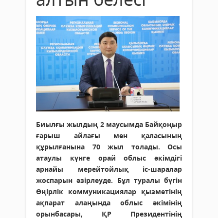
Биылғы жылдың 2 маусымда Байқоңыр
ғарыш айлағы мен қаласының
құрылғанына 70 жыл толады. Осы
атаулы күнге орай облыс әкімдігі
арнайы мерейтойлық іс-шаралар
жоспарын әзірлеуде. Бұл туралы бүгін
Өңірлік коммуникациялар қызметінің
ақпарат алаңында облыс әкімінің
орынбасары, ҚР Президентінің