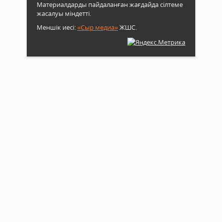
Материалдарды пайдаланған жағдайда сілтеме
жасалуы міндетті.
Меншік иесі:
«Сыр медиа»
ЖШС.