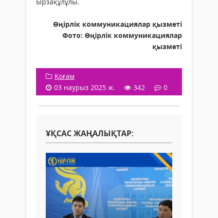
Ырзақұлұлы.
Өңірлік коммуникациялар қызметі
Фото:
Өңірлік коммуникациялар
қызметі
Қоғам
03 наурыз 2025 ж.
342
0
ҰҚСАС ЖАҢАЛЫҚТАР: