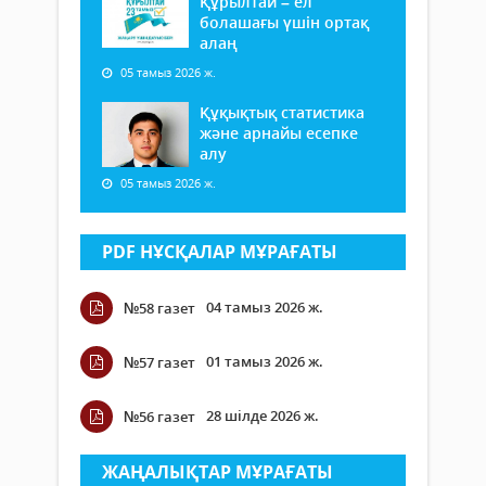
Құрылтай – ел
болашағы үшін ортақ
алаң
05 тамыз 2026 ж.
Құқықтық статистика
және арнайы есепке
алу
05 тамыз 2026 ж.
PDF НҰСҚАЛАР МҰРАҒАТЫ
04 тамыз 2026 ж.
№58 газет
01 тамыз 2026 ж.
№57 газет
28 шілде 2026 ж.
№56 газет
ЖАҢАЛЫҚТАР МҰРАҒАТЫ