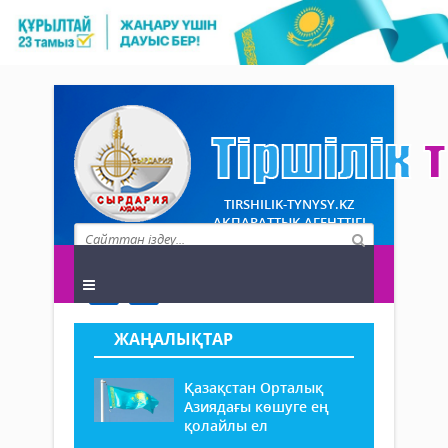
TIRSHILIK-TYNYSY.KZ
АҚПАРАТТЫҚ АГЕНТТІГІ
ЖАҢАЛЫҚТАР
Қазақстан Орталық
Азиядағы көшуге ең
қолайлы ел