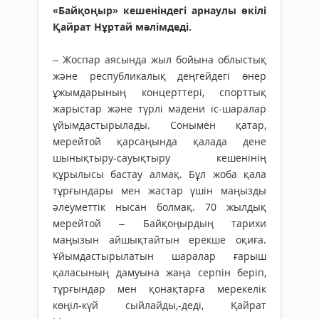
«Байқоңыр» кешеніндегі арнаулы өкілі
Қайрат Нұртай мәлімдеді.
– Жоспар аясында жыл бойына облыстық
және республикалық деңгейдегі өнер
ұжымдарының концерттері, спорттық
жарыстар және түрлі мәдени іс-шаралар
ұйымдастырылады. Сонымен қатар,
мерейтой қарсаңында қалада дене
шынықтыру-сауықтыру кешенінің
құрылысы бастау алмақ. Бұл жоба қала
тұрғындары мен жастар үшін маңызды
әлеуметтік нысан болмақ. 70 жылдық
мерейтой – Байқоңырдың тарихи
маңызын айшықтайтын ерекше оқиға.
Ұйымдастырылатын шаралар ғарыш
қаласының дамуына жаңа серпін беріп,
тұрғындар мен қонақтарға мерекелік
көңіл-күй сыйлайды,-деді, Қайрат