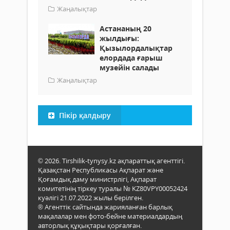
Жаңалықтар
Астананың 20
жылдығы:
Қызылордалықтар
елордада ғарыш
музейін салады
Жаңалықтар
Пікір қалдыру
© 2026. Tirshilik-tynysy.kz ақпараттық агенттігі.
Қазақстан Республикасы Ақпарат және
Қоғамдық даму министрлігі, Ақпарат
комитетінің тіркеу туралы № KZ80VPY00052424
куәлігі 21.07.2022 жылы берілген.
® Агенттік сайтында жарияланған барлық
мақалалар мен фото-бейне материалдардың
авторлық құқықтары қорғалған.