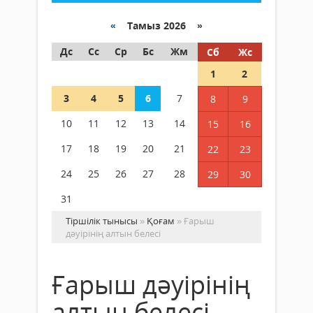
«
Тамыз 2026 »
Дс
Сс
Ср
Бс
Жм
Сб
Жс
1
2
3
4
5
6
7
8
9
10
11
12
13
14
15
16
17
18
19
20
21
22
23
24
25
26
27
28
29
30
31
Тіршілік тынысы
»
Қоғам
» Ғарыш
дәуірінің алтын белесі
Ғарыш дәуірінің
алтын белесі