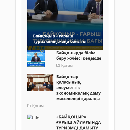
Байқоңыр - ғарыш
туризмінің жаңа бағыты
Байқоңырда білім
беру жүйесі кеңеюде
Қоғам
Байқоңыр
қаласының
әлеуметтік-
экономикалық даму
мәселелері қаралды
Қоғам
«БАЙҚОҢЫР»
ҒАРЫШ АЙЛАҒЫНДА
ТУРИЗМДІ ДАМЫТУ