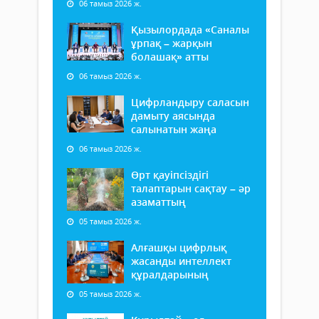
06 тамыз 2026 ж.
Қызылордада «Саналы
ұрпақ – жарқын
болашақ» атты
06 тамыз 2026 ж.
Цифрландыру саласын
дамыту аясында
салынатын жаңа
06 тамыз 2026 ж.
Өрт қауіпсіздігі
талаптарын сақтау – әр
азаматтың
05 тамыз 2026 ж.
Алғашқы цифрлық
жасанды интеллект
құралдарының
05 тамыз 2026 ж.