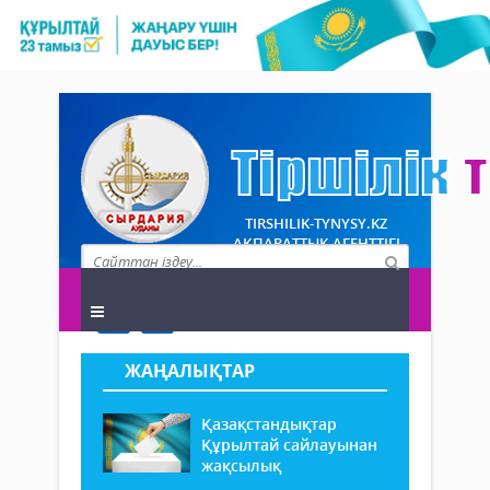
TIRSHILIK-TYNYSY.KZ
АҚПАРАТТЫҚ АГЕНТТІГІ
ЖАҢАЛЫҚТАР
Қазақстандықтар
Құрылтай сайлауынан
жақсылық