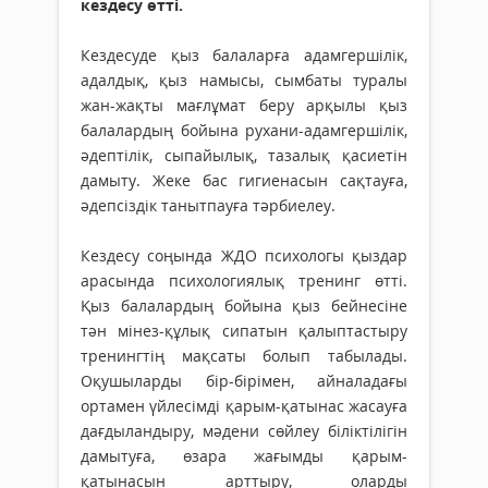
кездесу өтті.
Кездесуде қыз балаларға адамгершілік,
адалдық, қыз намысы, сымбаты туралы
жан-жақты мағлұмат беру арқылы қыз
балалардың бойына рухани-адамгершілік,
әдептілік, сыпайылық, тазалық қасиетін
дамыту. Жеке бас гигиенасын сақтауға,
әдепсіздік танытпауға тәрбиелеу.
Кездесу соңында ЖДО психологы қыздар
арасында психологиялық тренинг өтті.
Қыз балалардың бойына қыз бейнесіне
тән мінез-құлық сипатын қалыптастыру
тренингтің мақсаты болып табылады.
Оқушыларды бір-бірімен, айналадағы
ортамен үйлесімді қарым-қатынас жасауға
дағдыландыру, мәдени сөйлеу біліктілігін
дамытуға, өзара жағымды қарым-
қатынасын арттыру, оларды