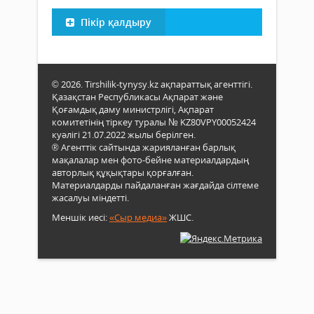
Пікір қалдыру
© 2026. Tirshilik-tynysy.kz ақпараттық агенттігі.
Қазақстан Республикасы Ақпарат және
Қоғамдық даму министрлігі, Ақпарат
комитетінің тіркеу туралы № KZ80VPY00052424
куәлігі 21.07.2022 жылы берілген.
® Агенттік сайтында жарияланған барлық
мақалалар мен фото-бейне материалдардың
авторлық құқықтары қорғалған.
Материалдарды пайдаланған жағдайда сілтеме
жасалуы міндетті.
Меншік иесі:
«Сыр медиа»
ЖШС.