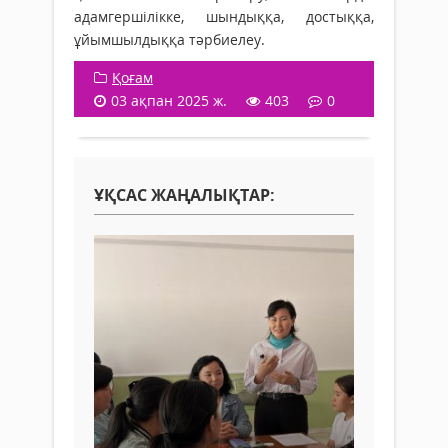
адамгершілікке, шындыққа, достыққа,
ұйымшылдыққа тәрбиелеу.
Қоғам
03 ақпан 2025 ж.
403
0
ҰҚСАС ЖАҢАЛЫҚТАР: