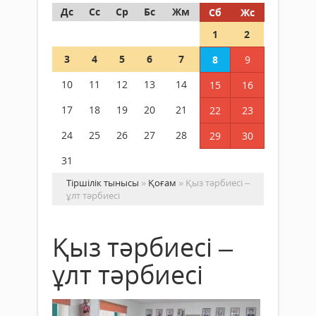
Дс
Сс
Ср
Бс
Жм
Сб
Жс
1
2
3
4
5
6
7
8
9
10
11
12
13
14
15
16
17
18
19
20
21
22
23
24
25
26
27
28
29
30
31
Тіршілік тынысы
»
Қоғам
» Қыз тәрбиесі –
ұлт тәрбиесі
Қыз тәрбиесі –
ұлт тәрбиесі