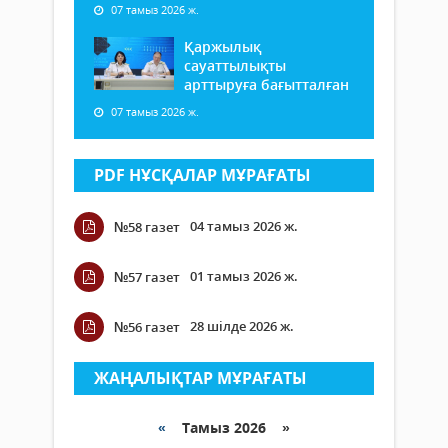
07 тамыз 2026 ж.
Қаржылық
сауаттылықты
арттыруға бағытталған
07 тамыз 2026 ж.
PDF НҰСҚАЛАР МҰРАҒАТЫ
04 тамыз 2026 ж.
№58 газет
01 тамыз 2026 ж.
№57 газет
28 шілде 2026 ж.
№56 газет
ЖАҢАЛЫҚТАР МҰРАҒАТЫ
«
Тамыз 2026 »