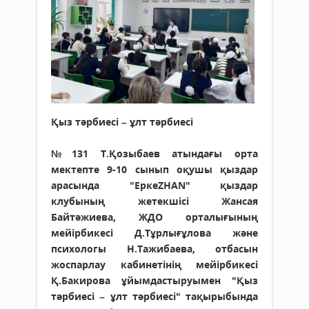
Қыз тәрбиесі – ұлт тәрбиесі
№131 Т.Қозыбаев атындағы орта
мектепте 9-10 сынып оқушы қыздар
арасында "ЕркеZHAN" қыздар
клубының жетекшісі Жансая
Байтәжиева, ЖДО орталығының
мейірбикесі Д.Тұрлығұлова және
психологы Н.Тажибаева, отбасын
жоспарлау кабинетінің мейірбикесі
Қ.Бакирова ұйымдастыруымен "Қыз
тәрбиесі – ұлт тәрбиесі" тақырыбында