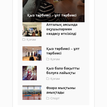
Қыз тәрбиесі – ұлт тәрбиесі
Апталық аясында
оқушылармен
кездесу өткізілді
Қоғам
Қыз тәрбиесі – ұлт
тәрбиесі
Қоғам
Қыз бала бақытты
болуға лайық­ты
Қоғам
Өзара мықтыны
анықтады
Спорт