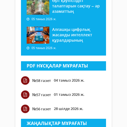
Өрт қауіпсіздігі
талаптарын сақтау – әр
азаматтың
05 тамыз 2026 ж.
Алғашқы цифрлық
жасанды интеллект
құралдарының
05 тамыз 2026 ж.
PDF НҰСҚАЛАР МҰРАҒАТЫ
04 тамыз 2026 ж.
№58 газет
01 тамыз 2026 ж.
№57 газет
28 шілде 2026 ж.
№56 газет
ЖАҢАЛЫҚТАР МҰРАҒАТЫ