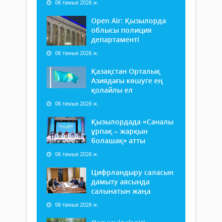
06 тамыз 2026 ж.
Open Air: Қызылорда
облысы полиция
департаменті
06 тамыз 2026 ж.
Қазақстан Орталық
Азиядағы көшуге ең
қолайлы ел
06 тамыз 2026 ж.
Қызылордада «Саналы
ұрпақ – жарқын
болашақ» атты
06 тамыз 2026 ж.
Цифрландыру саласын
дамыту аясында
салынатын жаңа
06 тамыз 2026 ж.