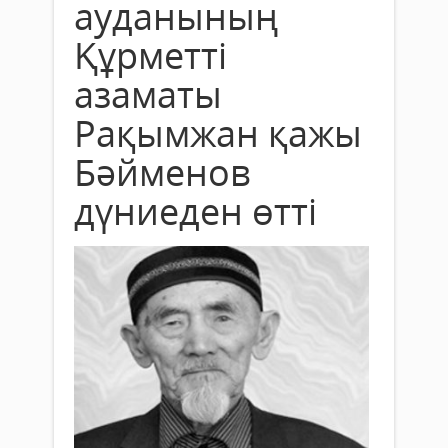
ауданының
Құрметті
азаматы
Рақымжан қажы
Бәйменов
дүниеден өтті