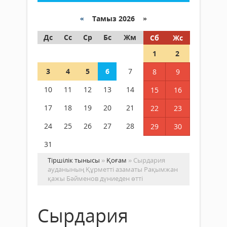
«
Тамыз 2026 »
Дс
Сс
Ср
Бс
Жм
Сб
Жс
1
2
3
4
5
6
7
8
9
10
11
12
13
14
15
16
17
18
19
20
21
22
23
24
25
26
27
28
29
30
31
Тіршілік тынысы
»
Қоғам
» Cырдария
ауданының Құрметті азаматы Рақымжан
қажы Бәйменов дүниеден өтті
Cырдария