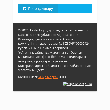
Пікір қалдыру
© 2026. Tirshilik-tynysy.kz ақпараттық агенттігі.
Қазақстан Республикасы Ақпарат және
Қоғамдық даму министрлігі, Ақпарат
комитетінің тіркеу туралы № KZ80VPY00052424
куәлігі 21.07.2022 жылы берілген.
® Агенттік сайтында жарияланған барлық
мақалалар мен фото-бейне материалдардың
авторлық құқықтары қорғалған.
Материалдарды пайдаланған жағдайда сілтеме
жасалуы міндетті.
Меншік иесі:
«Сыр медиа»
ЖШС.