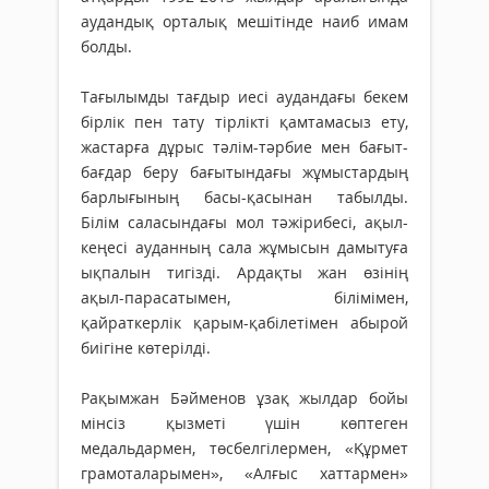
аудандық орталық мешітінде наиб имам
болды.
Тағылымды тағдыр иесі аудандағы бекем
бірлік пен тату тірлікті қамтамасыз ету,
жастарға дұрыс тәлім-тәрбие мен бағыт-
бағдар беру бағытындағы жұмыстардың
барлығының басы-қасынан табылды.
Білім саласындағы мол тәжірибесі, ақыл-
кеңесі ауданның сала жұмысын дамытуға
ықпалын тигізді. Ардақты жан өзінің
ақыл-парасатымен, білімімен,
қайраткерлік қарым-қабілетімен абырой
биігіне көтерілді.
Рақымжан Бәйменов ұзақ жылдар бойы
мінсіз қызметі үшін көптеген
медальдармен, төсбелгілермен, «Құрмет
грамоталарымен», «Алғыс хаттармен»