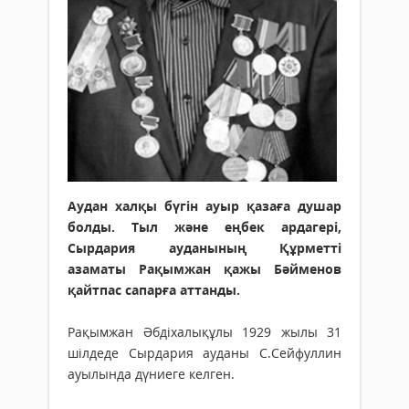
Аудан халқы бүгін ауыр қазаға душар
болды. Тыл және еңбек ардагері,
Сырдария ауданының Құрметті
азаматы Рақымжан қажы Бәйменов
қайтпас сапарға аттанды.
Рақымжан Әбдіхалықұлы 1929 жылы 31
шілдеде Сырдария ауданы С.Сейфуллин
ауылында дүниеге келген.