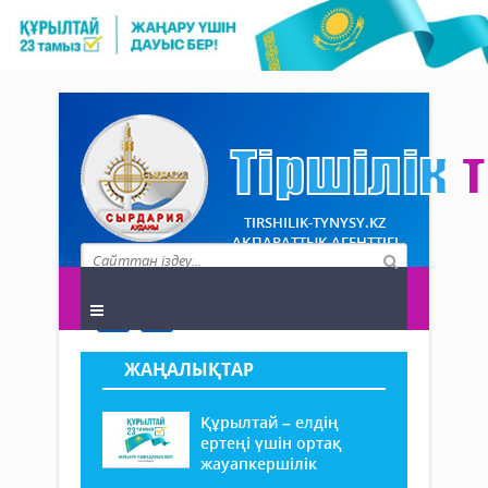
TIRSHILIK-TYNYSY.KZ
АҚПАРАТТЫҚ АГЕНТТІГІ
ЖАҢАЛЫҚТАР
Құрылтай – елдің
ертеңі үшін ортақ
жауапкершілік