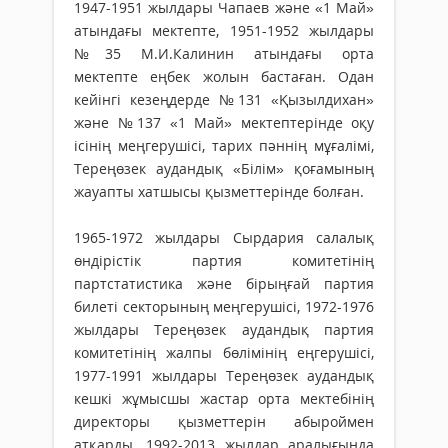
1947-1951 жылдары Чапаев және «1 Май»
атындағы мектепте, 1951-1952 жылдары
№35 М.И.Калинин атындағы орта
мектепте еңбек жолын бастаған. Одан
кейінгі кезеңдерде №131 «Қызылдихан»
және №137 «1 Май» мектептерінде оқу
ісінің меңгерушісі, тарих пәннің мұғалімі,
Тереңөзек аудандық «Білім» қоғамының
жауапты хатшысы қызметтерінде болған.
1965-1972 жылдары Сырдария салалық
өндірістік партия комитетінің
партстатистика және бірыңғай партия
билеті секторының меңгерушісі, 1972-1976
жылдары Тереңөзек аудандық партия
комитетінің жалпы бөлімінің еңгерушісі,
1977-1991 жылдары Тереңөзек аудандық
кешкі жұмысшы жастар орта мектебінің
директоры қызметтерін абыроймен
атқарды. 1992-2013 жылдар аралығында