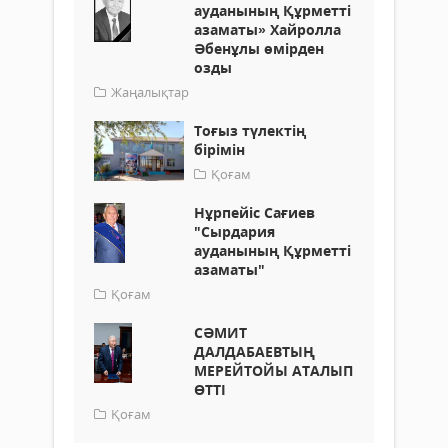
ауданының Құрметті
азаматы» Хайролла
Әбенұлы өмірден
озды
Жаңалықтар
Тоғыз түлектің
бірімін
Қоғам
Нұрпейіс Сағиев
"Сырдария
ауданының Құрметті
азаматы"
Қоғам
СӘМИТ
ДАЛДАБАЕВТЫҢ
МЕРЕЙТОЙЫ АТАЛЫП
ӨТТІ
Қоғам