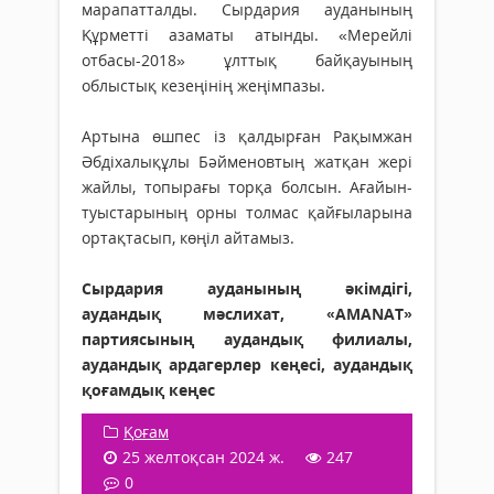
марапатталды. Сырдария ауданының
Құрметті азаматы атынды. «Мерейлі
отбасы-2018» ұлттық байқауының
облыстық кезеңінің жеңімпазы.
Артына өшпес із қалдырған Рақымжан
Әбдіхалықұлы Бәйменовтың жатқан жері
жайлы, топырағы торқа болсын. Ағайын-
туыстарының орны толмас қайғыларына
ортақтасып, көңіл айтамыз.
Сырдария ауданының әкімдігі,
аудандық мәслихат, «AMANAT»
партиясының аудандық филиалы,
аудандық ардагерлер кеңесі, аудандық
қоғамдық кеңес
Қоғам
25 желтоқсан 2024 ж.
247
0