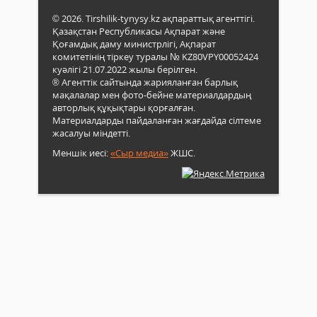
© 2026. Tirshilik-tynysy.kz ақпараттық агенттігі.
Қазақстан Республикасы Ақпарат және
Қоғамдық даму министрлігі, Ақпарат
комитетінің тіркеу туралы № KZ80VPY00052424
куәлігі 21.07.2022 жылы берілген.
® Агенттік сайтында жарияланған барлық
мақалалар мен фото-бейне материалдардың
авторлық құқықтары қорғалған.
Материалдарды пайдаланған жағдайда сілтеме
жасалуы міндетті.
Меншік иесі:
«Сыр медиа»
ЖШС.