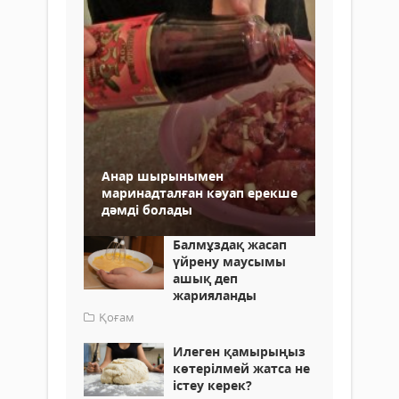
Анар шырынымен
маринадталған кәуап ерекше
дәмді болады
Балмұздақ жасап
үйрену маусымы
ашық деп
жарияланды
Қоғам
Илеген қамырыңыз
көтерілмей жатса не
істеу керек?