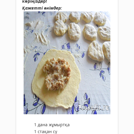
көріңіздер!
Қажетті өнімдер:
1 дана жұмыртқа
1 стақан су