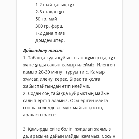
1-2 шай қасық тұз
2-3 стақан ұн
50 гр. май
300 гр. фарш
1-2 дана пияз
Дәмдеуіштер.
Дайындалу тәсілі:
1. Табаққа суды құйып, оған жұмыртқа, тұз
және ұнды салып қамыр илейміз. Иленген
қамыр 20-30 минут тұруы тиіс. Қамыр
жұмсақ иленуі керек. Бірақ та қолға
жабыспайтындай етіп илейміз.
2. Содан соң табаққа құйрықтың майын
салып ерітіп аламыз. Осы еріген майға
сонша көлемде өсімдік майын қосып,
араластырасыз.
3. Қамырды екіге бөліп, жұқалап жаямыз
да, арасына дайын майды жағамыз. Сосын