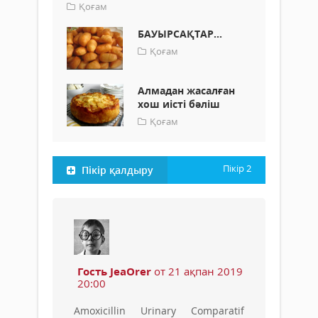
Қоғам
БАУЫРСАҚТАР...
Қоғам
Алмадан жасалған
хош иісті бәліш
Қоғам
Пікір
2
Пікір қалдыру
Гость JeaOrer
от 21 ақпан 2019
20:00
Amoxicillin Urinary Comparatif