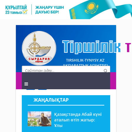
TIRSHILIK-TYNYSY.KZ
АҚПАРАТТЫҚ АГЕНТТІГІ
ЖАҢАЛЫҚТАР
Қазақстанда Абай күні
аталып өтіп жатыр:
Ұлы