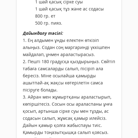
1 шай қасық сірке суы
1 шай қасық тұз және ас содасы
800 гр. ет
500 гр. пияз.
Дайындалу тәсілі:
1. Ең алдымен ұнды електен өткізіп
алыңыз. Содан соң маргаринді үккішпен
майдалап, ұнмен араластырасыз.
2. Пешті 180 градусқа қыздырыңыз. Сөйтіп
табаға самсаларды салып, пісіріп ала
бересіз. Міне осылайша қамырды
ашытпай-ақ жақсы көтерілетін самса
пісіруге болады.
3. Айран мен жұмыртқаны араластырып,
көпіршітесіз. Сосын осы араласпаны ұнға
қосып, артынша сірке суы мен тұзды, ас
содасын салып, жұмсақ қамыр илейсіз.
Дайын қамыр қолға жабыспауы тиіс.
Қамырды тоңазытқышқа салып қоясыз.