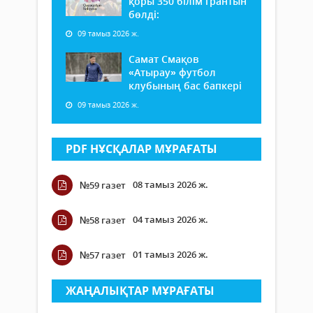
қоры 350 білім грантын
бөлді:
09 тамыз 2026 ж.
Самат Смақов
«Атырау» футбол
клубының бас бапкері
09 тамыз 2026 ж.
PDF НҰСҚАЛАР МҰРАҒАТЫ
08 тамыз 2026 ж.
№59 газет
04 тамыз 2026 ж.
№58 газет
01 тамыз 2026 ж.
№57 газет
ЖАҢАЛЫҚТАР МҰРАҒАТЫ