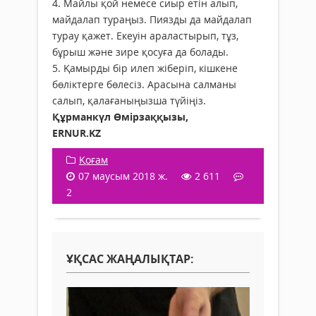
4. Майлы қой немесе сиыр етін алып,
майдалап тураңыз. Пиязды да майдалап
турау қажет. Екеуін араластырып, тұз,
бұрыш және зире қосуға да болады.
5. Қамырды бір илеп жіберіп, кішкене
бөліктерге бөлесіз. Арасына салманы
салып, қалағаныңызша түйіңіз.
Құрманкүл Өмірзаққызы,
ERNUR.KZ
Қоғам
07 маусым 2018 ж.
2 611
2
ҰҚСАС ЖАҢАЛЫҚТАР: