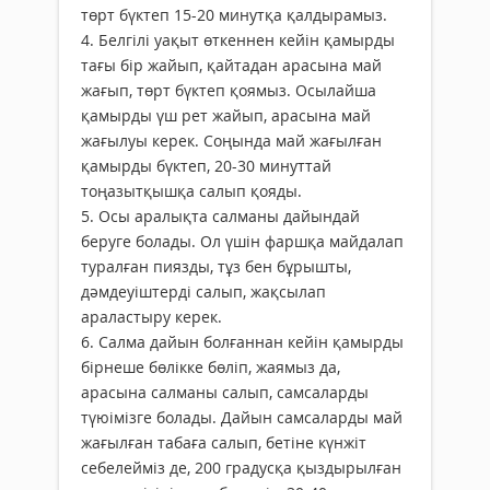
төрт бүктеп 15-20 минутқа қалдырамыз.
4. Белгілі уақыт өткеннен кейін қамырды
тағы бір жайып, қайтадан арасына май
жағып, төрт бүктеп қоямыз. Осылайша
қамырды үш рет жайып, арасына май
жағылуы керек. Соңында май жағылған
қамырды бүктеп, 20-30 минуттай
тоңазытқышқа салып қояды.
5. Осы аралықта салманы дайындай
беруге болады. Ол үшін фаршқа майдалап
туралған пиязды, тұз бен бұрышты,
дәмдеуіштерді салып, жақсылап
араластыру керек.
6. Салма дайын болғаннан кейін қамырды
бірнеше бөлікке бөліп, жаямыз да,
арасына салманы салып, самсаларды
түюімізге болады. Дайын самсаларды май
жағылған табаға салып, бетіне күнжіт
себелейміз де, 200 градусқа қыздырылған