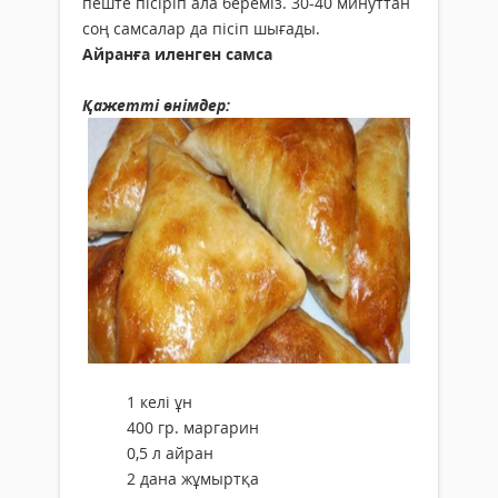
пеште пісіріп ала береміз. 30-40 минуттан
соң самсалар да пісіп шығады.
Айранға иленген самса
Қажетті өнімдер:
1 келі ұн
400 гр. маргарин
0,5 л айран
2 дана жұмыртқа