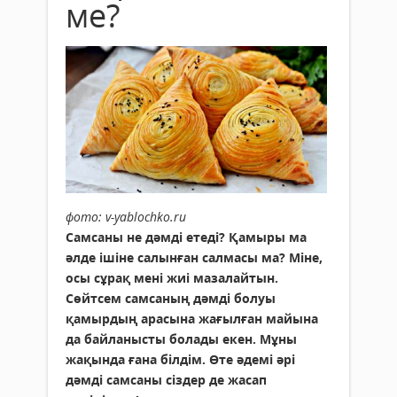
ме?
фото: v-yablochko.ru
Самсаны не дәмді етеді? Қамыры ма
әлде ішіне салынған салмасы ма? Міне,
осы сұрақ мені жиі мазалайтын.
Сөйтсем самсаның дәмді болуы
қамырдың арасына жағылған майына
да байланысты болады екен. Мұны
жақында ғана білдім. Өте әдемі әрі
дәмді самсаны сіздер де жасап