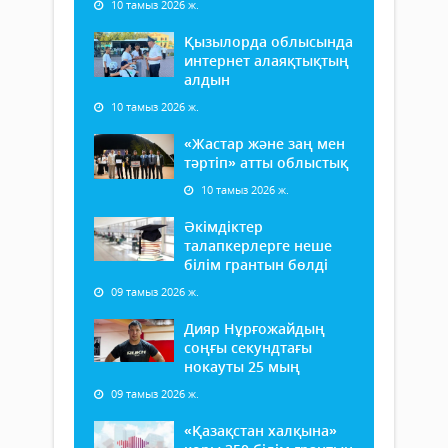
10 тамыз 2026 ж.
Қызылорда облысында
интернет алаяқтықтың
алдын
10 тамыз 2026 ж.
«Жастар және заң мен
тәртіп» атты облыстық
10 тамыз 2026 ж.
Әкімдіктер
талапкерлерге неше
білім грантын бөлді
09 тамыз 2026 ж.
Дияр Нұрғожайдың
соңғы секундтағы
нокауты 25 мың
09 тамыз 2026 ж.
«Қазақстан халқына»