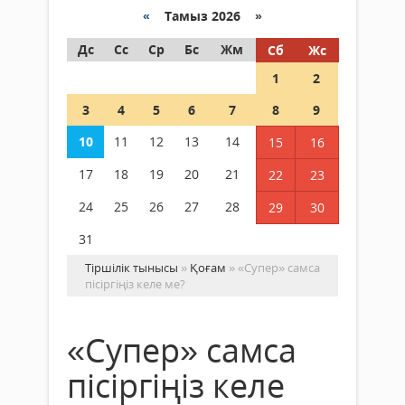
«
Тамыз 2026 »
Дс
Сс
Ср
Бс
Жм
Сб
Жс
1
2
3
4
5
6
7
8
9
10
11
12
13
14
15
16
17
18
19
20
21
22
23
24
25
26
27
28
29
30
31
Тіршілік тынысы
»
Қоғам
» ​«Супер» самса
пісіргіңіз келе ме?
​«Супер» самса
пісіргіңіз келе