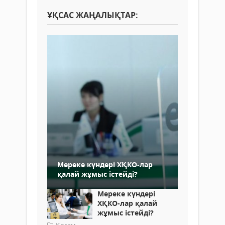
ҰҚСАС ЖАҢАЛЫҚТАР:
Мереке күндері ХҚКО-лар
қалай жұмыс істейді?
Мереке күндері
ХҚКО-лар қалай
жұмыс істейді?