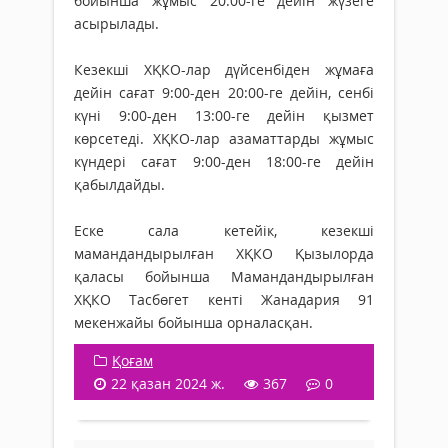
бойынша жұмыс 20.00-ге дейін жүзеге
асырылады.
Кезекші ХҚКО-лар дүйсенбіден жұмаға
дейін сағат 9:00-ден 20:00-ге дейін, сенбі
күні 9:00-ден 13:00-ге дейін қызмет
көрсетеді. ХҚКО-лар азаматтарды жұмыс
күндері сағат 9:00-ден 18:00-ге дейін
қабылдайды.
Еске сала кетейік, кезекші
мамандандырылған ХҚКО Қызылорда
қаласы бойынша Мамандандырылған
ХҚКО Тасбөгет кенті Жанадария 91
мекенжайы бойынша орналасқан.
Қоғам
22 қазан 2024 ж.
367
0