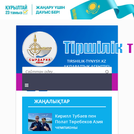
TIRSHILIK-TYNYSY.KZ
АҚПАРАТТЫҚ АГЕНТТІГІ
ЖАҢАЛЫҚТАР
Кирилл Тубаев пен
Полат Төребеков Азия
чемпионы