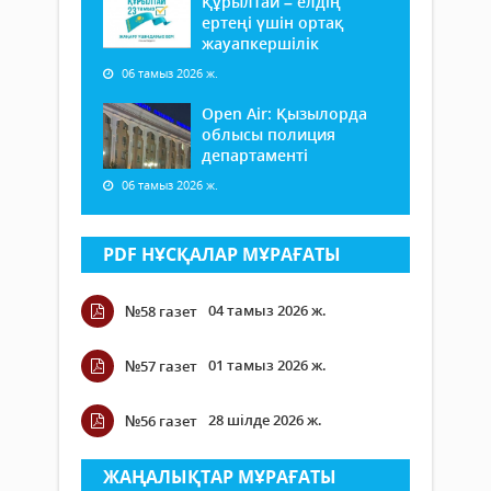
Құрылтай – елдің
ертеңі үшін ортақ
жауапкершілік
06 тамыз 2026 ж.
Open Air: Қызылорда
облысы полиция
департаменті
06 тамыз 2026 ж.
PDF НҰСҚАЛАР МҰРАҒАТЫ
04 тамыз 2026 ж.
№58 газет
01 тамыз 2026 ж.
№57 газет
28 шілде 2026 ж.
№56 газет
ЖАҢАЛЫҚТАР МҰРАҒАТЫ