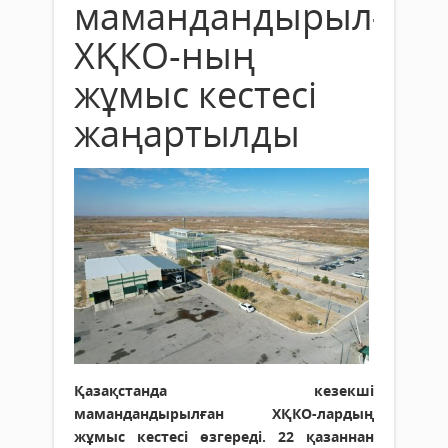
мамандандырылған
ХҚКО-ның
жұмыс кестесі
жаңартылды
Қазақстанда кезекші
мамандандырылған ХҚКО-лардың
жұмыс кестесі өзгереді. 22 қазаннан