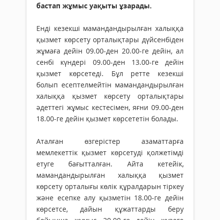
бастап жұмыс уақыты ұзарады.
Енді кезекші мамандандырылған халыққа
қызмет көрсету орталықтары дүйсенбіден
жұмаға дейін 09.00-ден 20.00-ге дейін, ал
сенбі күндері 09.00-ден 13.00-ге дейін
қызмет көрсетеді. Бұл ретте кезекші
болып есептелмейтін мамандандырылған
халыққа қызмет көрсету орталықтары
әдеттегі жұмыс кестесімен, яғни 09.00-ден
18.00-ге дейін қызмет көрсететін болады.
Аталған өзгерістер азаматтарға
мемлекеттік қызмет көрсетуді қолжетімді
етуге бағытталған. Айта кетейік,
мамандандырылған халыққа қызмет
көрсету орталығы көлік құралдарын тіркеу
және есепке алу қызметін 18.00-ге дейін
көрсетсе, дайын құжаттарды беру