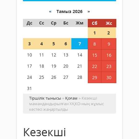
«
Тамыз 2026 »
Дс
Сс
Ср
Бс
Жм
Сб
Жс
1
2
3
4
5
6
7
8
9
10
11
12
13
14
15
16
17
18
19
20
21
22
23
24
25
26
27
28
29
30
31
Тіршілік тынысы
»
Қоғам
» Кезекші
мамандандырылған ХҚКО-ның жұмыс
кестесі жаңартылды
Кезекші