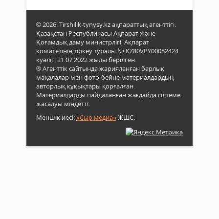
© 2026. Tirshilik-tynysy.kz ақпараттық агенттігі.
Қазақстан Республикасы Ақпарат және
Қоғамдық даму министрлігі, Ақпарат
комитетінің тіркеу туралы № KZ80VPY00052424
куәлігі 21.07.2022 жылы берілген.
® Агенттік сайтында жарияланған барлық
мақалалар мен фото-бейне материалдардың
авторлық құқықтары қорғалған.
Материалдарды пайдаланған жағдайда сілтеме
жасалуы міндетті.
Меншік иесі:
«Сыр медиа»
ЖШС.