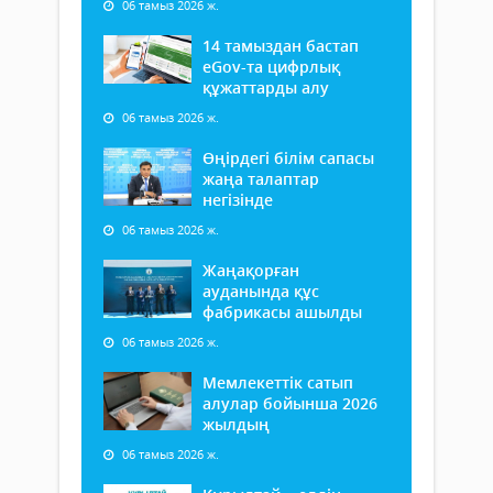
06 тамыз 2026 ж.
14 тамыздан бастап
еGov-та цифрлық
құжаттарды алу
06 тамыз 2026 ж.
Өңірдегі білім сапасы
жаңа талаптар
негізінде
06 тамыз 2026 ж.
Жаңақорған
ауданында құс
фабрикасы ашылды
06 тамыз 2026 ж.
Мемлекеттік сатып
алулар бойынша 2026
жылдың
06 тамыз 2026 ж.