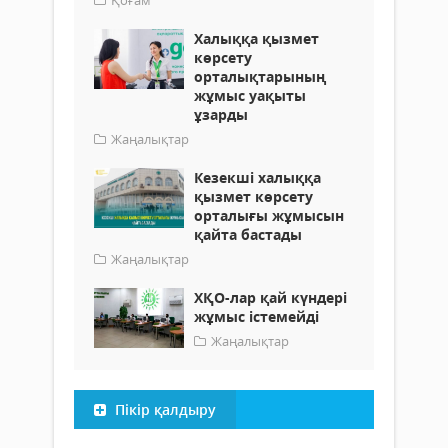
Қоғам
Халыққа қызмет
көрсету
орталықтарының
жұмыс уақыты
ұзарды
Жаңалықтар
Кезекші халыққа
қызмет көрсету
орталығы жұмысын
қайта бастады
Жаңалықтар
ХҚО-лар қай күндері
жұмыс істемейді
Жаңалықтар
Пікір қалдыру