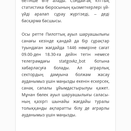
бетінше өте алады. Сондай-ақ Ұлттық
статистика бюросының қызмет­керлері үй-
үйді аралап сұрау жүргізеді, – деді
басқарма басшысы.
Осы ретте Пилоттық ауыл шаруа­шылығы
санағы кезінде қандай да бір сұрақтар
туындаған жағдайда 1446 нөмірі­не сағат
09.00-ден 18.30-ға дейін тегін немесе
телеграмдағы statgovkz_bot ботына
хабарласуға болады. Ал аграрлық
сектордың дамуына болжам жасау
ауданымыз үшін маңызды екенін ескерсек,
санақ сапалы ұйымдастырылуы қажет.
Мұнан бөлек ауыл шаруашылығы саласы­
ның қазіргі шынайы жағдайы туралы
толық­қанды ақпаратты білу де аграрлы
ауданы­мыз үшін маңызды.