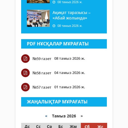
08 тамыз 2026 ж.
Ақиқат таразысы –
«Абай жолында»
08 тамыз 2026 ж.
PDF НҰСҚАЛАР МҰРАҒАТЫ
08 тамыз 2026 ж.
№59 газет
04 тамыз 2026 ж.
№58 газет
01 тамыз 2026 ж.
№57 газет
ЖАҢАЛЫҚТАР МҰРАҒАТЫ
«
Тамыз 2026 »
Дс
Сс
Ср
Бс
Жм
Сб
Жс