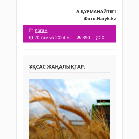
А.ҚҰРМАНАЙТЕГІ
Фото:Naryk.kz
Қоғам
20 тамыз 2024 ж.
390
0
ҰҚСАС ЖАҢАЛЫҚТАР: