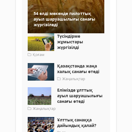
54 елді мекенде пилоттық
ауыл шаруашылығы санағы
жүргізіледі
Түсіндірме
жұмыстары
жүргізілді
Қоғам
Қазақстанда жаңа
халық санағы өтеді
Жаңалықтар
Елімізде ұлттық
ауыл шаруашылығы
санағы өтеді
Жаңалықтар
Ұлттық санаққа
дайындық қалай?