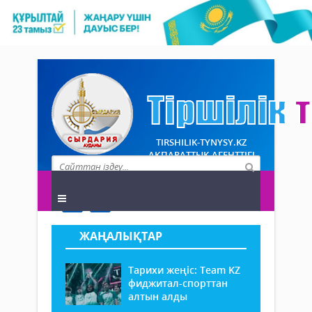
TIRSHILIK-TYNYSY.KZ
АҚПАРАТТЫҚ АГЕНТТІГІ
ЖАҢАЛЫҚТАР
Тарихи жеңіс: Team KZ
фиджитал-спорттан
алтын алды