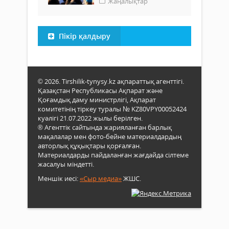
Жаңалықтар
Пікір қалдыру
© 2026. Tirshilik-tynysy.kz ақпараттық агенттігі.
Қазақстан Республикасы Ақпарат және
Қоғамдық даму министрлігі, Ақпарат
комитетінің тіркеу туралы № KZ80VPY00052424
куәлігі 21.07.2022 жылы берілген.
® Агенттік сайтында жарияланған барлық
мақалалар мен фото-бейне материалдардың
авторлық құқықтары қорғалған.
Материалдарды пайдаланған жағдайда сілтеме
жасалуы міндетті.
Меншік иесі:
«Сыр медиа»
ЖШС.