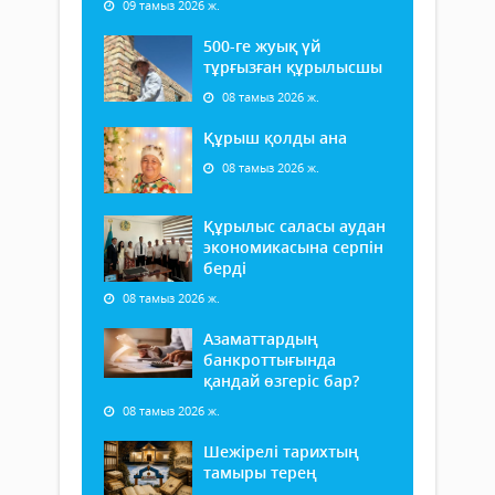
09 тамыз 2026 ж.
500-ге жуық үй
тұрғызған құрылысшы
08 тамыз 2026 ж.
Құрыш қолды ана
08 тамыз 2026 ж.
Құрылыс саласы аудан
экономикасына серпін
берді
08 тамыз 2026 ж.
Азаматтардың
банкроттығында
қандай өзгеріс бар?
08 тамыз 2026 ж.
Шежірелі тарихтың
тамыры терең