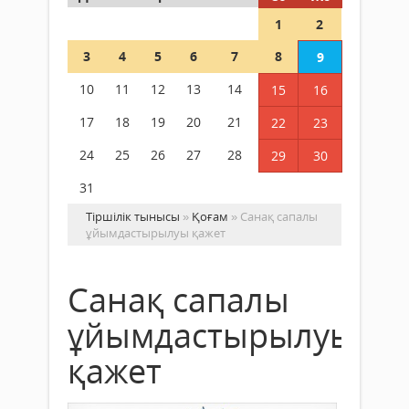
1
2
3
4
5
6
7
8
9
10
11
12
13
14
15
16
17
18
19
20
21
22
23
24
25
26
27
28
29
30
31
Тіршілік тынысы
»
Қоғам
» Санақ сапалы
ұйымдастырылуы қажет
Санақ сапалы
ұйымдастырылуы
қажет