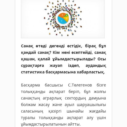
Санақ өтеді дегенді естідік, бірақ бұл
қандай санақ? Кім нені есептейді, са­нақ
қашан, қа­лай ұйымдас­ты­ры­лады? Осы
сұрақ­тарға жауап іздеп, аудан­дық
статис­тика басқармасына ха­барластық.
Басқарма басшысы С.Төлегенов бізге
толық­қанды ақпарат беріп, бұл жолғы
санақтың аграрлық сектордың дамуына
бол­жам жасау және ауыл шаруашылығы
сала­­сы­ның қазіргі шынайы жағдайы
туралы толыққанды ақпарат алу үшін
ұйым­дастырылатынын айтты.