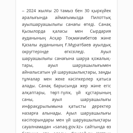
– 2024 жылғы 20 тамыз бен 30 қыркүйек
аралығында аймағымызда Пилоттық
ауыл­шаруашылығы санағы өтеді. Санақ
Қызылорда қаласы мен Сырдария
ауданының Асқар Тоқ­мағамбетов және
Қазалы ауданының Ғ.Мұрат­баев ауылдық
округтерінде өткізіледі. Ауыл
шаруашылығы санағына шаруа қожалық­
тары, ауыл шаруашылығымен
айналысатын үй шаруа­шылықтары, заңды
тұлғалар мен жеке кәсіпкерлер қатыса
алады. Санақ барысында жер және егіс
алқаптары, төрт-түлік, үй құстарының
саны, ауыл шаруашылығы
инфрақұрылымына қатыс­ты деректер
назарға алынады. Ауыл шаруа­шылығы
кәсіп­орындары мен үй шаруа­­шы­лық­тары
сауалнамадан «sanaq.gov.kz» сайтында өз