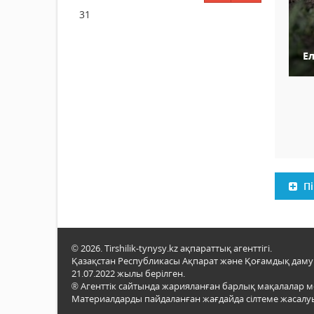
31
Е
Пі
© 2026. Tirshilik-tynysy.kz ақпараттық агенттігі.
Қазақстан Республикасы Ақпарат және Қоғамдық даму м
21.07.2022 жылы берілген.
® Агенттік сайтында жарияланған барлық мақалалар 
Материалдарды пайдаланған жағдайда сілтеме жасалуы