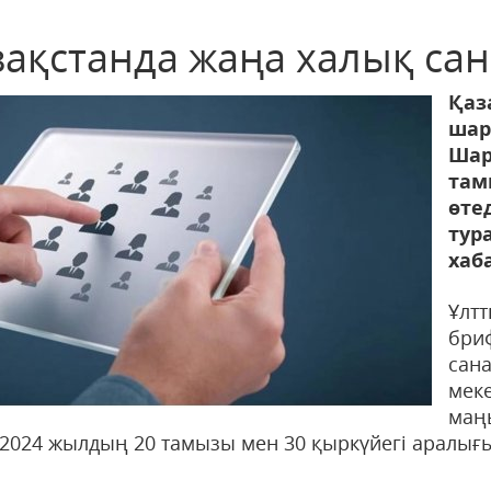
зақстанда жаңа халық сан
Қа
шар
Ша
там
өт
ту
хаб
Ұл
бри
сан
мек
маң
 2024 жылдың 20 тамызы мен 30 қыркүйегі аралығ