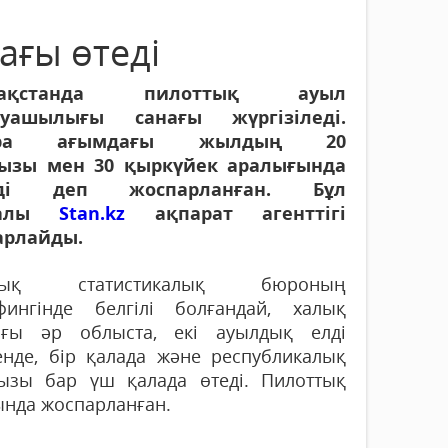
ағы өтеді
зақстанда пилоттық ауыл
уашылығы санағы жүргізіледі.
ра ағымдағы жылдың 20
ызы
мен 30 қыркүйек аралығында
еді деп жоспарланған. Бұл
ралы
Stan.kz
ақпарат агенттігі
арлайды.
ттық статистикалық бюроның
фингінде белгілі болғандай, халық
ағы әр облыста, екі ауылдық елді
енде, бір қалада және республикалық
ызы бар үш қалада өтеді. Пилоттық
ында жоспарланған.