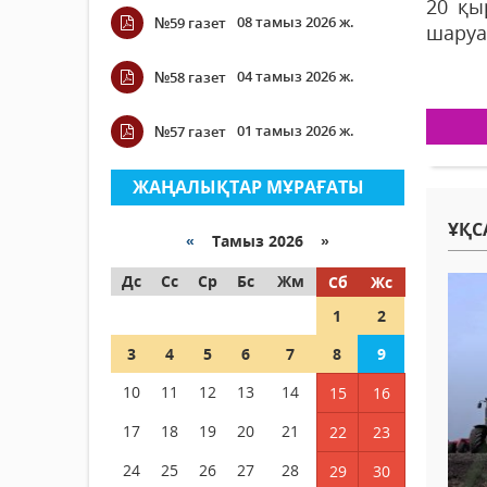
20 қы
08 тамыз 2026 ж.
№59 газет
шаруа
04 тамыз 2026 ж.
№58 газет
01 тамыз 2026 ж.
№57 газет
ЖАҢАЛЫҚТАР МҰРАҒАТЫ
ҰҚС
«
Тамыз 2026 »
Дс
Сс
Ср
Бс
Жм
Сб
Жс
1
2
3
4
5
6
7
8
9
10
11
12
13
14
15
16
17
18
19
20
21
22
23
24
25
26
27
28
29
30