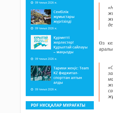
09 тамыз 2026 ж.
«Н
Сенбілік
ж
жұмыстары
ж
жүргізілді
де
09 тамыз 2026 ж.
Құрметті
жерлестер!
Өз ке
Құрылтай сайлауы
аралы
– маңызды
09 тамыз 2026 ж.
«
Тарихи жеңіс: Team
з
KZ фиджитал-
спорттан алтын
ма
алды
жо
09 тамыз 2026 ж.
с
жү
PDF НҰСҚАЛАР МҰРАҒАТЫ