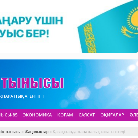
АҚПАРАТТЫҚ АГЕНТТІГІ
НЫСЫ-85
ЭКОНОМИКА
ҚОҒАМ
САЯСАТ
ОҚИҒАЛАР
ӘЛ
лік тынысы
»
Жаңалықтар
» Қазақстанда жаңа халық санағы өтеді