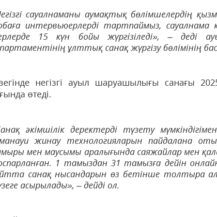
егізгі сауалнаманы аумақтық бөлімшелердің қызм
обаға интервьюерлерді тартпаймыз, сауалнама қ
ерлерде 15 күн бойы жүргізіледі», – деді 
партаментінің ұлттық санақ жүргізу бөлімінің ба
зегінде негізгі ауыл шаруашылығы санағы 2
ғында өтеді.
Санақ әкімшілік деректерді түзету мүмкіндігім
аманауи жинау технологияларын пайдалана отыр
мыры мен маусымы аралығында саяжайлар мен қала
спарланған. 1 тамыздан 31 тамызға дейін онлайн
айтта санақ нысандарын өз бетінше толтыра ала
зеге асырылады», – дейді ол.