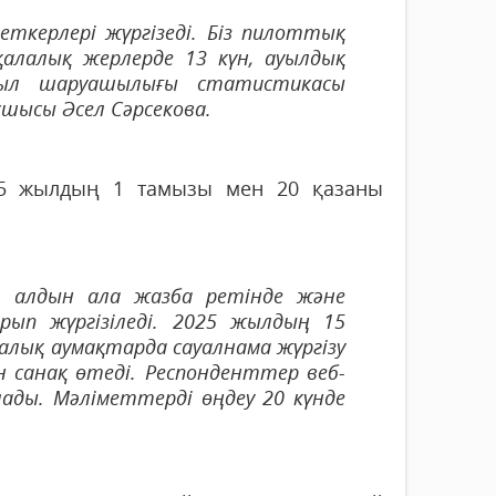
еткерлері жүргізеді. Біз пилоттық
алалық жерлерде 13 күн, ауылдық
ауыл шаруашылығы статистикасы
сшысы Әсел Сәрсекова.
025 жылдың 1 тамызы мен 20 қазаны
ен алдын ала жазба ретінде және
ып жүргізіледі. 2025 жылдың 15
лық аумақтарда сауалнама жүргізу
 санақ өтеді. Респонденттер веб-
ды. Мәліметтерді өңдеу 20 күнде