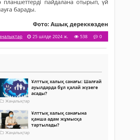
 планшеттерді пайдалана отырып, үй
ауға барады.
Фото: Ашық дереккөзден
аңалықтар
25 шілде 2024 ж.
538
0
Ұлттық халық санағы: Шалғай
ауылдарда бұл қалай жүзеге
асады?
Жаңалықтар
Ұлттық халық санағына
қанша адам жұмысқа
тартылады?
Жаңалықтар