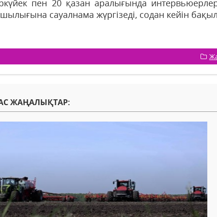
ркүйек пен 20 қазан аралығында интервьюерлер
шылығына сауалнама жүргізеді, содан кейін бақыл
Ж
АС ЖАҢАЛЫҚТАР: