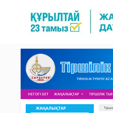
TIRSHILIK-TYNYSY.KZ 
НЕГІЗГІ БЕТ
ЖАҢАЛЫҚТАР
ТІРШІЛІК ТЫ
ЖАҢАЛЫҚТАР
Тірші