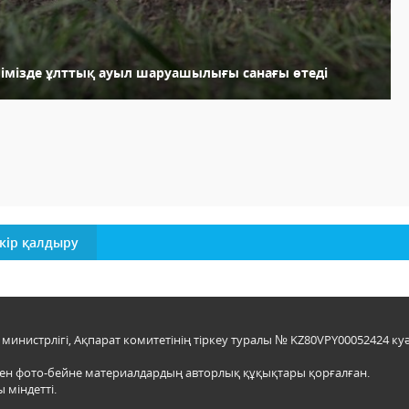
лімізде ұлттық ауыл шаруашылығы санағы өтеді
кір қалдыру
инистрлігі, Ақпарат комитетінің тіркеу туралы № KZ80VPY00052424 куә
мен фото-бейне материалдардың авторлық құқықтары қорғалған.
 міндетті.