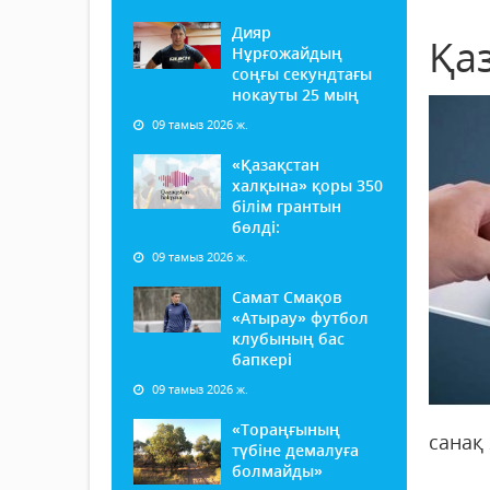
Дияр
Қа
Нұрғожайдың
соңғы секундтағы
нокауты 25 мың
09 тамыз 2026 ж.
«Қазақстан
халқына» қоры 350
білім грантын
бөлді:
09 тамыз 2026 ж.
Самат Смақов
«Атырау» футбол
клубының бас
бапкері
09 тамыз 2026 ж.
«Тораңғының
санақ
түбіне демалуға
болмайды»