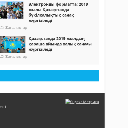
Электронды форматта: 2019
жылы Қазақстанда
бүкілхалықтық санақ
жүргізіледі
Жаңалықтар
Қазақстанда 2019 жылдың
қараша айында халық санағы
жүргізіледі
Жаңалықтар
лігі