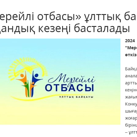
ерейлі отбасы» ұлттық б
дандық кезеңі басталады
2024
"Мер
өткіз
Байқа
анал
артт
кеңі
жағы
Конк
шыға
жоға
бірін
– ұлт