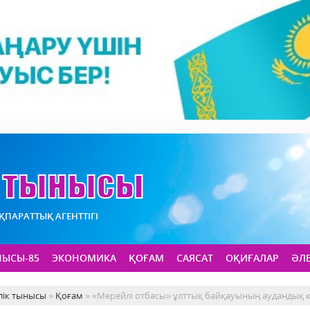
АҚПАРАТТЫҚ АГЕНТТІГІ
НЫСЫ-85
ЭКОНОМИКА
ҚОҒАМ
САЯСАТ
ОҚИҒАЛАР
ӘЛ
лік тынысы
»
Қоғам
» «Мерейлі отбасы» ұлттық байқауының аудандық к