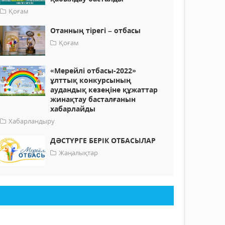
Қоғам
Отанның тірегі – отбасы
Қоғам
«Мерейлі отбасы-2022»
ұлттық конкурсының
аудандық кезеңіне құжаттар
жинақтау басталғанын
хабарлайды
Хабарландыру
ДӘСТҮРГЕ БЕРІК ОТБАСЫЛАР
Жаңалықтар