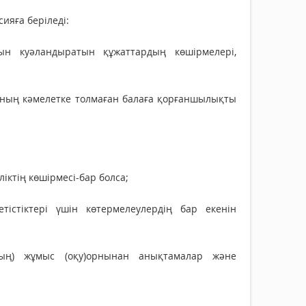
ияға беріледі:
ын куәландыратын құжаттардың көшірмелері,
ганның кәмелетке толмаған балаға қорғаншылықты
іктің көшірмесі-бар болса;
етістіктері үшін көтермелеулердің бар екенін
дың) жұмыс (оқу)орнынан анықтамалар және