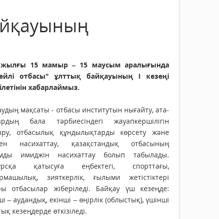
айқауының
 жылғы 15 мамыр – 15 маусым аралығында
ейлі отбасы" ұлттық байқауының І кезеңі
ілетінін хабарлаймыз.
удың мақсаты - отбасы институтын нығайту, ата-
ардың бала тәрбиесіндегі жауапкершілігін
ыру, отбасылық құндылықтарды көрсету және
нен насихаттау, қазақстандық отбасының
мды имиджін насихаттау болып табылады.
урсқа қатысуға еңбектегі, спорттағы,
рмашылық, зияткерлік, ғылыми жетістіктері
ры отбасылар жіберіледі. Байқау үш кезеңде:
ші – аудандық, екінші – өңірлік (облыстық), үшінші
тық кезеңдерде өткізіледі.