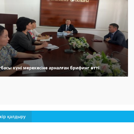
басы күні мерекесіне арналған брифинг өтті
кір қалдыру