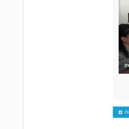
От
Пі