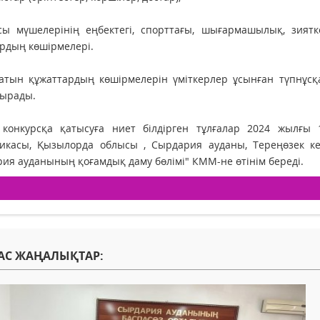
сы мүшелерінің еңбектегі, спорттағы, шығармашылық, зиятк
рдың көшірмелері.
атын құжаттардың көшірмелерін үміткерлер ұсынған түпнұсқ
дырады.
 конкурсқа қатысуға ниет білдірген тұлғалар 2024 жылғы
ликасы, Қызылорда облысы , Сырдария ауданы, Тереңөзек ке
ия ауданының қоғамдық даму бөлімі" КММ-не өтінім береді.
АС ЖАҢАЛЫҚТАР: