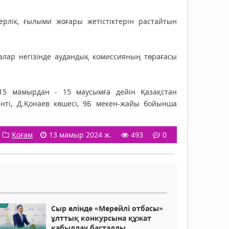
ерлік, ғылыми жоғары жетістіктерін растайтын
алар негізінде аудандық комиссияның төрағасы
 15 мамырдан - 15 маусымға дейін Қазақстан
нті, Д.Қонаев көшесі, 9Б мекен-жайы бойынша
Қоғам
13 мамыр 2024 ж.
493
0
Сыр елінде «Мерейлі отбасы»
ұлттық конкурсына құжат
қабылдау басталды