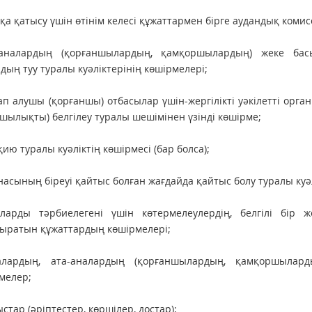
қа қатысу үшін өтінім келесі құжаттармен бірге аудандық комисс
-аналардың (қорғаншылардың, қамқоршылардың) жеке бас
дың туу туралы куәліктерінің көшірмелері;
ап алушы (қорғаншы) отбасылар үшін-жергілікті уәкілетті ор
шылықты) белгілеу туралы шешімінен үзінді көшірме;
қию туралы куәліктің көшірмесі (бар болса);
анасының біреуі қайтыс болған жағдайда қайтыс болу туралы куәл
аларды тәрбиелегені үшін көтермелеулердің, белгілі бір ж
ыратын құжаттардың көшірмелері;
алардың, ата-аналардың (қорғаншылардың, қамқоршылар
мелер;
ыстар (әріптестер, көршілер, достар);