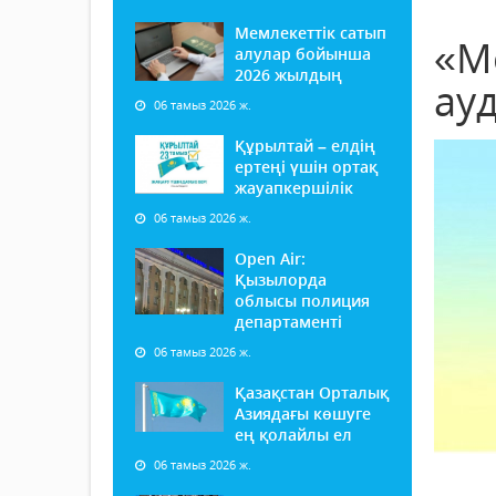
Мемлекеттік сатып
«М
алулар бойынша
2026 жылдың
ау
06 тамыз 2026 ж.
Құрылтай – елдің
ертеңі үшін ортақ
жауапкершілік
06 тамыз 2026 ж.
Open Air:
Қызылорда
облысы полиция
департаменті
06 тамыз 2026 ж.
Қазақстан Орталық
Азиядағы көшуге
ең қолайлы ел
06 тамыз 2026 ж.