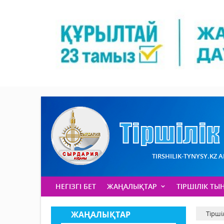
TIRSHILIK-TYNYSY.KZ 
НЕГІЗГІ БЕТ
ЖАҢАЛЫҚТАР
ТІРШІЛІК ТЫ
ЖАҢАЛЫҚТАР
Тірші