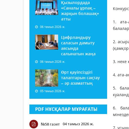
Қызылордада
«Саналы ұрпақ –
Конкурс
жарқын болашақ»
атты
1. ата
06 тамыз 2026 ж.
балалар
Цифрландыру
2. асыр
саласын дамыту
аясында
(қамқор
салынатын жаңа
3. неке 
06 тамыз 2026 ж.
Өрт қауіпсіздігі
4. ата-
талаптарын сақтау
– әр азаматтың
5. бал
05 тамыз 2026 ж.
куәланд
6. бал
PDF НҰСҚАЛАР МҰРАҒАТЫ
мінезде
04 тамыз 2026 ж.
№58 газет
7. ұсын