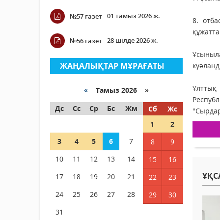
01 тамыз 2026 ж.
№57 газет
8. отба
құжатта
28 шілде 2026 ж.
№56 газет
Ұсыныл
ЖАҢАЛЫҚТАР МҰРАҒАТЫ
куәлан
Ұлттық
«
Тамыз 2026 »
Респуб
Дс
Сс
Ср
Бс
Жм
Сб
Жс
"Сырдар
1
2
3
4
5
6
7
8
9
10
11
12
13
14
15
16
ҰҚС
17
18
19
20
21
22
23
24
25
26
27
28
29
30
31