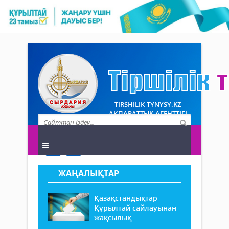
TIRSHILIK-TYNYSY.KZ
АҚПАРАТТЫҚ АГЕНТТІГІ
ЖАҢАЛЫҚТАР
Қазақстандықтар
Құрылтай сайлауынан
жақсылық