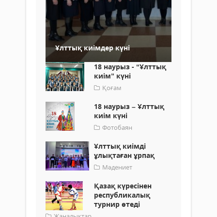
Ұлттық киімдер күні
18 наурыз - “Ұлттық
киім” күні
Қоғам
18 наурыз – Ұлттық
киім күні
Фотобаян
Ұлттық киімді
ұлықтаған ұрпақ
Мәдениет
Қазақ күресінен
республикалық
турнир өтеді
Жаңалықтар