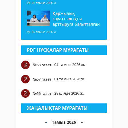
07 тамыз 2026 ж.
Қаржылық
сауаттылықты
арттыруға бағытталған
07 тамыз 2026 ж.
PDF НҰСҚАЛАР МҰРАҒАТЫ
04 тамыз 2026 ж.
№58 газет
01 тамыз 2026 ж.
№57 газет
28 шілде 2026 ж.
№56 газет
ЖАҢАЛЫҚТАР МҰРАҒАТЫ
«
Тамыз 2026 »