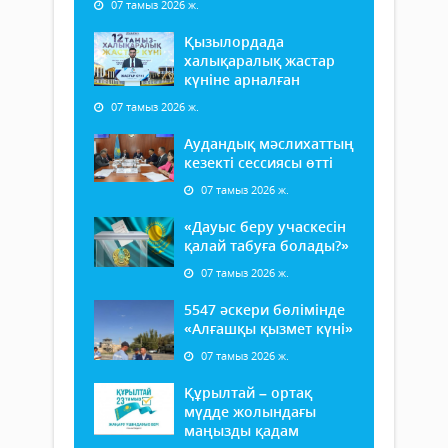
07 тамыз 2026 ж.
Қызылордада
халықаралық жастар
күніне арналған
07 тамыз 2026 ж.
Аудандық мәслихаттың
кезекті сессиясы өтті
07 тамыз 2026 ж.
«Дауыс беру учаскесін
қалай табуға болады?»
07 тамыз 2026 ж.
5547 әскери бөлімінде
«Алғашқы қызмет күні»
07 тамыз 2026 ж.
Құрылтай – ортақ
мүдде жолындағы
маңызды қадам