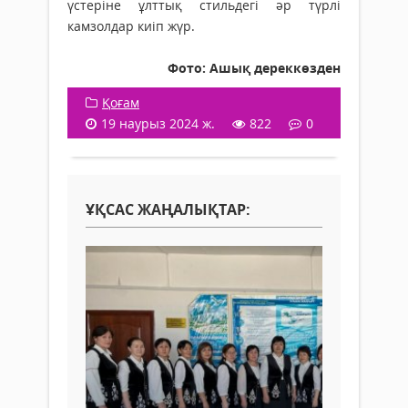
үстеріне ұлттық стильдегі әр түрлі
камзолдар киіп жүр.
Фото: Ашық дереккөзден
Қоғам
19 наурыз 2024 ж.
822
0
ҰҚСАС ЖАҢАЛЫҚТАР: