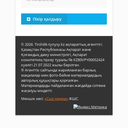
Пікір қалдыру
© 2026. Tirshilik-tynysy.kz ақпараттық агенттігі.
Қазақстан Республикасы Ақпарат және
Қоғамдық даму министрлігі, Ақпарат
комитетінің тіркеу туралы № KZ80VPY00052424
куәлігі 21.07.2022 жылы берілген.
® Агенттік сайтында жарияланған барлық
мақалалар мен фото-бейне материалдардың
авторлық құқықтары қорғалған.
Материалдарды пайдаланған жағдайда сілтеме
жасалуы міндетті.
Меншік иесі:
«Сыр медиа»
ЖШС.