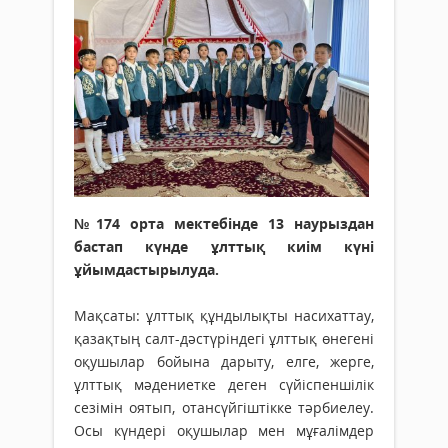
№174 орта мектебінде 13 наурыздан
бастап күнде ұлттық киім күні
ұйымдастырылуда.
Мақсаты: ұлттық құндылықты насихаттау,
қазақтың салт-дәстүріндегі ұлттық өнегені
оқушылар бойына дарыту, елге, жерге,
ұлттық мәдениетке деген сүйіспеншілік
сезімін оятып, отансүйгіштікке тәрбиелеу.
Осы күндері оқушылар мен мұғалімдер