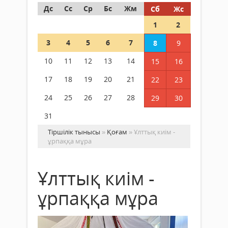
Дс
Сс
Ср
Бс
Жм
Сб
Жс
1
2
3
4
5
6
7
8
9
10
11
12
13
14
15
16
17
18
19
20
21
22
23
24
25
26
27
28
29
30
31
Тіршілік тынысы
»
Қоғам
» Ұлттық киім -
ұрпаққа мұра
Ұлттық киім -
ұрпаққа мұра