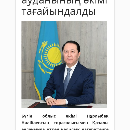
тағайындалды
Бүгін облыс әкімі Нұрлыбек
Нәлібаевтың төрағалығымен Қазалы
ауданында өткен кадрлық өзгерістерге