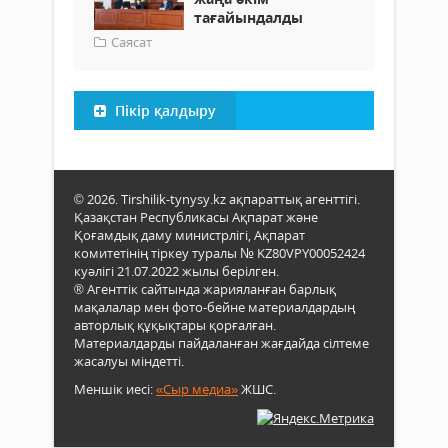
тағайындалды
Саясат
Пікір қалдыру
© 2026. Tirshilik-tynysy.kz ақпараттық агенттігі.
Қазақстан Республикасы Ақпарат және
Қоғамдық даму министрлігі, Ақпарат
комитетінің тіркеу туралы № KZ80VPY00052424
куәлігі 21.07.2022 жылы берілген.
® Агенттік сайтында жарияланған барлық
мақалалар мен фото-бейне материалдардың
авторлық құқықтары қорғалған.
Материалдарды пайдаланған жағдайда сілтеме
жасалуы міндетті.
Меншік иесі:
«Сыр медиа»
ЖШС.