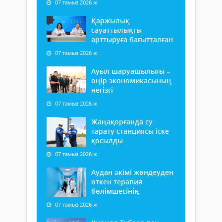
07 тамыз 2026 ж.
Қаржылық
сауаттылықты
арттыруға бағытталған
07 тамыз 2026 ж.
Ауыл шаруашылығы –
өңір экономикасының
негізгі
07 тамыз 2026 ж.
Жаңақорғанда су
тарату станциясы іске
қосылды
07 тамыз 2026 ж.
Аудан әкімі жөндеуден
өткен терапия
бөлімшесінің
07 тамыз 2026 ж.