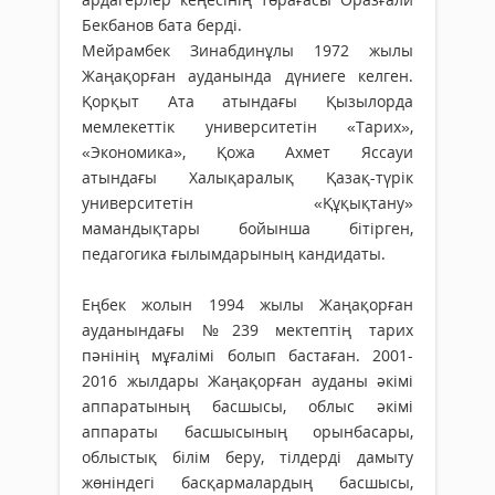
Бекбанов бата берді.
Мейрамбек Зинабдинұлы 1972 жылы
Жаңақорған ауданында дүниеге келген.
Қорқыт Ата атындағы Қызылорда
мемлекеттік университетін «Тарих»,
«Экономика», Қожа Ахмет Яссауи
атындағы Халықаралық Қазақ-түрік
университетін «Құқықтану»
мамандықтары бойынша бітірген,
педагогика ғылымдарының кандидаты.
Еңбек жолын 1994 жылы Жаңақорған
ауданындағы №239 мектептің тарих
пәнінің мұғалімі болып бастаған. 2001-
2016 жылдары Жаңақорған ауданы әкімі
аппаратының басшысы, облыс әкімі
аппараты басшысының орынбасары,
облыстық білім беру, тілдерді дамыту
жөніндегі басқармалардың басшысы,