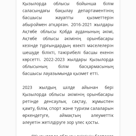
Қызылорда облысы бойынша білім
саласындағы бақылау департаментінің
басшысы жауапты қызметтерін
абыроймен атқарған. 2016-2021 жылдары
Ақтөбе облысы Қобда ауданының әкімі,
Ақтөбе облысы әкімінің орынбасары
кезінде тұрғындардың өзекті мәселелерін
шешуде білікті, тәжірибелі басшы екенін
көрсетті. 2022-2023 жылдары Қызылорда
облысының білім басқармасының
басшысы лауазымында қызмет етті.
2023 жылдың шілде айынан бері
Қызылорда облысы әкімінің орынбасары
ретінде денсаулық сақтау, жұмыспен
қамту, білім, спорт және туризм салаларын
өркендетуге, аймақтың әлеуметтік
әлеуетін жетілдіруге зор үлес қосты.