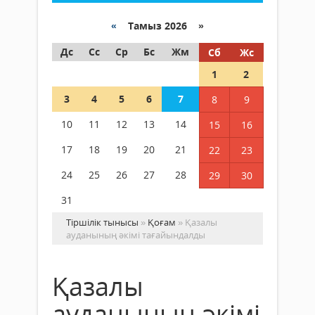
«
Тамыз 2026 »
Дс
Сс
Ср
Бс
Жм
Сб
Жс
1
2
3
4
5
6
7
8
9
10
11
12
13
14
15
16
17
18
19
20
21
22
23
24
25
26
27
28
29
30
31
Тіршілік тынысы
»
Қоғам
» Қазалы
ауданының әкімі тағайындалды
Қазалы
ауданының әкімі