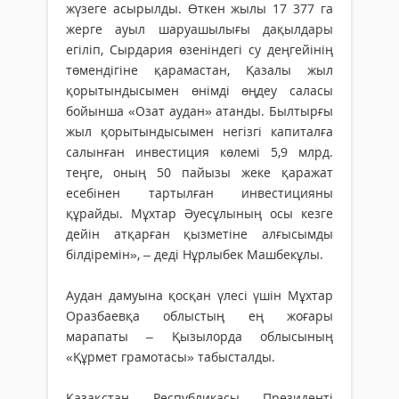
жүзеге асырылды. Өткен жылы 17 377 га
жерге ауыл шаруашылығы дақылдары
егіліп, Сырдария өзеніндегі су деңгейінің
төмендігіне қарамастан, Қазалы жыл
қорытындысымен өнімді өңдеу саласы
бойынша «Озат аудан» атанды. Былтырғы
жыл қорытындысымен негізгі капиталға
салынған инвестиция көлемі 5,9 млрд.
теңге, оның 50 пайызы жеке қаражат
есебінен тартылған инвестицияны
құрайды. Мұхтар Әуесұлының осы кезге
дейін атқарған қызметіне алғысымды
білдіремін», – деді Нұрлыбек Машбекұлы.
Аудан дамуына қосқан үлесі үшін Мұхтар
Оразбаевқа облыстың ең жоғары
марапаты – Қызылорда облысының
«Құрмет грамотасы» табысталды.
Қазақстан Республикасы Президенті