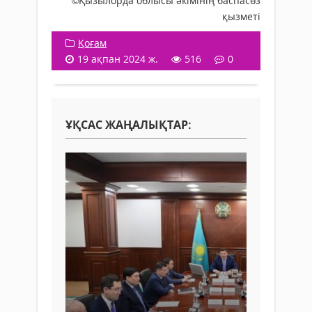
©Қызылорда облысы әкімінің баспасөз
қызметі
Қоғам
19 ақпан 2024 ж.
516
0
ҰҚСАС ЖАҢАЛЫҚТАР: