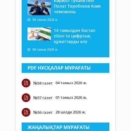
Кирилл Тубаев пен
Полат Төребеков Азия
чемпионы
06 тамыз 2026 ж.
14 тамыздан бастап
еGov-та цифрлық
құжаттарды алу
06 тамыз 2026 ж.
PDF НҰСҚАЛАР МҰРАҒАТЫ
04 тамыз 2026 ж.
№58 газет
01 тамыз 2026 ж.
№57 газет
28 шілде 2026 ж.
№56 газет
ЖАҢАЛЫҚТАР МҰРАҒАТЫ