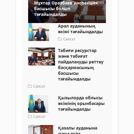
Мұхтар Оразбаев инспекция
басшысы болып
тағайындалды
Арал ауданының
әкімі тағайындалды
Саясат
Табиғи ресурстар
және табиғат
пайдалануды реттеу
басқармасының
басшысы
тағайындалды
Саясат
Қызылорда облысы
әкімінің орынбасары
тағайындалды
Саясат
Қазалы ауданына
жаңа әкім