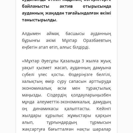
байланысты актив отырысында
ауданның жаңадан тағайындалған әкімі
таныстырылды.
Алдымен аймақ басшысы ауданның
бұрынғы әкімі Мұхтар Оразбаевтың
еңбегін атап өтіп, алғыс білдірді.
«Мұхтар Әуесұлы Қазалыда 3 жылға жуық
уақыт қызмет жасап, ауданның дамуына
сүбелі үлес қосты. Өздеріңізге белгілі,
халықтың өмір сүру сапасын арттыруда
экономикалық өсім мен тұрақтылық
маңызды. Сіздердің қолдауларыңызбен
мұнда әлеуметтік-экономикалық дамудың
оң динамикасы қалыптасты. Кейінгі
жылдары құрылыс жұмыстары қарқын
алып, тұрғындардың тұрмысын
жақсартуға бағытталған нақты шаралар