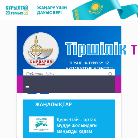
TIRSHILIK-TYNYSY.KZ
АҚПАРАТТЫҚ АГЕНТТІГІ
ЖАҢАЛЫҚТАР
Құрылтай – ортақ
мүдде жолындағы
маңызды қадам