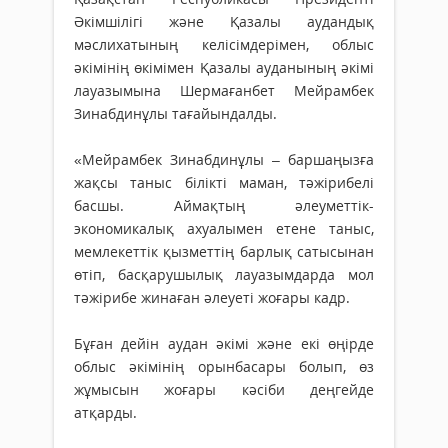
Әкімшілігі және Қазалы аудандық
мәслихатының келісімдерімен, облыс
әкімінің өкімімен Қазалы ауданының әкімі
лауазымына Шермағанбет Мейрамбек
Зинабдинұлы тағайындалды.
«Мейрамбек Зинабдинұлы – баршаңызға
жақсы таныс білікті маман, тәжірибелі
басшы. Аймақтың әлеуметтік-
экономикалық ахуалымен етене таныс,
мемлекеттік қызметтің барлық сатысынан
өтіп, басқарушылық лауазымдарда мол
тәжірибе жинаған әлеуеті жоғары кадр.
Бұған дейін аудан әкімі және екі өңірде
облыс әкімінің орынбасары болып, өз
жұмысын жоғары кәсіби деңгейде
атқарды.