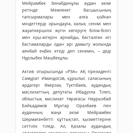
Мейрамбек Зинабдинұлы аудан әкімі
ретінде Мемлекет басшысының
тапсырмалары мен алға қойған
міндеттерді орындауға, халық сенімі мен
жауапкершілік жүгін көтеруге білім-білігі
мен күш-жігерін арнайды, басталған игі
бастамаларды одан әрі дамыту жолында
аянбай еңбек етеді деп сенемін, – деді
Нұрлыбек Машбекұлы.
Актив отырысында «РЗА» АҚ президенті
Самұрат Имандосов, құрылыс саласының
ардагері Өмірзақ Түктібаев, аудандық
мәслихаттың депутаты Ибадулла Тілеп,
облыстық мәслихат төрағасы Наурызбай
Байқадамов Мұхтар Оразбаев пен
ауданның жаңа әкімі Мейрамбек
Шермағанбетті құттықтап, қызметтеріне
сәттілік тіледі. Ал, Қазалы аудандық
ардагерлер кеңесінің төрағасы Оразғали