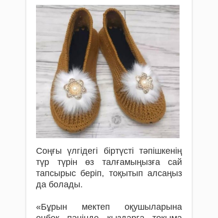
Соңғы үлгідегі біртүсті тәпішкенің
түр түрін өз талғамыңызға сай
тапсырыс беріп, тоқытып алсаңыз
да болады.
«Бұрын мектеп оқушыларына
еңбек пәнінде қыздарға тоқыма