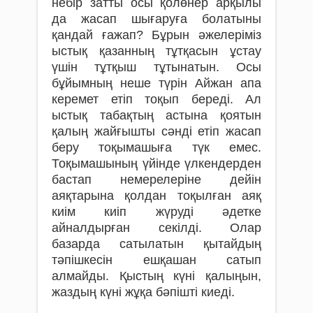
небір затты осы қолөнер арқылы
да жасап шығаруға болатыны
қандай ғажап? Бұрын әжелеріміз
ыстық қазанның тұтқасын ұстау
үшін тұтқыш тұтынатын. Осы
бұйымның неше түрін Айжан апа
керемет етіп тоқып береді. Ал
ыстық табақтың астына қоятын
қалың жайғышты сәнді етіп жасап
беру тоқымашыға түк емес.
Тоқымашының үйінде үлкендерден
бастап немерелеріне дейін
аяқтарына қолдан тоқылған аяқ
киім киіп жүруді әдетке
айналдырған секілді. Олар
базарда сатылатын қытайдың
тәпішкесін ешқашан сатып
алмайды. Қыстың күні қалыңын,
жаздың күні жұқа бәпішті киеді.