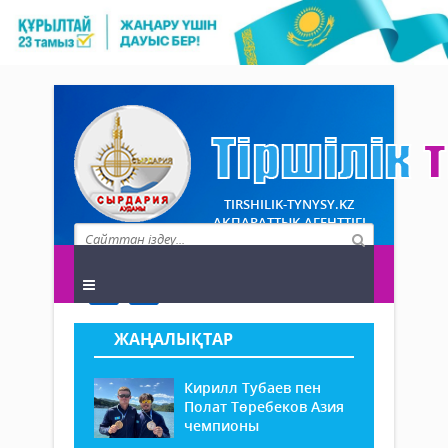
TIRSHILIK-TYNYSY.KZ
АҚПАРАТТЫҚ АГЕНТТІГІ
ЖАҢАЛЫҚТАР
Кирилл Тубаев пен
Полат Төребеков Азия
чемпионы