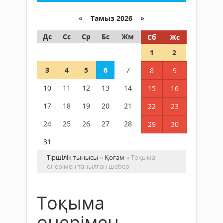
«
Тамыз 2026 »
Дс
Сс
Ср
Бс
Жм
Сб
Жс
1
2
3
4
5
6
7
8
9
10
11
12
13
14
15
16
17
18
19
20
21
22
23
24
25
26
27
28
29
30
31
Тіршілік тынысы
»
Қоғам
» Тоқыма
өнерімен танылған шебер
Тоқыма
өнерімен