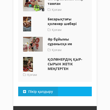
тамған
Қоғам
Бесарықтағы
қолөнер шебері
Қоғам
Әр бұйымы
сұранысқа ие
Қоғам
ҚОЛӨНЕРДІҢ ҚЫР-
СЫРЫН ЖЕТІК
МЕҢГЕРГЕН
Қоғам
Пікір қалдыру