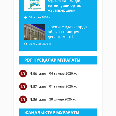
Құрылтай – елдің
ертеңі үшін ортақ
жауапкершілік
06 тамыз 2026 ж.
Open Air: Қызылорда
облысы полиция
департаменті
06 тамыз 2026 ж.
PDF НҰСҚАЛАР МҰРАҒАТЫ
04 тамыз 2026 ж.
№58 газет
01 тамыз 2026 ж.
№57 газет
28 шілде 2026 ж.
№56 газет
ЖАҢАЛЫҚТАР МҰРАҒАТЫ