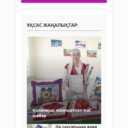
ҰҚСАС ЖАҢАЛЫҚТАР:
Қолөнерді жаңғыртқан жас
шебер
Он саусағынан өнер