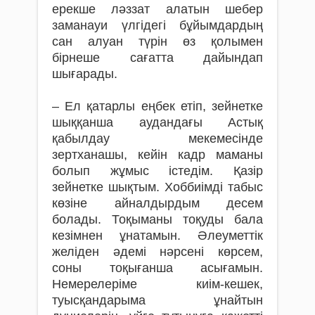
ерекше ләззат алатын шебер
заманауи үлгідегі бұйымдардың
сан алуан түрін өз қолымен
бірнеше сағатта дайындап
шығарады.
– Ел қатарлы еңбек етіп, зейнетке
шыққанша аудандағы Астық
қабылдау мекемесінде
зертханашы, кейін кадр маманы
болып жұмыс істедім. Қазір
зейнетке шықтым. Хоббиімді табыс
көзіне айналдырдым десем
болады. Тоқыманы тоқуды бала
кезімнен ұнатамын. Әлеуметтік
желіден әдемі нәрсені көрсем,
соны тоқығанша асығамын.
Немерелеріме киім-кешек,
туысқандарыма ұнайтын