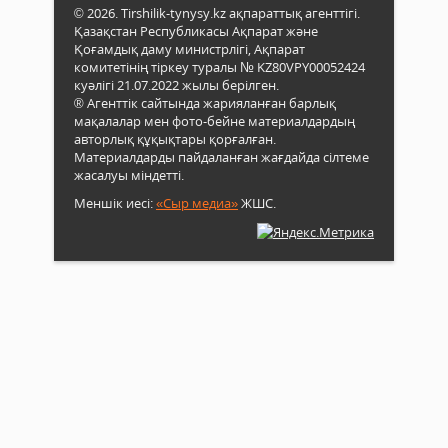
© 2026. Tirshilik-tynysy.kz ақпараттық агенттігі.
Қазақстан Республикасы Ақпарат және
Қоғамдық даму министрлігі, Ақпарат
комитетінің тіркеу туралы № KZ80VPY00052424
куәлігі 21.07.2022 жылы берілген.
® Агенттік сайтында жарияланған барлық
мақалалар мен фото-бейне материалдардың
авторлық құқықтары қорғалған.
Материалдарды пайдаланған жағдайда сілтеме
жасалуы міндетті.
Меншік иесі:
«Сыр медиа»
ЖШС.