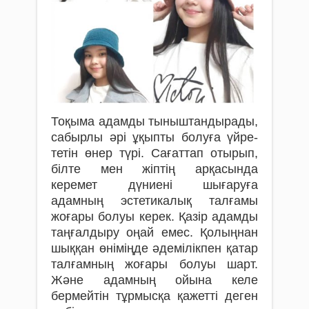
Тоқыма адамды тыныштандырады,
сабырлы әрі ұқыпты болуға үйре­
тетін өнер түрі. Сағаттап отырып,
білте мен жіптің арқасында
керемет дүниені шығаруға
адамның эстетикалық талғамы
жоғары болуы керек. Қазір адамды
таңғалдыру оңай емес. Қолыңнан
шыққан өніміңде әдемілікпен қатар
талғамның жоғары болуы шарт.
Және адамның ойына келе
бермейтін тұрмысқа қажетті деген