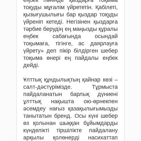
тоқуды мұғалім үйрететін. Қабілеті,
қызығушылығы бар қыздар тоқуды
үйреніп кетеді. Негізінен қыздарға
тәрбие берудің ең маңызды құралы
еңбек сабағында осындай
тоқымаға, тігінге, ас даярлауға
үйрету» деп пікір білдірген шебер
тоқыма өнері ең пайдалы еңбек
дейді.
Ұлттық құндылықтың қайнар көзі –
салт-дәстүрімізде. Тұрмыста
пайдаланатын барлық дүниені
ұлттық нақышта ою-өрнекпен
әсемдеу нағыз қазақылығымызды
танытатын бренд. Осы күні шебер
өз қолынан шыққан бұйымдарды
күнделікті тіршілікте пайдалану
арқылы қолөнерді насихаттап