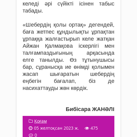
келеді әрі сүйікті ісінен табыс
табады.
«Шебердің қолы ортақ» дегендей,
баға жетпес құндылықты ұрпақтан
ұрпаққа жалғастырып келе жатқан
Айжан Қалмақова іскерлігі мен
талғампаздығының арқасында
елге танылды. Өз тұтынушысы
бар, сұранысқа ие өнімді қолымен
жасап шығаратын шебердің
еңбегін бағалап, біз де
насихаттауды жөн көрдік.
Бибісара ЖАНӘЛІ
Қоғам
05 желтоқсан 2023 ж.
475
0