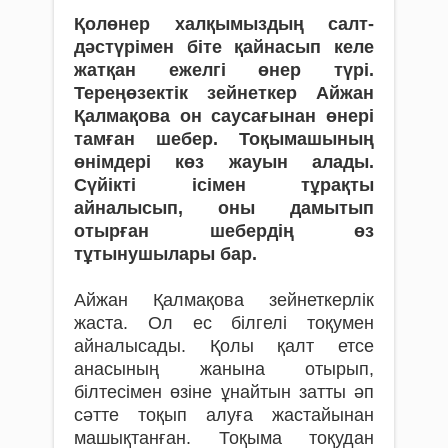
Қолөнер халқымыздың салт-
дәстүрімен біте қайнасып келе
жатқан ежелгі өнер түрі.
Тереңөзектік зейнеткер Айжан
Қалмақова он саусағынан өнері
тамған шебер. Тоқыма­шының
өнімдері көз жауын алады.
Сүйікті ісімен тұрақты
айналысып, оны дамытып
отырған шебердің өз
тұтынушылары бар.
Айжан Қалмақова зейнеткерлік
жаста. Ол ес білгелі тоқумен
айналысады. Қолы қалт етсе
анасының жанына отырып,
білтесімен өзіне ұнайтын затты әп
сәтте тоқып алуға жастайынан
машықтанған. Тоқыма тоқудан