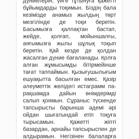
дүниелерін, үйге тұтынуға қажетті
бұйымдарды тоқимын. Біздің бала
кезімізде анамыз жылдың төрт
мезгілінде де тоқи беретін.
Басымызға қалпақтан бас­тап,
жейде, қолғап, мойыншалғы,
аяғымызға жылы шұлық тоқып
беретін. Қай кезде де қолдан
жасалған дүние бағаланады. Қолға
алған жұмысымды бітірмейінше
тағат таппаймын. Қызығушылығым
ешуақытта басылған емес. Қазір
әлеуметтік желідегі истаграмм па­
рақшамда дайын­ өнімде­рімді
салып қоямын. Сұраныс түс­кен­де
тап­сы­рыс­ты барынша әдемі әрі
ойдан шыға­тындай етіп тоқуға
тырыса­мын. Қажетті жіпті
базардан, арнайы тапсырыспен де
алдырамын. Негізінен балаларға