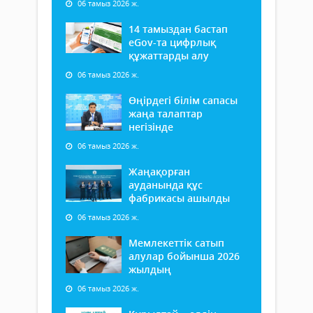
06 тамыз 2026 ж.
14 тамыздан бастап
еGov-та цифрлық
құжаттарды алу
06 тамыз 2026 ж.
Өңірдегі білім сапасы
жаңа талаптар
негізінде
06 тамыз 2026 ж.
Жаңақорған
ауданында құс
фабрикасы ашылды
06 тамыз 2026 ж.
Мемлекеттік сатып
алулар бойынша 2026
жылдың
06 тамыз 2026 ж.