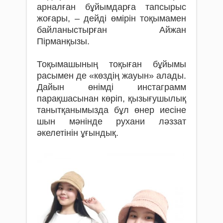
арналған бұйымдарға тапсырыс
жоғары, – дейді өмірін тоқымамен
байланыстырған Айжан
Пірманқызы.
Тоқымашының тоқыған бұйымы
расымен де «көздің жауын» алады.
Дайын өнімді инстаграмм
парақшасынан көріп, қызығушылық
танытқанымызда бұл өнер иесіне
шын мәнінде рухани ләззат
әкелетінін ұғындық.