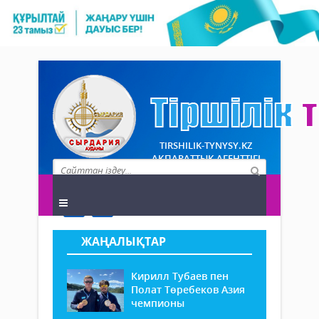
TIRSHILIK-TYNYSY.KZ
АҚПАРАТТЫҚ АГЕНТТІГІ
ЖАҢАЛЫҚТАР
Кирилл Тубаев пен
Полат Төребеков Азия
чемпионы