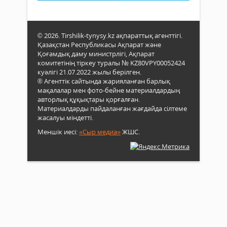
© 2026. Tirshilik-tynysy.kz ақпараттық агенттігі.
Қазақстан Республикасы Ақпарат және
Қоғамдық даму министрлігі, Ақпарат
комитетінің тіркеу туралы № KZ80VPY00052424
куәлігі 21.07.2022 жылы берілген.
® Агенттік сайтында жарияланған барлық
мақалалар мен фото-бейне материалдардың
авторлық құқықтары қорғалған.
Материалдарды пайдаланған жағдайда сілтеме
жасалуы міндетті.
Меншік иесі:
«Сыр медиа»
ЖШС.