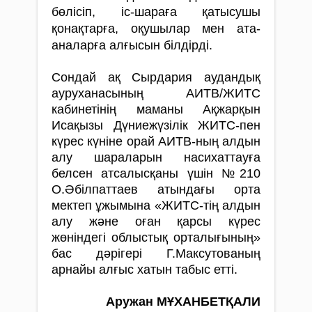
бөлісіп, іс-шараға қатысушы
қонақтарға, оқушылар мен ата-
аналарға алғысын білдірді.
Сондай ақ Сырдария аудандық
ауруханасының АИТВ/ЖИТС
кабинетінің маманы Ақжарқын
Исақызы Дүниежүзілік ЖИТС-пен
күрес күніне орай АИТВ-ның алдын
алу шараларын насихаттауға
белсен атсалысқаны үшін №210
О.Әбілпаттаев атындағы орта
мектеп ұжымына «ЖИТС-тің алдын
алу және оған қарсы күрес
жөніндегі облыстық орталығының»
бас дәрігері Г.Максутованың
арнайы алғыс хатын табыс етті.
Аружан МҰХАНБЕТҚАЛИ