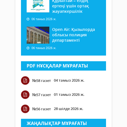
Құрылтай – елдің
ертеңі үшін ортақ
жауапкершілік
06 тамыз 2026 ж.
Open Air: Қызылорда
облысы полиция
департаменті
06 тамыз 2026 ж.
PDF НҰСҚАЛАР МҰРАҒАТЫ
04 тамыз 2026 ж.
№58 газет
01 тамыз 2026 ж.
№57 газет
28 шілде 2026 ж.
№56 газет
ЖАҢАЛЫҚТАР МҰРАҒАТЫ