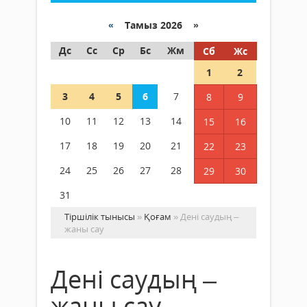
«
Тамыз 2026 »
Дс
Сс
Ср
Бс
Жм
Сб
Жс
1
2
3
4
5
6
7
8
9
10
11
12
13
14
15
16
17
18
19
20
21
22
23
24
25
26
27
28
29
30
31
Тіршілік тынысы
»
Қоғам
» Дені саудың –
жаны сау
Дені саудың –
жаны сау