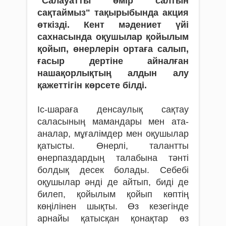
"Салауатты өмір салтын
сақтаймыз" тақырыбында акция
өткізді. Кент мәдениет үйі
сахнасында оқушылар қойылым
қойып, өнерлерін ортаға салып,
ғасыр дертіне айналған
нашақорлықтың алдын алу
қажеттігін көрсете білді.
Іс-шараға денсаулық сақтау
саласының мамандары мен ата-
аналар, мұғалімдер мен оқушылар
қатысты. Өнерлі, талантты
өнерпаздардың талабына тәнті
болдық десек болады. Себебі
оқушылар әнді де айтып, биді де
билеп, қойылым қойып көптің
көңілінен шықты. Өз кезегінде
арнайы қатысқан қонақтар өз