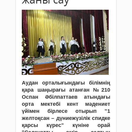
Аудан орталығындағы білімнің
қара шаңырағы атанған №210
Оспан Әбілпаттаев атындағы
орта мектебі кент мәдениет
үйімен бірлесе отырып "1
желтоқсан – дүниежүзілік спидке
қарсы күрес" күніне орай