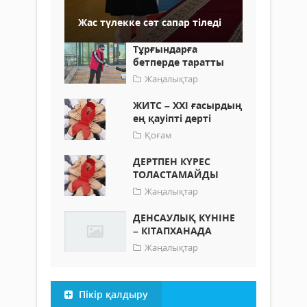
Жас түлекке сәт сапар тіледі
Тұрғындарға
бетперде таратты
Жаңалықтар
ЖИТС – ХХІ ғасырдың
ең қауіпті дерті
Қоғам
ДЕРТПЕН КҮРЕС
ТОЛАСТАМАЙДЫ
Жаңалықтар
ДЕНСАУЛЫҚ КҮНІНЕ
– КІТАПХАНАДА
Жаңалықтар
Пікір қалдыру