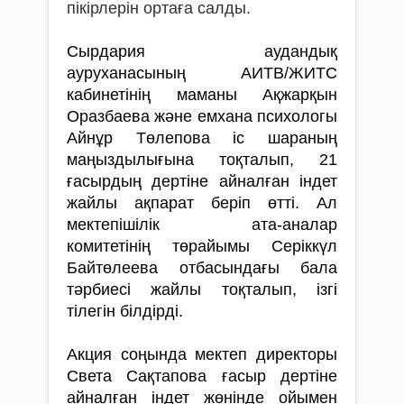
пікірлерін ортаға салды.
Сырдария аудандық
ауруханасының АИТВ/ЖИТС
кабинетінің маманы Ақжарқын
Оразбаева және емхана психологы
Айнұр Төлепова іс шараның
маңыздылығына тоқталып, 21
ғасырдың дертіне айналған індет
жайлы ақпарат беріп өтті. Ал
мектепішілік ата-аналар
комитетінің төрайымы Серіккүл
Байтөлеева отбасындағы бала
тәрбиесі жайлы тоқталып, ізгі
тілегін білдірді.
Акция соңында мектеп директоры
Света Сақтапова ғасыр дертіне
айналған індет жөнінде ойымен