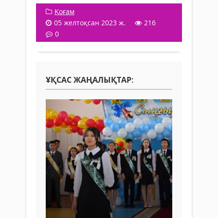
Қоғам
05 желтоқсан 2023 ж.
216
0
ҰҚСАС ЖАҢАЛЫҚТАР: