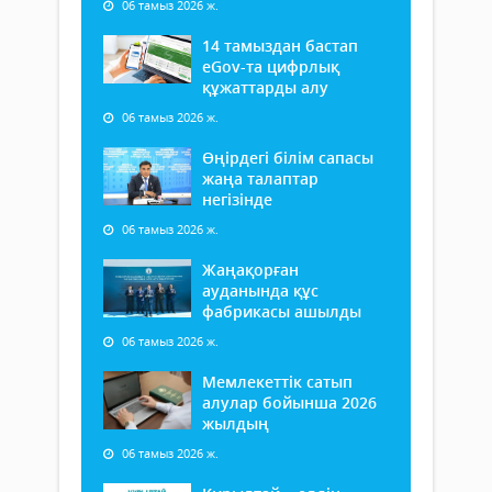
06 тамыз 2026 ж.
14 тамыздан бастап
еGov-та цифрлық
құжаттарды алу
06 тамыз 2026 ж.
Өңірдегі білім сапасы
жаңа талаптар
негізінде
06 тамыз 2026 ж.
Жаңақорған
ауданында құс
фабрикасы ашылды
06 тамыз 2026 ж.
Мемлекеттік сатып
алулар бойынша 2026
жылдың
06 тамыз 2026 ж.